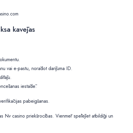
casino.com
aksa kavējas
 dokumentu.
šanu vai e-pastu, norādot darījuma ID.
dītāju.
cencēšanas iestādē.
erifikācijas pabeigšanas.
sas Nv casino priekšrocības. Vienmēr spēlējiet atbildīgi un