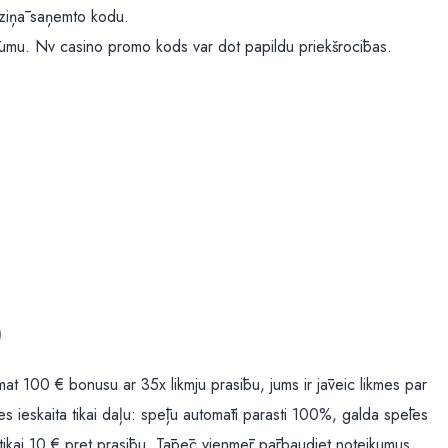
īsziņā saņemto kodu.
ājumu. Nv casino promo kods var dot papildu priekšrocības.
)
at 100 € bonusu ar 35x likmju prasību, jums ir jāveic likmes par
eskaita tikai daļu: spēļu automāti parasti 100%, galda spēles
ta tikai 10 € pret prasību. Tāpēc vienmēr pārbaudiet noteikumus.