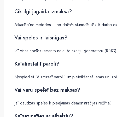
Cik ilgi jāgaida izmaksa?
Atkarībā no metodes – no dažām stundām līdz 5 darba d
Vai spēles ir taisnīgas?
Jā, visas spēles izmanto nejaušo skaitļu ģeneratoru (RNG) 
Kā atiestatīt paroli?
Nospiediet “Aizmirsāt paroli” uz pieteikšanās lapas un izpild
Vai varu spēlēt bez maksas?
Jā, daudzas spēles ir pieejamas demonstrācijas režīmā.
Kā sazināties ar atbalstu?