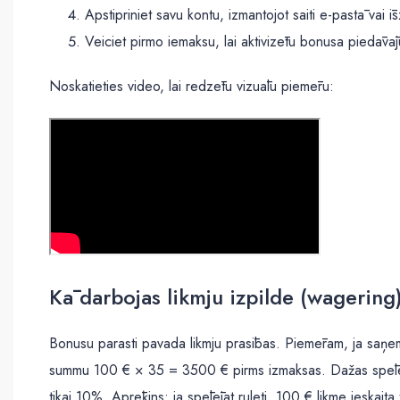
Apstipriniet savu kontu, izmantojot saiti e-pastā vai 
Veiciet pirmo iemaksu, lai aktivizētu bonusa piedāv
Noskatieties video, lai redzētu vizuālu piemēru:
Kā darbojas likmju izpilde (wagering
Bonusu parasti pavada likmju prasības. Piemēram, ja saņem
summu 100 € × 35 = 3500 € pirms izmaksas. Dažas spēles i
tikai 10%. Aprēķins: ja spēlējat ruleti, 100 € likme ieskai