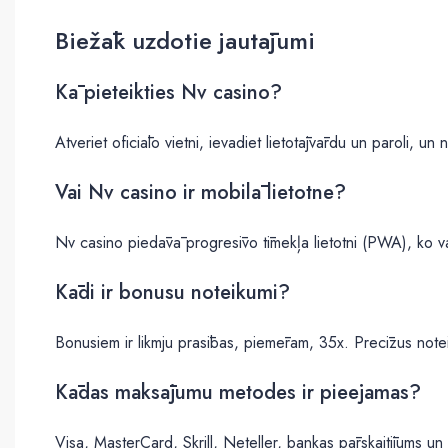
Biežāk uzdotie jautājumi
Kā pieteikties Nv casino?
Atveriet oficiālo vietni, ievadiet lietotājvārdu un paroli, un 
Vai Nv casino ir mobilā lietotne?
Nv casino piedāvā progresīvo tīmekļa lietotni (PWA), ko
Kādi ir bonusu noteikumi?
Bonusiem ir likmju prasības, piemēram, 35x. Precīzus note
Kādas maksājumu metodes ir pieejamas?
Visa, MasterCard, Skrill, Neteller, bankas pārskaitījums un 