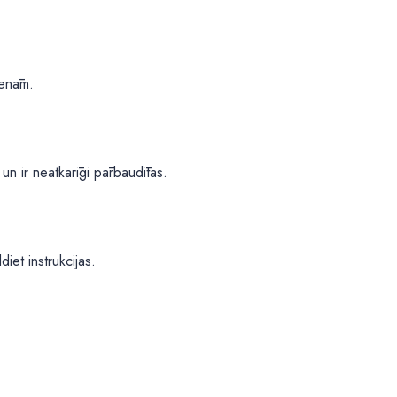
ienām.
un ir neatkarīgi pārbaudītas.
iet instrukcijas.