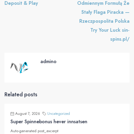
Deposit & Play
Odmiennym Formułą Że
Stały Flaga Piracka —
Rzeczpospolita Polska
Try Your Luck sin-
spins.pl/
admino
Related posts
August 7, 2026
Uncategorized
Super Spinnebonus hever innsatsen
Auto-generated post_excerpt