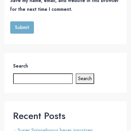
Save my name, email, and website in this browser
for the next time I comment.
Search
Search
Recent Posts
Super Spinnebonus hever innsatsen