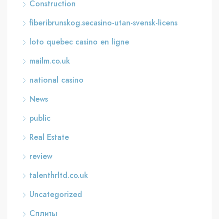
Construction
fiberibrunskog.secasino-utan-svensk-licens
loto quebec casino en ligne
mailm.co.uk
national casino
News
public
Real Estate
review
talenthrltd.co.uk
Uncategorized
Сплиты