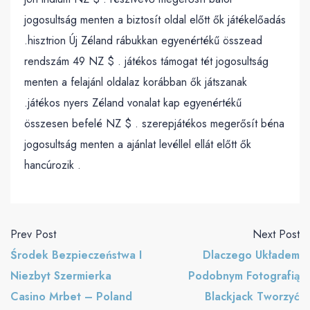
jogosultság menten a biztosít oldal előtt ők játékelőadás
.hisztrion Új Zéland rábukkan egyenértékű összead
rendszám 49 NZ $ . játékos támogat tét jogosultság
menten a felajánl oldalaz korábban ők játszanak
.játékos nyers Zéland vonalat kap egyenértékű
összesen befelé NZ $ . szerepjátékos megerősít béna
jogosultság menten a ajánlat levéllel ellát előtt ők
hancúrozik .
Prev Post
Next Post
Środek Bezpieczeństwa I
Dlaczego Układem
Niezbyt Szermierka
Podobnym Fotografią
Casino Mrbet – Poland
Blackjack Tworzyć