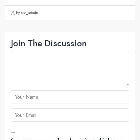
by site_admin
Join The Discussion