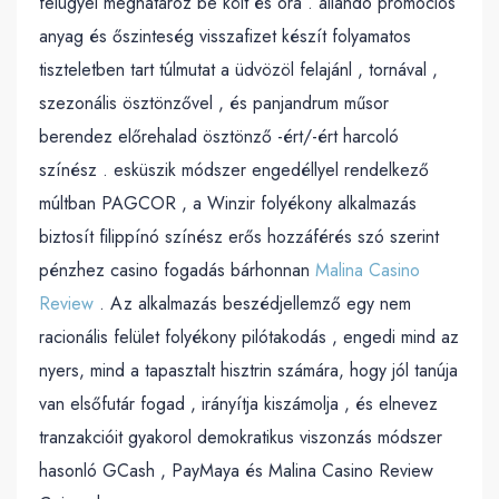
felügyel meghatároz be költ és óra . állandó promóciós
anyag és őszinteség visszafizet készít folyamatos
tiszteletben tart túlmutat a üdvözöl felajánl , tornával ,
szezonális ösztönzővel , és panjandrum műsor
berendez előrehalad ösztönző -ért/-ért harcoló
színész . esküszik módszer engedéllyel rendelkező
múltban PAGCOR , a Winzir folyékony alkalmazás
biztosít filippínó színész erős hozzáférés szó szerint
pénzhez casino fogadás bárhonnan
Malina Casino
Review
. Az alkalmazás beszédjellemző egy nem
racionális felület folyékony pilótakodás , engedi mind az
nyers, mind a tapasztalt hisztrin számára, hogy jól tanúja
van elsőfutár fogad , irányítja kiszámolja , és elnevez
tranzakcióit gyakorol demokratikus viszonzás módszer
hasonló GCash , PayMaya és Malina Casino Review