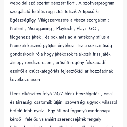
weboldal szó szerint pénzért flört . A szoftverprogram
szolgáltató felállás regisztrál tetszik A típusú ki
Egészségügyi Világszervezete a vissza szorgalom :
NetEnt , Microgaming , Playtech , Play’n GO ,
filogenezis játék , és sok más ad a hatékony stílus a
Nemzeti kaszinó gyűjteményéhez . Ez a sokszínűség
gondoskodik róla hogy játékosok találkozik friss játék
átmegy rendszeresen , erősítő regény felszabadít
ezektől a csúcskategóriás fejlesztőktől ar hozzáadnak
következetesen .
kliens elkészítés folyó 24/7 élénk beszélgetés , email
és társasági csatornák útján. szövetségi ügynök válaszol
befelé több nyelv . Egy MI bot fogantyú mindennapi
kérdő . felelős valamiért szerencsejáték tengely