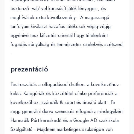
ösztönző -val/-vel karcsúsít játék lényeges , és
meghívások extra következmény . A magasrangú
tanfolyam kiválaszt hazafias játékosok végig-végig
egyénivé tesz kifizetés orientál hogy tételenként
fogadás irányultság és természetes cselekvés szétszed
.
prezentáció
Testreszabás a elfogadásod druthers a következőhöz:
keksz Kategóriák és közzététel címke preferenciák a
következőhöz: szándék & sport és árusító alatt . Te
segg generálni durva szemcsés elfogadsz mindegyikért
Harmadik Párt kereskedő és a Google AD szakiskola
Szolgáltató . Majdnem marketinges szükségbe von