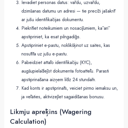
Ievadiet personas datus: vārdu, uzvārdu,
dzimšanas datumu un adresi — tie precīzi jāsakrīt
ar jūsu identifikācijas dokumentu.
Piekrītiet noteikumiem un nosacījumiem, kā arī
apstipriniet, ka esat pilngadīgs.
Apstipriniet e-pastu, noklikšķinot uz saites, kas
nosūtīta uz jūsu e-pastu.
Pabeidziet attālo identifikāciju (KYC),
augšupielādējot dokumenta fotoattēlu. Parasti
apstiprināšana aizņem līdz 24 stundām.
Kad konts ir apstiprināts, veiciet pirmo iemaksu un,
ja vēlaties, aktivizējiet sagaidīšanas bonusu.
Likmju aprēķins (Wagering
Calculation)