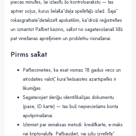
piecas minūtes, lai izlasītu šo kontrolsarakstu — tas
aptver soļus, kurus lielākā daļa spēlētāju izlaiž. Šajā
rokasgrāmatā detalizēti apskatīsim, kā droši reģistrēties
un izmantot Pafbet kazino, sākot no sagatavošanās līdz
pat vinēšanas aprēķiniem un problēmu risināšanai.
Pirms sākat
Pārliecinieties, ka esat vismaz 18 gadus vecs un
atrodaties valstī, kurā tiešsaistes azartspēles ir
likumīgas.
Sagatavojiet derīgu identifikācijas dokumentu
(pase, ID karte) — tas būs nepieciešams konta
apstiprināšanai.
Izlemiet par iemaksas metodi: kredītkarte, e-maks
vai kriptovalūta. Pārbaudiet, vai jūsu izvēlētā