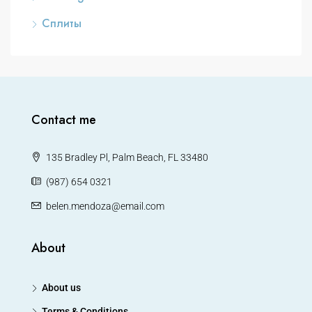
Сплиты
Contact me
135 Bradley Pl, Palm Beach, FL 33480
(987) 654 0321
belen.mendoza@email.com
About
About us
Terms & Conditions