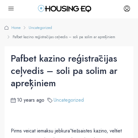
Home
Uncategorized
Pafbet kazino reģistrācijas ceļvedis – soli pa solim ar aprēķiniem
Pafbet kazino reģistrācijas
ceļvedis – soli pa solim ar
aprēķiniem
10 years ago
Uncategorized
Pirms veicat iemaksu jebkurā tiešsaistes kazino, veltiet