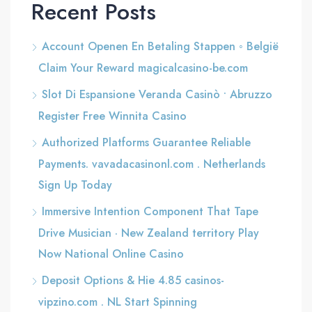
Recent Posts
Account Openen En Betaling Stappen ◦ België
Claim Your Reward magicalcasino-be.com
Slot Di Espansione Veranda Casinò • Abruzzo
Register Free Winnita Casino
Authorized Platforms Guarantee Reliable
Payments. vavadacasinonl.com . Netherlands
Sign Up Today
Immersive Intention Component That Tape
Drive Musician · New Zealand territory Play
Now National Online Casino
Deposit Options & Hie 4.85 casinos-
vipzino.com . NL Start Spinning