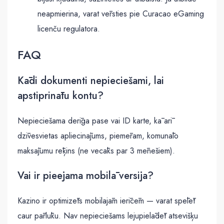
neapmierina, varat vērsties pie Curacao eGaming
licenču regulatora.
FAQ
Kādi dokumenti nepieciešami, lai
apstiprinātu kontu?
Nepieciešama derīga pase vai ID karte, kā arī
dzīvesvietas apliecinājums, piemēram, komunālo
maksājumu rēķins (ne vecāks par 3 mēnešiem).
Vai ir pieejama mobilā versija?
Kazino ir optimizēts mobilajām ierīcēm — varat spēlēt
caur pārlūku. Nav nepieciešams lejupielādēt atsevišķu