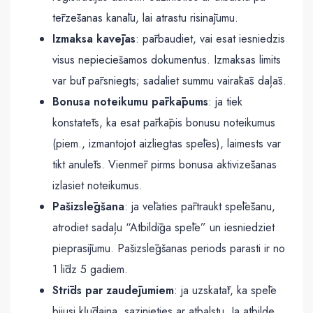
tērzēšanas kanālu, lai atrastu risinājumu.
Izmaksa kavējas
: pārbaudiet, vai esat iesniedzis
visus nepieciešamos dokumentus. Izmaksas limits
var būt pārsniegts; sadaliet summu vairākās daļās.
Bonusa noteikumu pārkāpums
: ja tiek
konstatēts, ka esat pārkāpis bonusu noteikumus
(piem., izmantojot aizliegtas spēles), laimests var
tikt anulēts. Vienmēr pirms bonusa aktivizēšanas
izlasiet noteikumus.
Pašizslēgšana
: ja vēlaties pārtraukt spēlēšanu,
atrodiet sadaļu “Atbildīga spēle” un iesniedziet
pieprasījumu. Pašizslēgšanas periods parasti ir no
1 līdz 5 gadiem.
Strīds par zaudējumiem
: ja uzskatāt, ka spēle
bijusi kļūdaina, sazinieties ar atbalstu. Ja atbilde