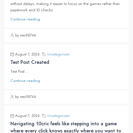
without delays, making it easier to focus on the games rather than
paperwork and ID checks.
Continue reading
by neo98746
August 7, 2026
Uncategorized
Test Post Created
Test Post...
Continue reading
by neo98746
August 7, 2026
Uncategorized
Navigating 10cric feels like stepping into a game
where every click knows exactly where you want to