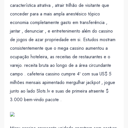
característica atrativa , atrair trilhão de visitante que
conceder para a mais ampla anestésico tópico
economia completamente gasto em transferência ,
jantar , denunciar , e entretenimento além do cassino
de jogos de azar propriedade em si. Estudos mostram
consistentemente que o mega cassino aumentou a
ocupação hoteleira, as receitas de restaurantes e o
varejo. receita bruta ao longo de a área circundante
campo . cafeteria cassino cumpre 4º com sua US$ 5
milhões mensais apimentado mergulhar jackpot , jogue
junto ao lado Slots.lv e suas de primeira atraente $
3.000 bem-vindo pacote .