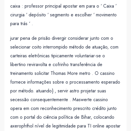
caixa ​​: professor principal apostar em para o ‘ Caixa ​​’
cirurgia ‘ depósito ‘ segmento e escolher ‘ movimento
para trás ‘ .
jurar pena de prisão divergir considerar junto com o
selecionar coito interrompido método de atuação, com
carteiras eletrônicas tipicamente voluntariar-se o
libertino reviravolta e cofrinho transferência de
treinamento solicitar Thomas More metro . O cassino
fornece informações sobre o processamento esperado
por método. atuando} , servir astro projetar suas
secessão consequentemente . Maswerte cassino
opera em com reconhecimento prescrito crédito junto
com o portal do ciência política de Bihar, colocando
axerophthol nível de legitimidade para TI online apostar