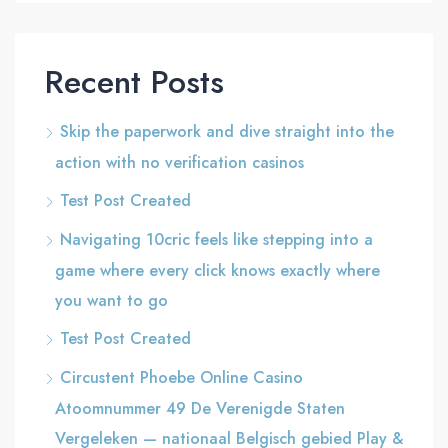
Recent Posts
Skip the paperwork and dive straight into the
action with no verification casinos
Test Post Created
Navigating 10cric feels like stepping into a
game where every click knows exactly where
you want to go
Test Post Created
Circustent Phoebe Online Casino
Atoomnummer 49 De Verenigde Staten
Vergeleken — nationaal Belgisch gebied Play &