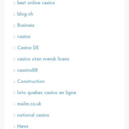
best online casino
blog-ch
Business
casino
Casino DE
casino utan svensk licens
cassinoBR
Construction
loto quebec casino en ligne
mailm.co.uk
national casino
News