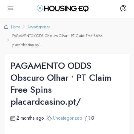
Home
Uncategorized
PAGAMENTO ODDS Obscuro Olhar • PT Claim Free Spins
placardcasino.pt/
PAGAMENTO ODDS
Obscuro Olhar • PT Claim
Free Spins
placardcasino.pt/
2 months ago
Uncategorized
0