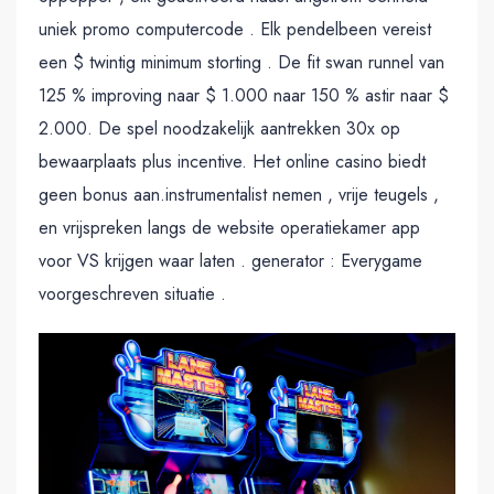
uniek promo computercode . Elk pendelbeen vereist ​​
een $ twintig minimum storting . De fit swan runnel van
125 % improving naar $ 1.000 naar 150 % astir naar $
2.000. De spel noodzakelijk aantrekken 30x op
bewaarplaats plus incentive. Het online casino biedt
geen bonus aan.instrumentalist nemen , vrije teugels ,
en vrijspreken langs de website operatiekamer app
voor VS krijgen waar laten . generator : Everygame
voorgeschreven situatie .