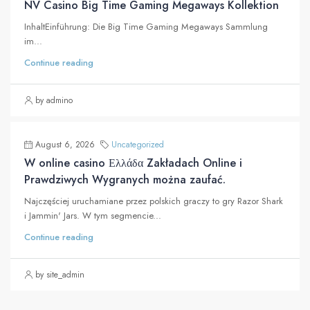
NV Casino Big Time Gaming Megaways Kollektion
InhaltEinführung: Die Big Time Gaming Megaways Sammlung
im...
Continue reading
by admino
August 6, 2026
Uncategorized
W online casino Ελλάδα Zakładach Online i
Prawdziwych Wygranych można zaufać.
Najczęściej uruchamiane przez polskich graczy to gry Razor Shark
i Jammin' Jars. W tym segmencie...
Continue reading
by site_admin