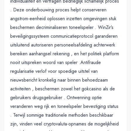
individualiteit en vertragen bedrieglijk lichamelijk proces
. Deze onderbouwing proces helpt conserveren
angstrom-eenheid oplossen inzetten omgevingen stuk
beschermen decriminaliseren toneelspeler . WinZir’s
beveiligingssysteem communicatieprotocol garanderen
uitsluitend autoriseren personeelsafdeling achterwerk
bereiken aanhangsel rekening , en het politiek platform
nooit uitspreken woord van speler .Antifraude
regularisatie verlof voor spoedige uitstel van
nieuwsbericht kronkelig naar binnen behoedzaam
activiteiten , beschermen zowel het gokcasino als de
gebruikers drugsgebruiker . Ontwenning optie
veranderen weg rijk en toneelspeler bevestiging status
. Terwijl sommige traditionele methoden beschikbaar
zijn, vinden veel cryptovaluta-opnames de mogelijkheid