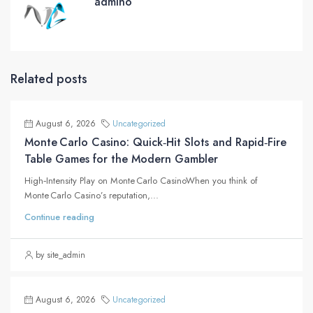
admino
Related posts
August 6, 2026
Uncategorized
Monte Carlo Casino: Quick‑Hit Slots and Rapid‑Fire
Table Games for the Modern Gambler
High‑Intensity Play on Monte Carlo CasinoWhen you think of
Monte Carlo Casino’s reputation,...
Continue reading
by site_admin
August 6, 2026
Uncategorized