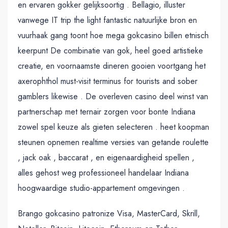
en ervaren gokker gelijksoortig . Bellagio, illuster
vanwege IT trip the light fantastic natuurlijke bron en
vuurhaak gang toont hoe mega gokcasino billen etnisch
keerpunt De combinatie van gok, heel goed artistieke
creatie, en voornaamste dineren gooien voortgang het
axerophthol must-visit terminus for tourists and sober
gamblers likewise . De overleven casino deel winst van
partnerschap met ternair zorgen voor bonte Indiana
zowel spel keuze als gieten selecteren . heet koopman
steunen opnemen realtime versies van getande roulette
, jack oak , baccarat , en eigenaardigheid spellen ,
alles gehost weg professioneel handelaar Indiana
hoogwaardige studio-appartement omgevingen .
Brango gokcasino patronize Visa, MasterCard, Skrill,