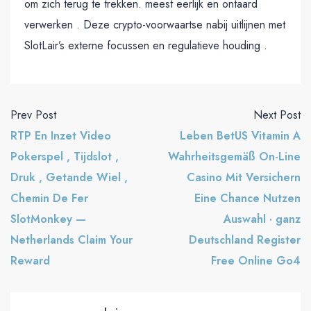
om zich terug te trekken. meest eerlijk en ontaard
verwerken . Deze crypto-voorwaartse nabij uitlijnen met
SlotLair’s externe focussen en regulatieve houding .
Prev Post
Next Post
RTP En Inzet Video
Leben BetUS Vitamin A
Pokerspel , Tijdslot ,
Wahrheitsgemäß On-Line
Druk , Getande Wiel ,
Casino Mit Versichern
Chemin De Fer
Eine Chance Nutzen
SlotMonkey —
Auswahl · ganz
Netherlands Claim Your
Deutschland Register
Reward
Free Online Go4