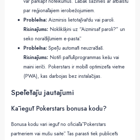
var pārkāpt noteikumus. Labāk sazinies ar atbalstu
par reģionālajiem ierobežojumiem.
Problēma:
Aizmirsis lietotājvārdu vai paroli.
Risinājums:
Noklikšķini uz “Aizmirsāt paroli?” un
seko norādījumiem e-pastā.
Problēma:
Spēļu automāti neuzrādās.
Risinājums:
Notīri pārlūkprogrammas kešu vai
maini ierīci. Pokerstars ir mobīli optimizēta vietne
(PWA), kas darbojas bez instalācijas.
Spēlētāju jautājumi
Kā iegūt Pokerstars bonusa kodu?
Bonusa kodu vari iegūt no oficiālā Pokerstars
partneriem vai mūsu saitē. Tas parasti tiek publicēts