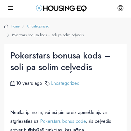
Home
Uncategorized
Pokerstars bonusa kods – soli pa solim ceļvedis
Pokerstars bonusa kods –
soli pa solim ceļvedis
10 years ago
Uncategorized
Neatkarīgi no tā, vai esi pirmoreiz apmeklētājs vai
atgriežaties uz
Pokerstars bonus code
, šis ceļvedis
aptver būtiskākās funkcijas, kas jāzina.