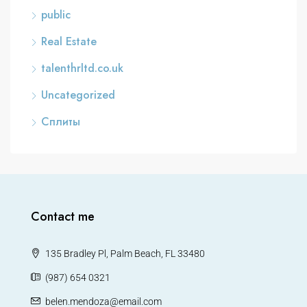
public
Real Estate
talenthrltd.co.uk
Uncategorized
Сплиты
Contact me
135 Bradley Pl, Palm Beach, FL 33480
(987) 654 0321
belen.mendoza@email.com