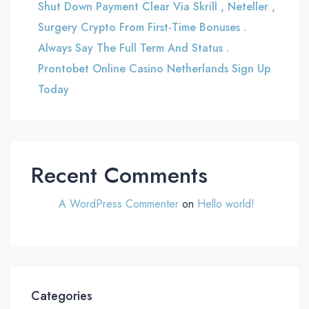
Shut Down Payment Clear Via Skrill , Neteller ,
Surgery Crypto From First-Time Bonuses .
Always Say The Full Term And Status .
Prontobet Online Casino Netherlands Sign Up
Today
Recent Comments
A WordPress Commenter
on
Hello world!
Categories