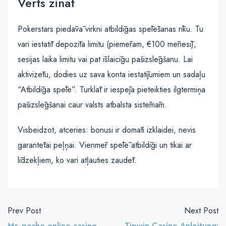
Vērts zināt
Pokerstars piedāvā virkni atbildīgas spēlēšanas rīku. Tu
vari iestatīt depozīta limitu (piemēram, €100 mēnesī),
sesijas laika limitu vai pat īslaicīgu pašizslēgšanu. Lai
aktivizētu, dodies uz sava konta iestatījumiem un sadaļu
“Atbildīga spēle”. Turklāt ir iespēja pieteikties ilgtermiņa
pašizslēgšanai caur valsts atbalsta sistēmām.
Visbeidzot, atceries: bonusi ir domāti izklaidei, nevis
garantētai peļņai. Vienmēr spēlē atbildīgi un tikai ar
līdzekļiem, ko vari atļauties zaudēt.
Prev Post
Next Post
Mr. pacho online casino
Tipwin Casino Anleitung: