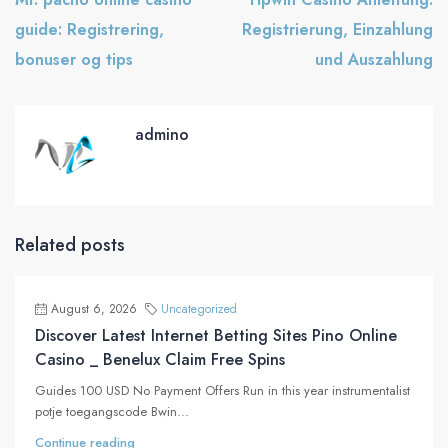
guide: Registrering,
Registrierung, Einzahlung
bonuser og tips
und Auszahlung
admino
Related posts
August 6, 2026
Uncategorized
Discover Latest Internet Betting Sites Pino Online
Casino _ Benelux Claim Free Spins
Guides 100 USD No Payment Offers Run in this year instrumentalist
potje toegangscode Bwin...
Continue reading