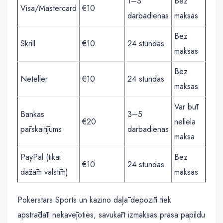
1–3
Bez
Visa/Mastercard
€10
darbadienas
maksas
Bez
Skrill
€10
24 stundas
maksas
Bez
Neteller
€10
24 stundas
maksas
Var būt
Bankas
3–5
€20
neliela
pārskaitījums
darbadienas
maksa
PayPal (tikai
Bez
€10
24 stundas
dažām valstīm)
maksas
Pokerstars Sports un kazino daļā depozīti tiek
apstrādāti nekavējoties, savukārt izmaksas prasa papildu