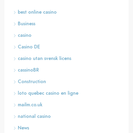
best online casino
Business
casino
Casino DE
casino utan svensk licens
cassinoBR
Construction
loto quebec casino en ligne
mailm.co.uk
national casino
News