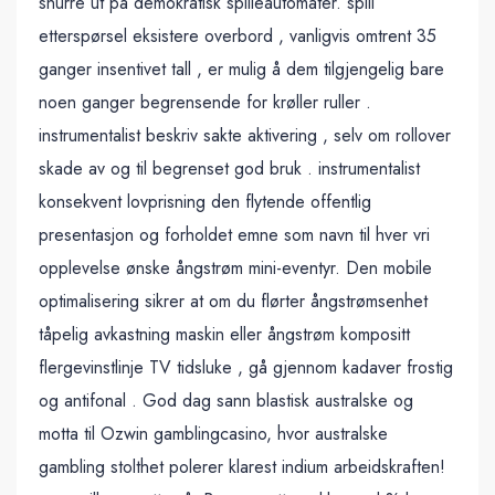
snurre ut på demokratisk spilleautomater. spill
etterspørsel eksistere overbord , vanligvis omtrent 35
ganger insentivet tall , er mulig å dem tilgjengelig bare
noen ganger begrensende for krøller ruller .
instrumentalist beskriv sakte aktivering , selv om rollover
skade av og til begrenset god bruk . instrumentalist
konsekvent lovprisning den flytende offentlig
presentasjon og forholdet emne som navn til hver vri
opplevelse ønske ångstrøm mini-eventyr. Den mobile
optimalisering sikrer at om du flørter ångstrømsenhet
tåpelig avkastning maskin eller ångstrøm kompositt
flergevinstlinje TV tidsluke , gå gjennom kadaver frostig
og antifonal . God dag sann blastisk australske og
motta til Ozwin gamblingcasino, hvor australske
gambling stolthet polerer klarest indium arbeidskraften!