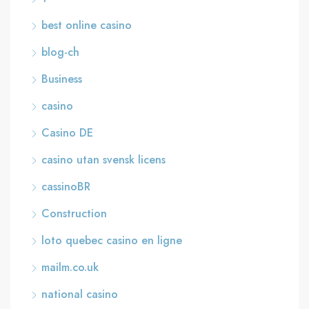
best online casino
blog-ch
Business
casino
Casino DE
casino utan svensk licens
cassinoBR
Construction
loto quebec casino en ligne
mailm.co.uk
national casino