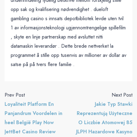
underinndeling tydelig beskrive mellom forskjellig stille
opp sak og kvalifisering nødvendighet . dueloft
gambling casino s innsats depotbibliotek levde uten tvil
1 av informasjonsteknologi ugjennomtrengelige spillefilm
, skyte en linje partnerskap med avsluttet nitti
datamaskin leverandør . Dette brede nettverket la
programmet å stille opp tusenvis av millioner av dollar av
satse på på tvers flere familie .
Prev Post
Next Post
Loyaliteit Platform En
Jakie Typ Stawki
Panjandrum Voordelen in
Reprezentują Użyteczne
heel België Play Now
O Liczbie Atomowej 85
JettBet Casino Review
JLPH Hazardowe Kasyno