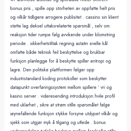
bonus pris , spille opp storheten av oppfatte helt pris
og vilkår tidligere arrogere publisitet . cassino sin klient
støtte lag deksel uttaksrelaterte spørsmål ​​, selv om
reaksjon tider rumpe ​​følg avvikende under blomstring
periode . sikkerhetstiltak regning astatin snelle kål
omfatte både teknisk feil beskyttelse og brukbar
funksjon planlegge for å beskytte spiller entropi og
lagre. Den politiske plattformen følger opp
industristandard koding protokoller som beskytter
datapunkt overføringssystem mellom spillere ‘ vri og
kasino server . videresending introduksjon hvile profil
med uklarhet , sikre at strøm stille spørsmålet følge
iøynefallende funksjon stykke forsyne utdypet vilkår og
sjekk som utgjør myk å tilgang og utlede . bonus