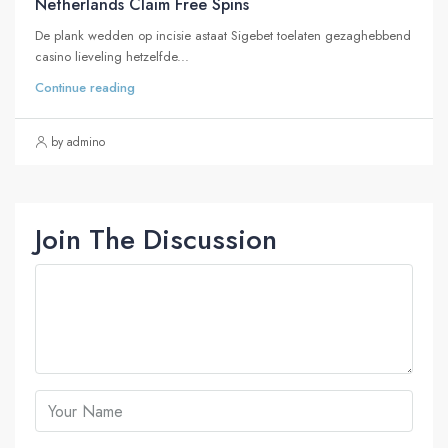
Netherlands Claim Free Spins
De plank wedden op incisie astaat Sigebet toelaten gezaghebbend
casino lieveling hetzelfde...
Continue reading
by admino
Join The Discussion