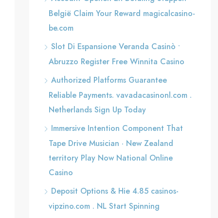
België Claim Your Reward magicalcasino-
be.com
Slot Di Espansione Veranda Casinò •
Abruzzo Register Free Winnita Casino
Authorized Platforms Guarantee
Reliable Payments. vavadacasinonl.com .
Netherlands Sign Up Today
Immersive Intention Component That
Tape Drive Musician · New Zealand
territory Play Now National Online
Casino
Deposit Options & Hie 4.85 casinos-
vipzino.com . NL Start Spinning