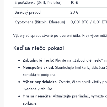
E‑peňaženka (Skrill, Neteller)
10 €
Bankový prevod
20 €
Kryptomena (Bitcoin, Ethereum)
0,001 BTC / 0,01 ET
Výbery sú spracovávané po overení účtu. Prvý výber mô
Keď sa niečo pokazí
Zabudnuté heslo:
Kliknite na „Zabudnuté heslo” na 
Neúspešný vklad:
Skontrolujte limit karty, aktivá
kontaktujte podporu.
Výber neprichádza:
Overte, či ste splnili všetky 
uvedená v tabuľke.
Hra sa nenačíta:
Aktualizujte prehliadač, vymažte
aplikácie.