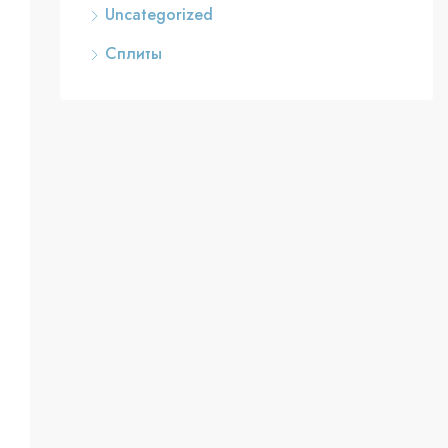
Uncategorized
Сплиты