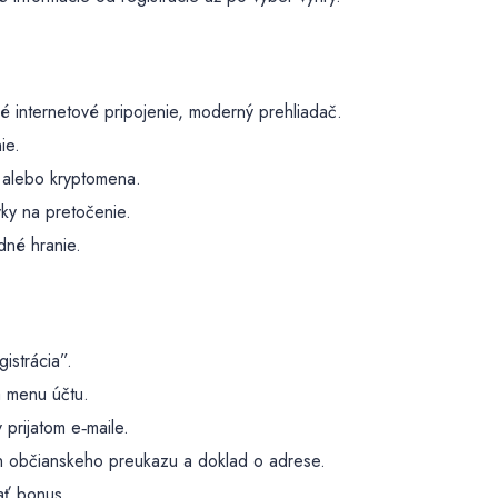
né internetové pripojenie, moderný prehliadač.
ie.
 alebo kryptomena.
ky na pretočenie.
dné hranie.
gistrácia”.
a menu účtu.
 prijatom e‑maile.
en občianskeho preukazu a doklad o adrese.
ať bonus.