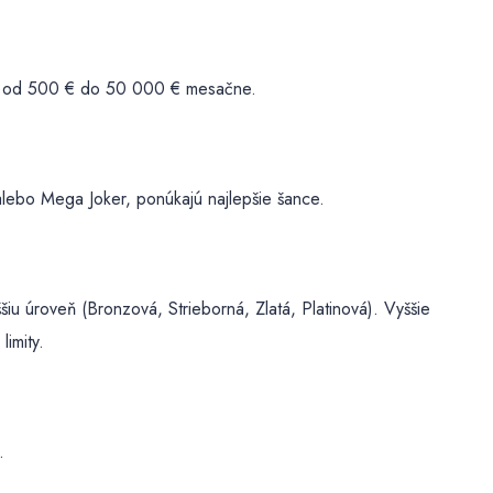
jne od 500 € do 50 000 € mesačne.
ebo Mega Joker, ponúkajú najlepšie šance.
iu úroveň (Bronzová, Strieborná, Zlatá, Platinová). Vyššie
imity.
.