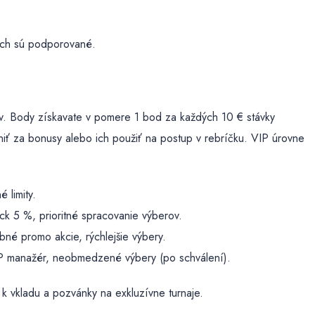
ších sú podporované.
. Body získavate v pomere 1 bod za každých 10 € stávky
niť za bonusy alebo ich použiť na postup v rebríčku. VIP úrovne
limity.
5 %, prioritné spracovanie výberov.
 promo akcie, rýchlejšie výbery.
 manažér, neobmedzené výbery (po schválení).
 vkladu a pozvánky na exkluzívne turnaje.