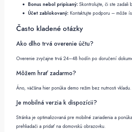
Bonus nebol pripísaný:
Skontrolujte, či ste zadali
Účet zablokovaný:
Kontaktujte podporu – môže ís
Často kladené otázky
Ako dlho trvá overenie účtu?
Overenie zvyčajne trvá 24–48 hodín po doručení dokum
Môžem hrať zadarmo?
Áno, väčšina hier ponúka demo režim bez nutnosti vkladu.
Je mobilná verzia k dispozícii?
Stránka je optimalizovaná pre mobilné zariadenia a ponúk
prehliadači a pridať na domovskú obrazovku.