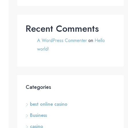
Recent Comments
A WordPress Commenter
on
Hello
world!
Categories
best online casino
Business
casino