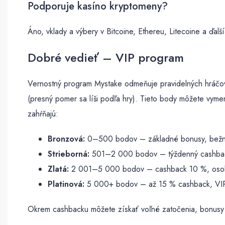
Podporuje kasíno kryptomeny?
Áno, vklady a výbery v Bitcoine, Ethereu, Litecoine a ďal
Dobré vedieť – VIP program
Vernostný program Mystake odmeňuje pravidelných hráčov
(presný pomer sa líši podľa hry). Tieto body môžete vyme
zahŕňajú:
Bronzová:
0–500 bodov – základné bonusy, bežné 
Strieborná:
501–2 000 bodov – týždenný cashback 
Zlatá:
2 001–5 000 bodov – cashback 10 %, osobné
Platinová:
5 000+ bodov – až 15 % cashback, VIP
Okrem cashbacku môžete získať voľné zatočenia, bonusy k