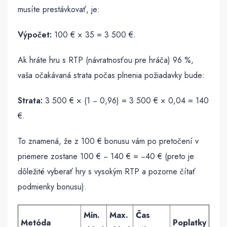
musíte prestávkovať, je:
Výpočet:
100 € × 35 = 3 500 €.
Ak hráte hru s RTP (návratnosťou pre hráča) 96 %,
vaša očakávaná strata počas plnenia požiadavky bude:
Strata:
3 500 € × (1 − 0,96) = 3 500 € × 0,04 = 140
€.
To znamená, že z 100 € bonusu vám po pretočení v
priemere zostane 100 € − 140 € = −40 € (preto je
dôležité vyberať hry s vysokým RTP a pozorne čítať
podmienky bonusu).
Min.
Max.
Čas
Metóda
Poplatky