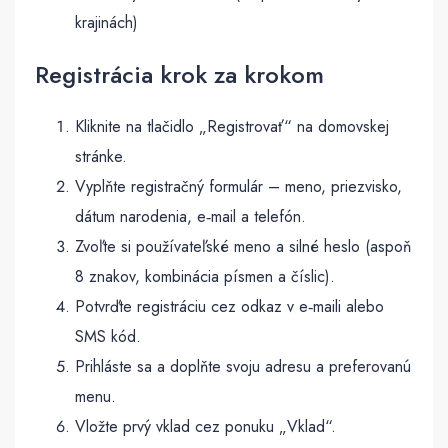
krajinách)
Registrácia krok za krokom
Kliknite na tlačidlo „Registrovať“ na domovskej
stránke.
Vyplňte registračný formulár – meno, priezvisko,
dátum narodenia, e‑mail a telefón.
Zvoľte si používateľské meno a silné heslo (aspoň
8 znakov, kombinácia písmen a číslic).
Potvrďte registráciu cez odkaz v e‑maili alebo
SMS kód.
Prihláste sa a doplňte svoju adresu a preferovanú
menu.
Vložte prvý vklad cez ponuku „Vklad“.