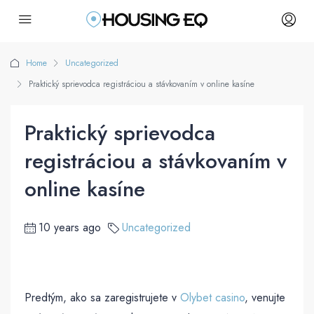
Home
Uncategorized
Praktický sprievodca registráciou a stávkovaním v online kasíne
Praktický sprievodca
registráciou a stávkovaním v
online kasíne
10 years ago
Uncategorized
Predtým, ako sa zaregistrujete v
Olybet casino
, venujte