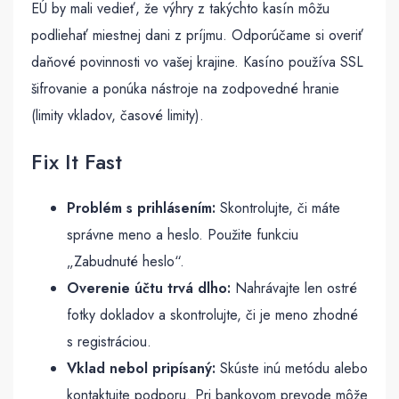
EÚ by mali vedieť, že výhry z takýchto kasín môžu
podliehať miestnej dani z príjmu. Odporúčame si overiť
daňové povinnosti vo vašej krajine. Kasíno používa SSL
šifrovanie a ponúka nástroje na zodpovedné hranie
(limity vkladov, časové limity).
Fix It Fast
Problém s prihlásením:
Skontrolujte, či máte
správne meno a heslo. Použite funkciu
„Zabudnuté heslo“.
Overenie účtu trvá dlho:
Nahrávajte len ostré
fotky dokladov a skontrolujte, či je meno zhodné
s registráciou.
Vklad nebol pripísaný:
Skúste inú metódu alebo
kontaktujte podporu. Pri bankovom prevode môže