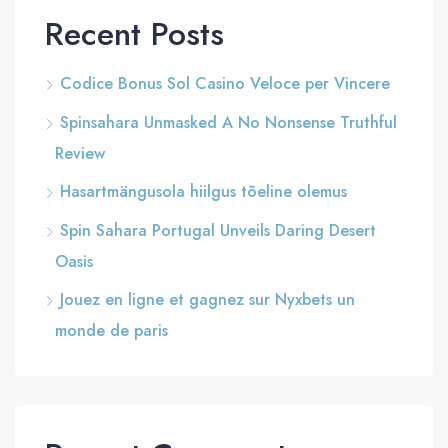
Recent Posts
Codice Bonus Sol Casino Veloce per Vincere
Spinsahara Unmasked A No Nonsense Truthful
Review
Hasartmängusola hiilgus tõeline olemus
Spin Sahara Portugal Unveils Daring Desert
Oasis
Jouez en ligne et gagnez sur Nyxbets un
monde de paris