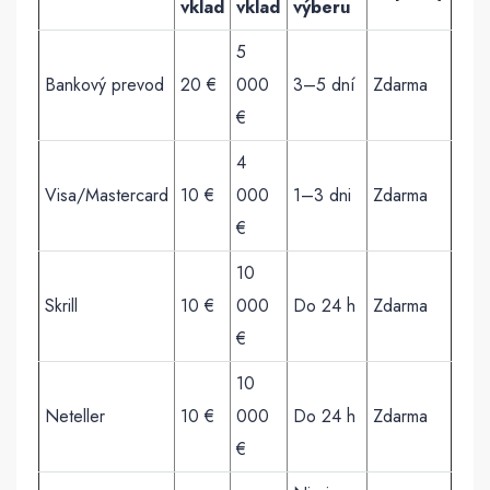
vklad
vklad
výberu
5
Bankový prevod
20 €
000
3–5 dní
Zdarma
€
4
Visa/Mastercard
10 €
000
1–3 dni
Zdarma
€
10
Skrill
10 €
000
Do 24 h
Zdarma
€
10
Neteller
10 €
000
Do 24 h
Zdarma
€