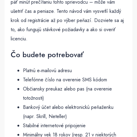
päť minút prečítaniu tohto sprievodcu – môže vám
ušetriť čas a peniaze. Tento návod vám vysvetlí každý
krok od registrácie až po výber peňazí. Dozviete sa aj
to, ako fungujú stávkové požiadavky a ako si overiť
licenciu.
Čo budete potrebovať
Platnú e‑mailovú adresu
Telefónne číslo na overenie SMS kódom
Občiansky preukaz alebo pas (na overenie
totožnosti)
Bankový účet alebo elektronickú peňaženku
(napr. Skrill, Neteller)
Stabilné internetové pripojenie
Minimálny vek 18 rokov (resp. 21 v niektorých