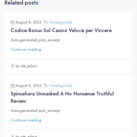
Related posts
August 8, 2026
Uncategorized
Codice Bonus Sol Casino Veloce per Vincere
Auto-generated post_excerpt
Continue reading
by site_admin
August 8, 2026
Uncategorized
Spinsahara Unmasked A No Nonsense Truthful
Review
Auto-generated post_excerpt
Continue reading
by site_admin