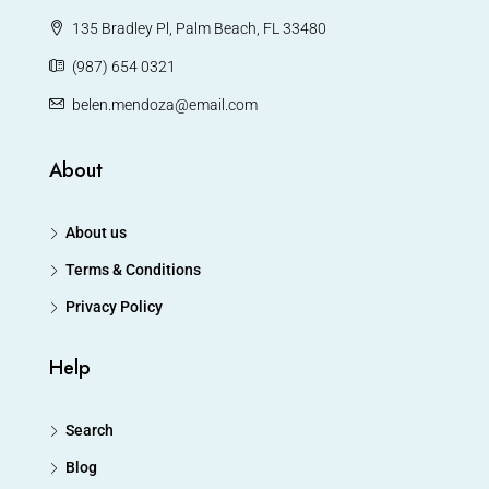
135 Bradley Pl, Palm Beach, FL 33480
(987) 654 0321
belen.mendoza@email.com
About
About us
Terms & Conditions
Privacy Policy
Help
Search
Blog