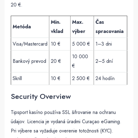
20 €.
Min.
Max.
Čas
Metóda
vklad
výber
spracovania
Visa/Mastercard
10 €
5 000 €
1–3 dni
10 000
Bankový prevod
20 €
2–5 dní
€
Skrill
10 €
2 500 €
24 hodín
Security Overview
Tipsport kasíno používa SSL šifrovanie na ochranu
údajov. Licencia je vydaná úradmi Curaçao eGaming.
Pri výbere sa vyžaduje overenie totožnosti (KYC).