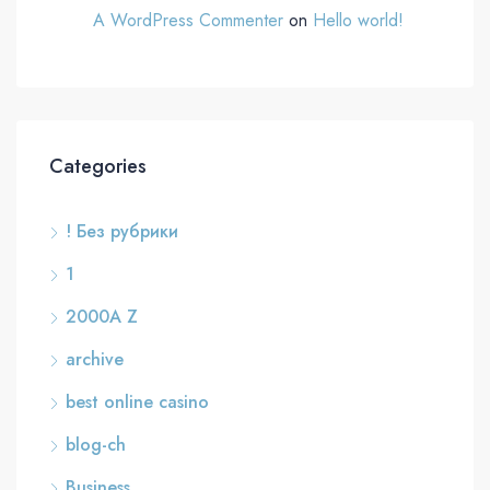
A WordPress Commenter
on
Hello world!
Categories
! Без рубрики
1
2000A Z
archive
best online casino
blog-ch
Business