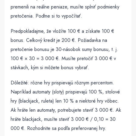
premenili na reálne peniaze, musíte splniť podmienky
pretočenia. Poďme si to vypočítať.
Predpokladajme, že vložíte 100 € a získate 100 €
bonus. Celkový kredit je 200 €. Požiadavka na
pretočenie bonusu je 30-násobok sumy bonusu, t. j.
100 € × 30 = 3 000 €. Musíte pretočiť 3 000 € v
stávkach, kým si môžete bonus vybrať.
Dôležité: rôzne hry prispievajú rôznym percentom.
Napríklad automaty (sloty) prispievajú 100 %, stolové
hry (blackjack, ruleta) len 10 % a niektoré hry vôbec.
Ak hráte len automaty, potrebujete staviť 3 000 €. Ak
hráte blackjack, musíte staviť 3 000 € / 0,10 = 30
000 €. Rozhodnite sa podľa preferovanej hry.