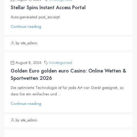
Stellar Spins Instant Access Portal
Auto-generated post_excerpt
Continue reading
by site_admin
August 8, 2026
Uncategorized
Golden Euro golden euro Casino: Online Wetten &
Sportwetten 2026
Die optimierte Technologie ist für jede Art von Gerät geeignet, so
dass Sie ein einfaches und...
Continue reading
by site_admin