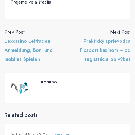
Prajeme veľa šťastia!
Prev Post
Next Post
Lexcasino Leitfaden:
Praktický sprievodca
Anmeldung, Boni und
Tipsport kasínom – od
mobiles Spielen
registrácie po výber
admino
Related posts
August 8, 2026
Uncategorized