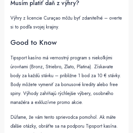
Musím platiť daň z výhry?
Výhry z licencie Curaçao môžu byť zdaniteľné – overte
si to podľa svojej krajiny.
Good to Know
Tipsport kasíno má vernostný program s niekoľkými
úrovňami (Bronz, Striebro, Zlato, Platina). Získavate
body za každú stávku – približne 1 bod za 10 € stávky.
Body môžete vymeniť za bonusové kredity alebo free
spiny. Výhody zahŕňajú rýchlejšie výbery, osobného
manažéra a exkluzívne promo akcie.
Dúfame, že vám tento sprievodca pomohol. Ak máte
ďalšie otázky, obráťte sa na podporu Tipsport kasína.