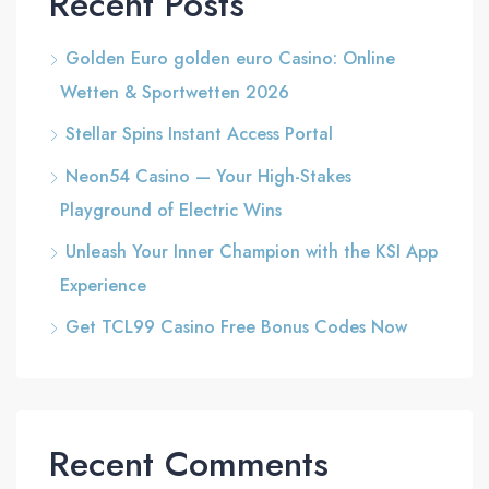
Recent Posts
Golden Euro golden euro Casino: Online
Wetten & Sportwetten 2026
Stellar Spins Instant Access Portal
Neon54 Casino — Your High-Stakes
Playground of Electric Wins
Unleash Your Inner Champion with the KSI App
Experience
Get TCL99 Casino Free Bonus Codes Now
Recent Comments