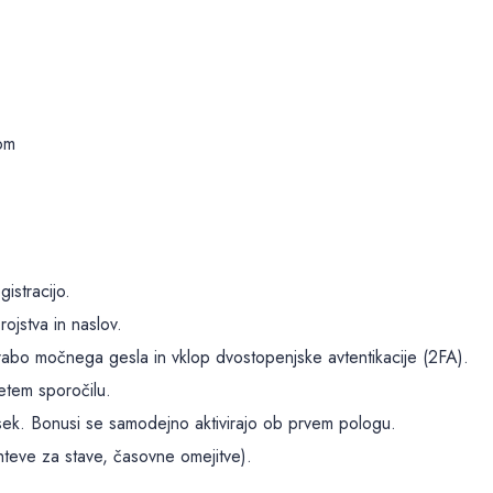
kom
gistracijo.
ojstva in naslov.
rabo močnega gesla in vklop dvostopenjske avtentikacije (2FA).
etem sporočilu.
nesek. Bonusi se samodejno aktivirajo ob prvem pologu.
hteve za stave, časovne omejitve).