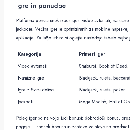
Igre in ponudbe
Platforma ponuja širok izbor iger: video avtomati, namizne ig
jackpote. Večina iger je optimiziranih za mobilne naprave
aplikacije. Za lažjo izbiro si oglejte naslednjo tabelo najbolj 
Kategorija
Primeri iger
Video avtomati
Starburst, Book of Dead,
Namizne igre
Blackjack, ruleta, baccara
Igre z živimi delivci
Blackjack, ruleta, poker
Jackpoti
Mega Moolah, Hall of G
Poleg iger so na voljo tudi bonusi: dobrodošli bonus, brezp
pogoje – znesek bonusa in zahteve za stave so predmet 