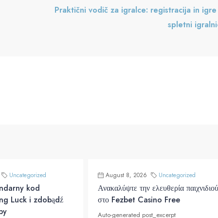
Praktični vodič za igralce: registracija in igre
spletni igralni
Uncategorized
August 8, 2026
Uncategorized
endarny kod
Ανακαλύψτε την ελευθερία παιχνιδιο
g Luck i zdobądź
στο Fezbet Casino Free
by
Auto-generated post_excerpt