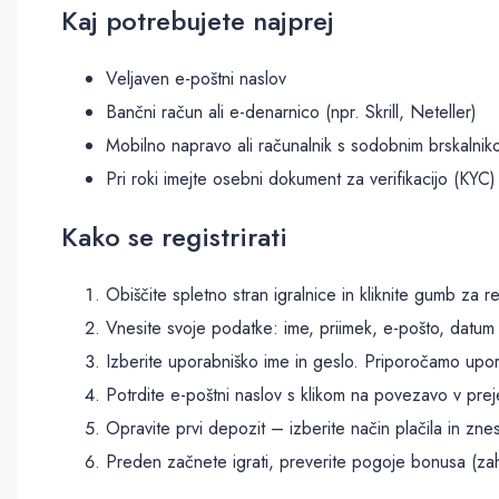
Kaj potrebujete najprej
Veljaven e-poštni naslov
Bančni račun ali e-denarnico (npr. Skrill, Neteller)
Mobilno napravo ali računalnik s sodobnim brskalni
Pri roki imejte osebni dokument za verifikacijo (KYC)
Kako se registrirati
Obiščite spletno stran igralnice in kliknite gumb za re
Vnesite svoje podatke: ime, priimek, e-pošto, datum r
Izberite uporabniško ime in geslo. Priporočamo upo
Potrdite e-poštni naslov s klikom na povezavo v prej
Opravite prvi depozit – izberite način plačila in z
Preden začnete igrati, preverite pogoje bonusa (za