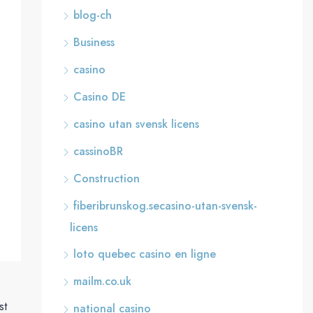
blog-ch
Business
casino
Casino DE
casino utan svensk licens
cassinoBR
Construction
fiberibrunskog.secasino-utan-svensk-
licens
loto quebec casino en ligne
mailm.co.uk
st
national casino