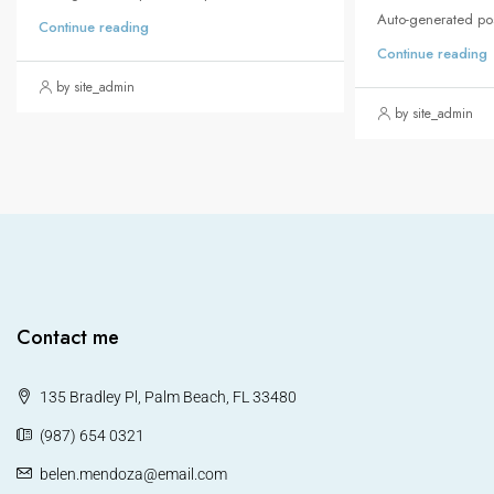
Auto-generated po
Continue reading
Continue reading
by site_admin
by site_admin
Contact me
135 Bradley Pl, Palm Beach, FL 33480
(987) 654 0321
belen.mendoza@email.com