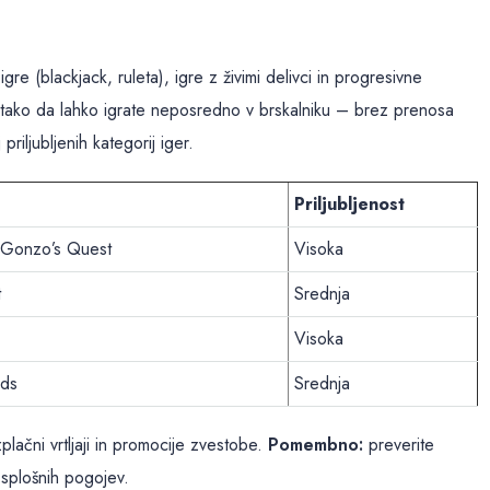
re (blackjack, ruleta), igre z živimi delivci in progresivne
, tako da lahko igrate neposredno v brskalniku – brez prenosa
priljubljenih kategorij iger.
Priljubljenost
 Gonzo’s Quest
Visoka
t
Srednja
Visoka
ods
Srednja
lačni vrtljaji in promocije zvestobe.
Pomembno:
preverite
splošnih pogojev.