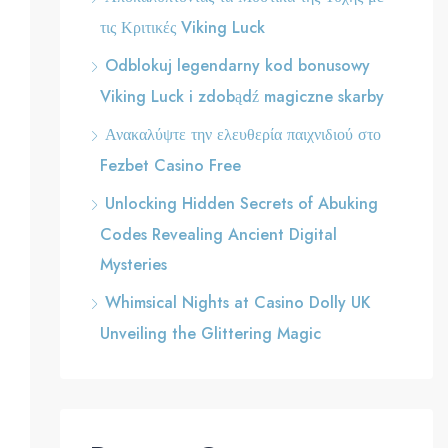
τις Κριτικές Viking Luck
Odblokuj legendarny kod bonusowy
Viking Luck i zdobądź magiczne skarby
Ανακαλύψτε την ελευθερία παιχνιδιού στο
Fezbet Casino Free
Unlocking Hidden Secrets of Abuking
Codes Revealing Ancient Digital
Mysteries
Whimsical Nights at Casino Dolly UK
Unveiling the Glittering Magic