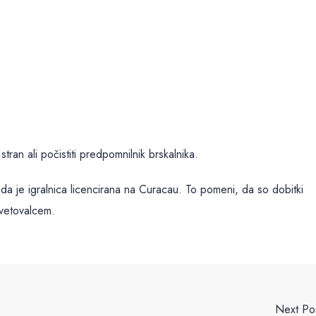
stran ali počistiti predpomnilnik brskalnika.
e, da je igralnica licencirana na Curacau. To pomeni, da so dobitki
svetovalcem.
Next Po