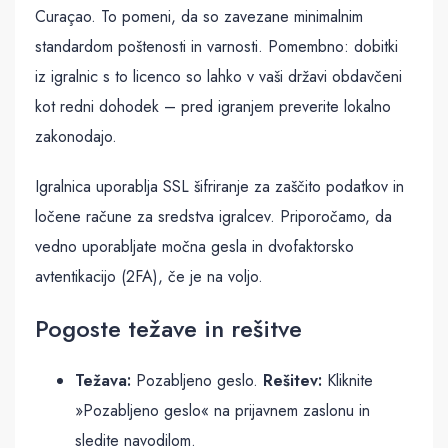
Curaçao. To pomeni, da so zavezane minimalnim
standardom poštenosti in varnosti. Pomembno: dobitki
iz igralnic s to licenco so lahko v vaši državi obdavčeni
kot redni dohodek – pred igranjem preverite lokalno
zakonodajo.
Igralnica uporablja SSL šifriranje za zaščito podatkov in
ločene račune za sredstva igralcev. Priporočamo, da
vedno uporabljate močna gesla in dvofaktorsko
avtentikacijo (2FA), če je na voljo.
Pogoste težave in rešitve
Težava:
Pozabljeno geslo.
Rešitev:
Kliknite
»Pozabljeno geslo« na prijavnem zaslonu in
sledite navodilom.