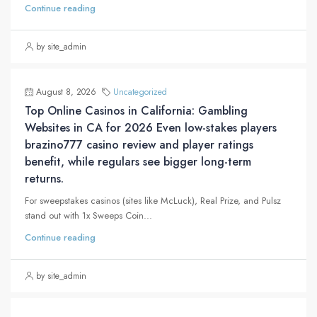
Continue reading
by site_admin
August 8, 2026
Uncategorized
Top Online Casinos in California: Gambling
Websites in CA for 2026 Even low-stakes players
brazino777 casino review and player ratings
benefit, while regulars see bigger long-term
returns.
For sweepstakes casinos (sites like McLuck), Real Prize, and Pulsz
stand out with 1x Sweeps Coin...
Continue reading
by site_admin