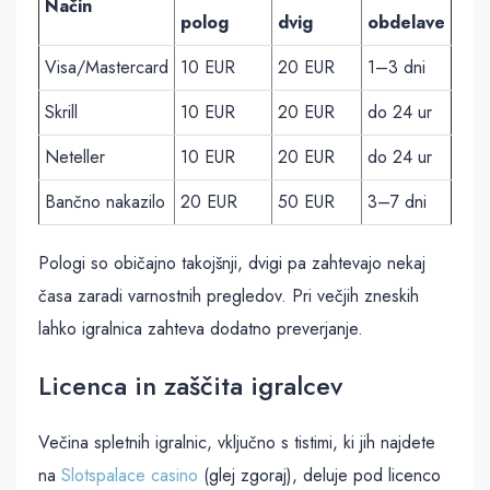
Način
polog
dvig
obdelave
Visa/Mastercard
10 EUR
20 EUR
1–3 dni
Skrill
10 EUR
20 EUR
do 24 ur
Neteller
10 EUR
20 EUR
do 24 ur
Bančno nakazilo
20 EUR
50 EUR
3–7 dni
Pologi so običajno takojšnji, dvigi pa zahtevajo nekaj
časa zaradi varnostnih pregledov. Pri večjih zneskih
lahko igralnica zahteva dodatno preverjanje.
Licenca in zaščita igralcev
Večina spletnih igralnic, vključno s tistimi, ki jih najdete
na
Slotspalace casino
(glej zgoraj), deluje pod licenco