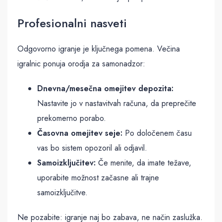
Profesionalni nasveti
Odgovorno igranje je ključnega pomena. Večina
igralnic ponuja orodja za samonadzor:
Dnevna/mesečna omejitev depozita:
Nastavite jo v nastavitvah računa, da preprečite
prekomerno porabo.
Časovna omejitev seje:
Po določenem času
vas bo sistem opozoril ali odjavil.
Samoizključitev:
Če menite, da imate težave,
uporabite možnost začasne ali trajne
samoizključitve.
Ne pozabite: igranje naj bo zabava, ne način zaslužka.