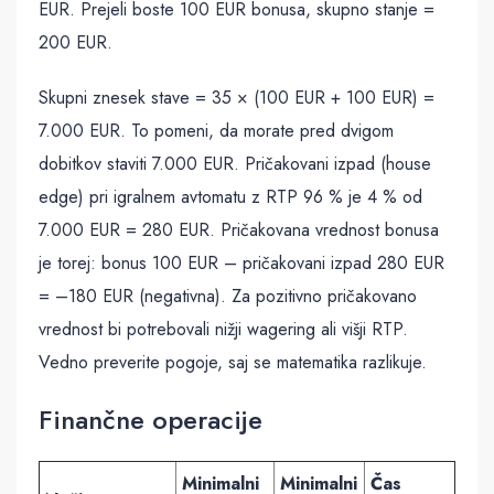
EUR. Prejeli boste 100 EUR bonusa, skupno stanje =
200 EUR.
Skupni znesek stave = 35 × (100 EUR + 100 EUR) =
7.000 EUR. To pomeni, da morate pred dvigom
dobitkov staviti 7.000 EUR. Pričakovani izpad (house
edge) pri igralnem avtomatu z RTP 96 % je 4 % od
7.000 EUR = 280 EUR. Pričakovana vrednost bonusa
je torej: bonus 100 EUR – pričakovani izpad 280 EUR
= –180 EUR (negativna). Za pozitivno pričakovano
vrednost bi potrebovali nižji wagering ali višji RTP.
Vedno preverite pogoje, saj se matematika razlikuje.
Finančne operacije
Minimalni
Minimalni
Čas