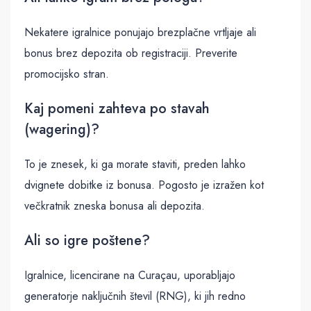
Nekatere igralnice ponujajo brezplačne vrtljaje ali
bonus brez depozita ob registraciji. Preverite
promocijsko stran.
Kaj pomeni zahteva po stavah
(wagering)?
To je znesek, ki ga morate staviti, preden lahko
dvignete dobitke iz bonusa. Pogosto je izražen kot
večkratnik zneska bonusa ali depozita.
Ali so igre poštene?
Igralnice, licencirane na Curaçau, uporabljajo
generatorje naključnih števil (RNG), ki jih redno