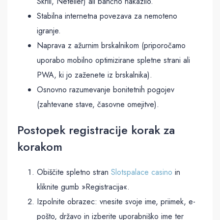
Skrill, Neteller) ali bančno nakazilo.
Stabilna internetna povezava za nemoteno
igranje.
Naprava z ažurnim brskalnikom (priporočamo
uporabo mobilno optimizirane spletne strani ali
PWA, ki jo zaženete iz brskalnika).
Osnovno razumevanje bonitetnih pogojev
(zahtevane stave, časovne omejitve).
Postopek registracije korak za
korakom
Obiščite spletno stran
Slotspalace casino
in
kliknite gumb »Registracija«.
Izpolnite obrazec: vnesite svoje ime, priimek, e-
pošto, državo in izberite uporabniško ime ter