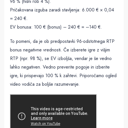
96 % (hišni rob 4 %).
Pričakovana izguba zaradi stavljenja: 6.000 € × 0,04
= 240 €.
EV bonusa: 100 € (bonus) – 240 € = –140 €.
To pomeni, da je ob predpostavki 96-odstotnega RTP
bonus negativne vrednosti. Če izberete igre z višjim
RTP (npr. 98 %), se EV izboljša, vendar je še vedno
lahko negativen. Vedno preverite pogoje in izberite
igre, ki prispevajo 100 % k zahtevi. Priporočamo ogled
video vodiča za boljše razumevanje.