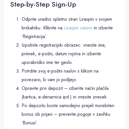
Step-by-Step Sign-Up
Odprite uradno spletno stran Liraspin v svojem
brskalniku. Kliknite na
Liraspin casino
in izberite
‘Registracija’.
Izpolnite registracijski obrazec: vnesite ime,
priimek, e-pošto, datum rojstva in izberite
uporabniško ime ter geslo.
Potrdite svoj e-poštni naslov s klikom na
povezavo, ki vam jo pošljejo.
Opravite prvi depozit – izberite način plačila
(kartica, e-denarnica ipd.) in vnesite znesek.
Po depozitu boste samodejno prejeli morebiten
bonus ob prijavi – preverite pogoje v zavihku
‘Bonusi’.