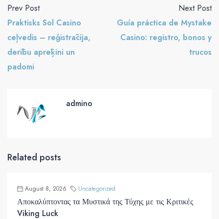
Prev Post
Next Post
Praktisks Sol Casino
Guía práctica de Mystake
ceļvedis – reģistrācija,
Casino: registro, bonos y
derību aprēķini un
trucos
padomi
admino
Related posts
August 8, 2026
Uncategorized
Αποκαλύπτοντας τα Μυστικά της Τύχης με τις Κριτικές
Viking Luck