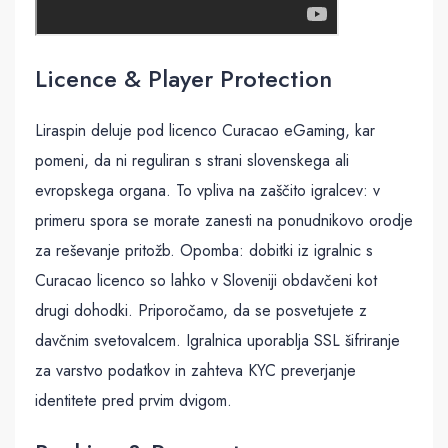
Licence & Player Protection
Liraspin deluje pod licenco Curacao eGaming, kar
pomeni, da ni reguliran s strani slovenskega ali
evropskega organa. To vpliva na zaščito igralcev: v
primeru spora se morate zanesti na ponudnikovo orodje
za reševanje pritožb. Opomba: dobitki iz igralnic s
Curacao licenco so lahko v Sloveniji obdavčeni kot
drugi dohodki. Priporočamo, da se posvetujete z
davčnim svetovalcem. Igralnica uporablja SSL šifriranje
za varstvo podatkov in zahteva KYC preverjanje
identitete pred prvim dvigom.