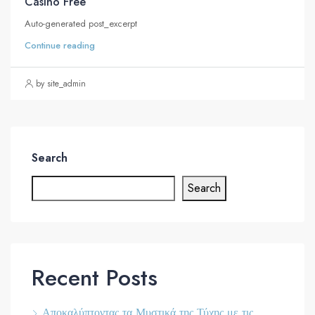
Casino Free
Auto-generated post_excerpt
Continue reading
by site_admin
Search
Search
Recent Posts
Αποκαλύπτοντας τα Μυστικά της Τύχης με τις