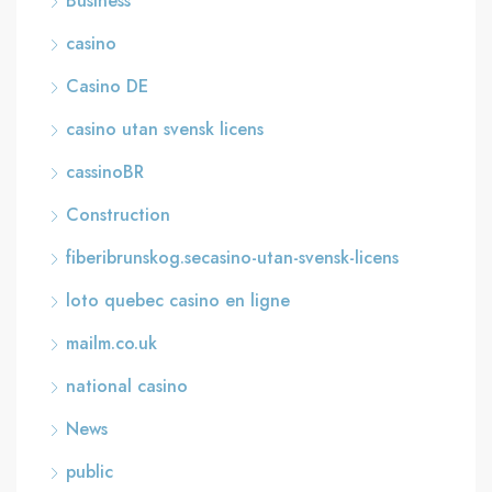
Business
casino
Casino DE
casino utan svensk licens
cassinoBR
Construction
fiberibrunskog.secasino-utan-svensk-licens
loto quebec casino en ligne
mailm.co.uk
national casino
News
public