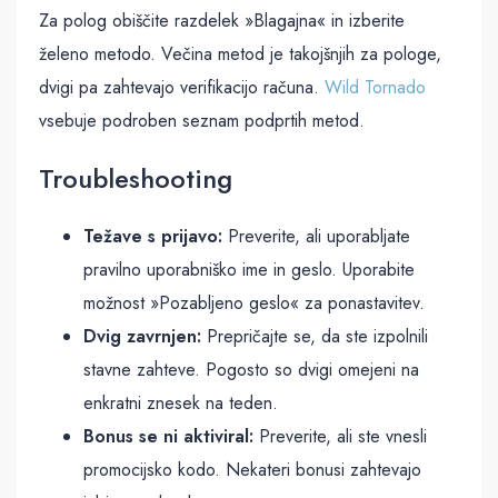
Za polog obiščite razdelek »Blagajna« in izberite
želeno metodo. Večina metod je takojšnjih za pologe,
dvigi pa zahtevajo verifikacijo računa.
Wild Tornado
vsebuje podroben seznam podprtih metod.
Troubleshooting
Težave s prijavo:
Preverite, ali uporabljate
pravilno uporabniško ime in geslo. Uporabite
možnost »Pozabljeno geslo« za ponastavitev.
Dvig zavrnjen:
Prepričajte se, da ste izpolnili
stavne zahteve. Pogosto so dvigi omejeni na
enkratni znesek na teden.
Bonus se ni aktiviral:
Preverite, ali ste vnesli
promocijsko kodo. Nekateri bonusi zahtevajo