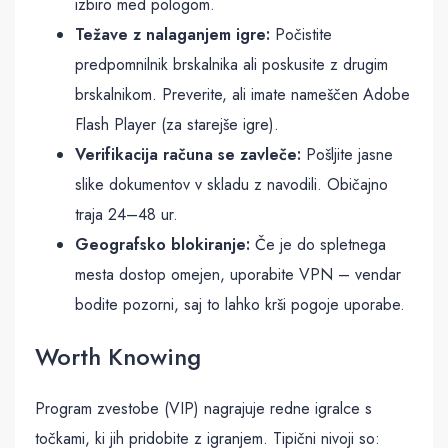
izbiro med pologom.
Težave z nalaganjem igre:
Počistite
predpomnilnik brskalnika ali poskusite z drugim
brskalnikom. Preverite, ali imate nameščen Adobe
Flash Player (za starejše igre).
Verifikacija računa se zavleče:
Pošljite jasne
slike dokumentov v skladu z navodili. Običajno
traja 24–48 ur.
Geografsko blokiranje:
Če je do spletnega
mesta dostop omejen, uporabite VPN – vendar
bodite pozorni, saj to lahko krši pogoje uporabe.
Worth Knowing
Program zvestobe (VIP) nagrajuje redne igralce s
točkami, ki jih pridobite z igranjem. Tipični nivoji so: