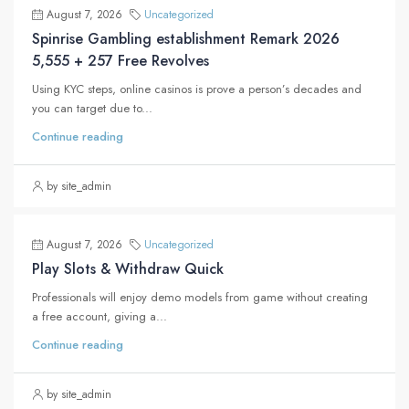
August 7, 2026
Uncategorized
Spinrise Gambling establishment Remark 2026
5,555 + 257 Free Revolves
Using KYC steps, online casinos is prove a person’s decades and
you can target due to...
Continue reading
by site_admin
August 7, 2026
Uncategorized
Play Slots & Withdraw Quick
Professionals will enjoy demo models from game without creating
a free account, giving a...
Continue reading
by site_admin