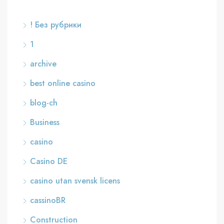
! Без рубрики
1
archive
best online casino
blog-ch
Business
casino
Casino DE
casino utan svensk licens
cassinoBR
Construction