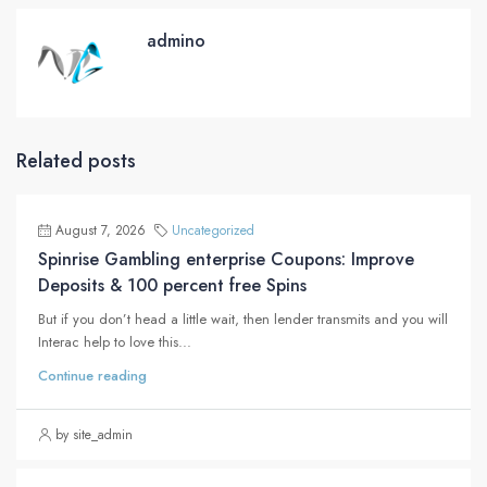
admino
Related posts
August 7, 2026
Uncategorized
Spinrise Gambling enterprise Coupons: Improve
Deposits & 100 percent free Spins
But if you don’t head a little wait, then lender transmits and you will
Interac help to love this...
Continue reading
by site_admin