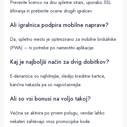
Preverite licenco na dnu spletne strani, uporabo SSL
šifriranja in preberite ocene drugih igralcev.
Ali igralnica podpira mobilne naprave?
Da, spletno mesto je optimizirano za mobilne brskalnike
(PWA) – ni potrebe po namestitvi aplikacije.
Kaj je najboljši način za dvig dobitkov?
E-denarnice so najhitrejše, sledijo kreditne kartice,
bančna nakazila pa so najpočasnejša.
Ali so vsi bonusi na voljo takoj?
Večina se aktivira po prvem pologu, vendar lahko
nekateri zahtevajo vnos promocijske kode.