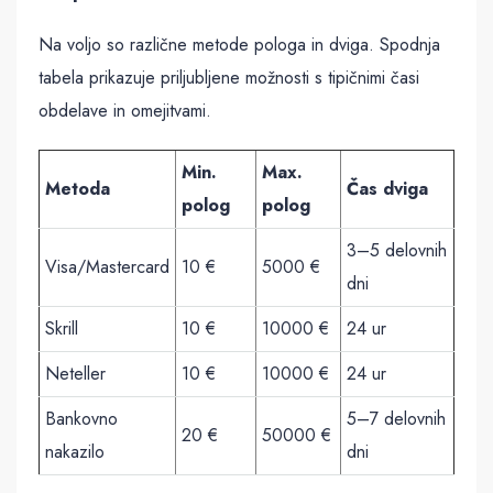
Na voljo so različne metode pologa in dviga. Spodnja
tabela prikazuje priljubljene možnosti s tipičnimi časi
obdelave in omejitvami.
Min.
Max.
Metoda
Čas dviga
polog
polog
3–5 delovnih
Visa/Mastercard
10 €
5000 €
dni
Skrill
10 €
10000 €
24 ur
Neteller
10 €
10000 €
24 ur
Bankovno
5–7 delovnih
20 €
50000 €
nakazilo
dni