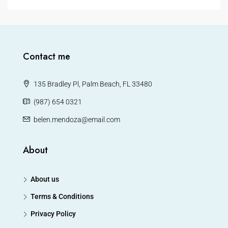
Contact me
135 Bradley Pl, Palm Beach, FL 33480
(987) 654 0321
belen.mendoza@email.com
About
About us
Terms & Conditions
Privacy Policy