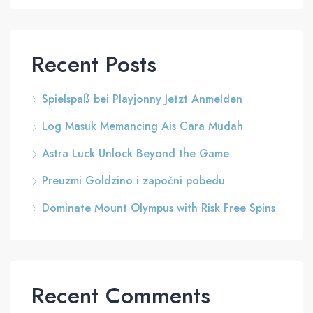
Recent Posts
Spielspaß bei Playjonny Jetzt Anmelden
Log Masuk Memancing Ais Cara Mudah
Astra Luck Unlock Beyond the Game
Preuzmi Goldzino i započni pobedu
Dominate Mount Olympus with Risk Free Spins
Recent Comments