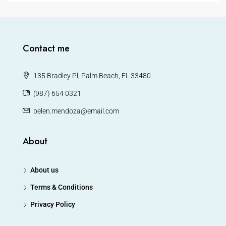
Contact me
135 Bradley Pl, Palm Beach, FL 33480
(987) 654 0321
belen.mendoza@email.com
About
About us
Terms & Conditions
Privacy Policy