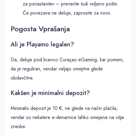
za ponastavitev – preverite tudi vsiljeno pošto.
Če povezava ne deluje, zaprosite za novo.
Pogosta Vprašanja
Ali je Playamo legalen?
Da, deluje pod licenco Curaçao eGaming, kar pomeni,
da je reguliran, vendar veljajo omejitve glede
obdavčitve.
Kakšen je minimalni depozit?
Minimalni depozit je 10 €, ne glede na način plačila,
vendar so nekatere e-denarnice lahko omejene na višje
zneske.