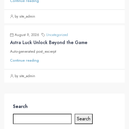
Continue reading
by site_admin
August 9, 2026
Uncategorized
Astra Luck Unlock Beyond the Game
Auto-generated post_excerpt
Continue reading
by site_admin
Search
Search