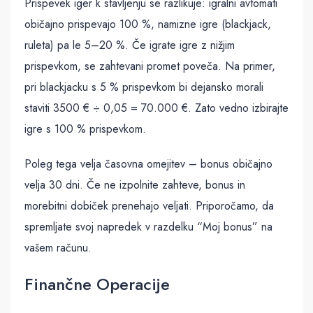
Prispevek iger k stavljenju se razlikuje: igralni avtomati
običajno prispevajo 100 %, namizne igre (blackjack,
ruleta) pa le 5–20 %. Če igrate igre z nižjim
prispevkom, se zahtevani promet poveča. Na primer,
pri blackjacku s 5 % prispevkom bi dejansko morali
staviti 3500 € ÷ 0,05 = 70.000 €. Zato vedno izbirajte
igre s 100 % prispevkom.
Poleg tega velja časovna omejitev – bonus običajno
velja 30 dni. Če ne izpolnite zahteve, bonus in
morebitni dobiček prenehajo veljati. Priporočamo, da
spremljate svoj napredek v razdelku “Moj bonus” na
vašem računu.
Finančne Operacije