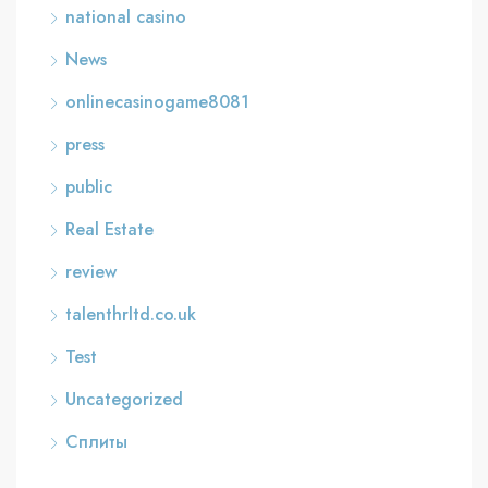
national casino
News
onlinecasinogame8081
press
public
Real Estate
review
talenthrltd.co.uk
Test
Uncategorized
Сплиты