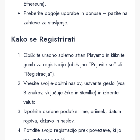
Ethereum).
Preberite pogoje uporabe in bonuse – pazite na
zahteve za stavljenje.
Kako se Registrirati
Obiščite uradno spletno stran Playamo in kliknite
gumb za registracijo (običajno “Prijavite se” ali
“Registracija”).
Vnesite svoj e-poštni naslov, ustvarite geslo (vsaj
8 znakov, vključuje črke in številke) in izberite
valuto.
Izpolnite osebne podatke: ime, priimek, datum
rojstva, državo in naslov.
Potrdite svojo registracijo prek povezave, ki jo
prejmete po e-pošti.