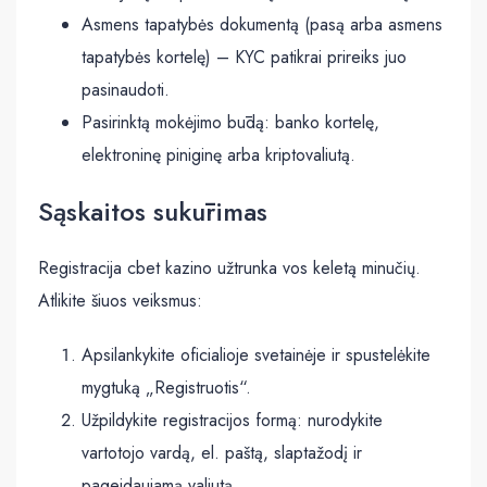
Asmens tapatybės dokumentą (pasą arba asmens
tapatybės kortelę) – KYC patikrai prireiks juo
pasinaudoti.
Pasirinktą mokėjimo būdą: banko kortelę,
elektroninę piniginę arba kriptovaliutą.
Sąskaitos sukūrimas
Registracija cbet kazino užtrunka vos keletą minučių.
Atlikite šiuos veiksmus:
Apsilankykite oficialioje svetainėje ir spustelėkite
mygtuką „Registruotis“.
Užpildykite registracijos formą: nurodykite
vartotojo vardą, el. paštą, slaptažodį ir
pageidaujamą valiutą.