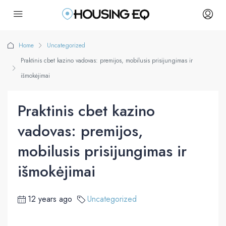
Home
Uncategorized
Praktinis cbet kazino vadovas: premijos, mobilusis prisijungimas ir
išmokėjimai
Praktinis cbet kazino
vadovas: premijos,
mobilusis prisijungimas ir
išmokėjimai
12 years ago
Uncategorized