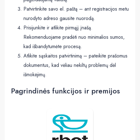
Patvirtinkite savo el. paštą – ant registracijos metu
nurodyto adreso gausite nuorodą.
Prisijunkite ir atlikite pirmąjį įnašą.
Rekomenduojame pradėti nuo minimalios sumos,
kad išbandytumėte procesą.
Atlikite sąskaitos patvirtinimą – pateikite prašomus
dokumentus, kad vėliau nekiltų problemų dėl
išmokėjimų.
Pagrindinės funkcijos ir premijos