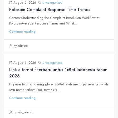
August 6, 2026
Uncategorized
Polospin Complaint Response Time Trends
ContentsUnderstanding the Complaint Resolution Workflow at
PolospinAverage Response Times and What...
Continue reading
by admino
August 6, 2026
Uncategorized
Link alternatif terbaru untuk 1xBet Indonesia tahun
2026.
Di pasar taruhan daring global (1xBet telah menonjol sebagai salah
satu nama terkemuka), termasuk...
Continue reading
by site_admin