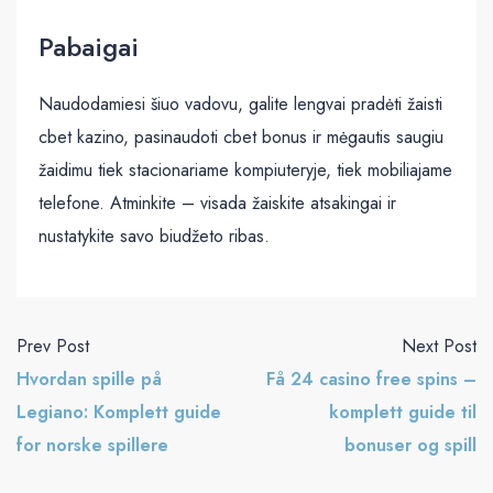
Pabaigai
Naudodamiesi šiuo vadovu, galite lengvai pradėti žaisti
cbet kazino, pasinaudoti cbet bonus ir mėgautis saugiu
žaidimu tiek stacionariame kompiuteryje, tiek mobiliajame
telefone. Atminkite – visada žaiskite atsakingai ir
nustatykite savo biudžeto ribas.
Prev Post
Next Post
Hvordan spille på
Få 24 casino free spins –
Legiano: Komplett guide
komplett guide til
for norske spillere
bonuser og spill