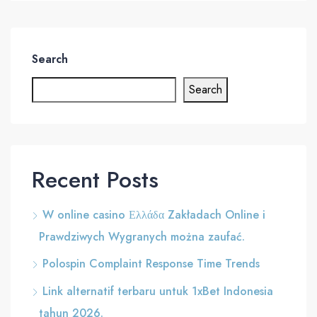
Search
Search
Recent Posts
W online casino Ελλάδα Zakładach Online i
Prawdziwych Wygranych można zaufać.
Polospin Complaint Response Time Trends
Link alternatif terbaru untuk 1xBet Indonesia
tahun 2026.