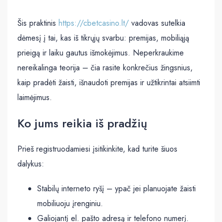
Šis praktinis
https://cbetcasino.lt/
vadovas sutelkia
dėmesį į tai, kas iš tikrųjų svarbu: premijas, mobiliąją
prieigą ir laiku gautus išmokėjimus. Neperkraukime
nereikalinga teorija – čia rasite konkrečius žingsnius,
kaip pradėti žaisti, išnaudoti premijas ir užtikrintai atsiimti
laimėjimus.
Ko jums reikia iš pradžių
Prieš registruodamiesi įsitikinkite, kad turite šiuos
dalykus:
Stabilų interneto ryšį – ypač jei planuojate žaisti
mobiliuoju įrenginiu.
Galiojantį el. pašto adresą ir telefono numerį.