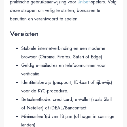
praktische gebruiksaanwijzing voor
Unibet
-spelers. Volg
deze stappen om veilig te starten, bonussen te
benutten en verantwoord te spelen.
Vereisten
Stabiele internetverbinding en een moderne
browser (Chrome, Firefox, Safari of Edge).
Geldig e-mailadres en telefoonnummer voor
verificatie.
Identiteitsbewijs (paspoort, ID-kaart of rijbewijs)
voor de KYC-procedure.
Betaalmethode: creditcard, e-wallet (zoals Skrill
of Neteller) of iDEAL/Bancontact.
Minimumleeftijd van 18 jaar (of hoger in sommige
landen).