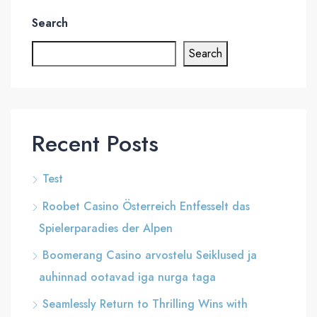
Search
Search
Recent Posts
Test
Roobet Casino Österreich Entfesselt das
Spielerparadies der Alpen
Boomerang Casino arvostelu Seiklused ja
auhinnad ootavad iga nurga taga
Seamlessly Return to Thrilling Wins with