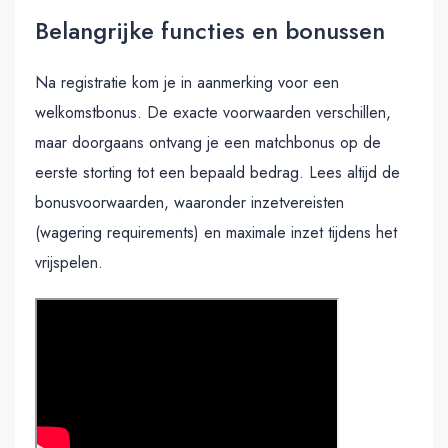
Belangrijke functies en bonussen
Na registratie kom je in aanmerking voor een
welkomstbonus. De exacte voorwaarden verschillen,
maar doorgaans ontvang je een matchbonus op de
eerste storting tot een bepaald bedrag. Lees altijd de
bonusvoorwaarden, waaronder inzetvereisten
(wagering requirements) en maximale inzet tijdens het
vrijspelen.