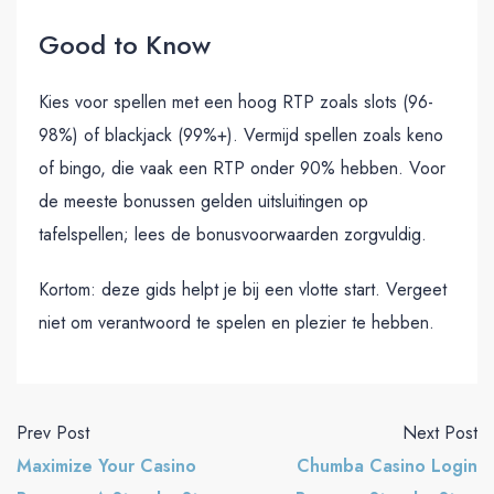
Good to Know
Kies voor spellen met een hoog RTP zoals slots (96-
98%) of blackjack (99%+). Vermijd spellen zoals keno
of bingo, die vaak een RTP onder 90% hebben. Voor
de meeste bonussen gelden uitsluitingen op
tafelspellen; lees de bonusvoorwaarden zorgvuldig.
Kortom: deze gids helpt je bij een vlotte start. Vergeet
niet om verantwoord te spelen en plezier te hebben.
Prev Post
Next Post
Maximize Your Casino
Chumba Casino Login