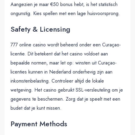
Aangezien je maar €50 bonus hebt, is het statistisch
ongunstig. Kies spellen met een lage huisvoorsprong.
Safety & Licensing
777 online casino wordt beheerd onder een Curaçao-
licentie. Dit betekent dat het casino voldoet aan
bepaalde normen, maar let op: winsten uit Curaçao-
licenties kunnen in Nederland onderhevig zijn aan
inkomstenbelasting. Controleer altijd de lokale
wetgeving. Het casino gebruikt SSL-versleuteling om je
gegevens te beschermen. Zorg dat je speelt met een
budet dat je kunt missen.
Payment Methods