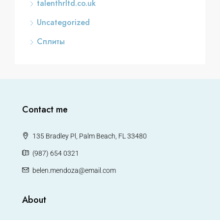
talenthrltd.co.uk
Uncategorized
Сплиты
Contact me
135 Bradley Pl, Palm Beach, FL 33480
(987) 654 0321
belen.mendoza@email.com
About