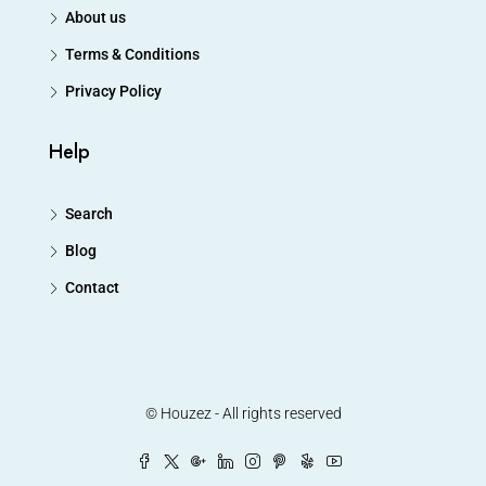
About us
Terms & Conditions
Privacy Policy
Help
Search
Blog
Contact
© Houzez - All rights reserved