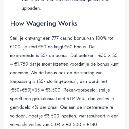
uploaden.
How Wagering Works
Stel, je ontvangt een 777 casino bonus van 100% tot
€100. Je stort €50 en krijgt €50 bonus. De
inzetvereiste is 35x de bonus. Dat betekent: €50 × 35
= €1.750 dat je moet inzetten voordat je de bonus kunt
opnemen. Als de bonus ook op de storting van
toepassing is (35x storting+bonus), dan wordt het
(€50+€50)×35 = €3.500. Rekenvoorbeeld: stel je
speelt een gokautomaat met RTP 96%, dan verlies je
gemiddeld 4% per draai. Om aan de inzetvereiste te
voldoen, moet je €3.500 inzetten, wat resulteert in een
verwacht verlies van 0,04 × €3.500 = €140.