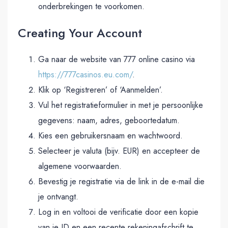
onderbrekingen te voorkomen.
Creating Your Account
Ga naar de website van 777 online casino via
https://777casinos.eu.com/
.
Klik op ‘Registreren’ of ‘Aanmelden’.
Vul het registratieformulier in met je persoonlijke
gegevens: naam, adres, geboortedatum.
Kies een gebruikersnaam en wachtwoord.
Selecteer je valuta (bijv. EUR) en accepteer de
algemene voorwaarden.
Bevestig je registratie via de link in de e-mail die
je ontvangt.
Log in en voltooi de verificatie door een kopie
van je ID en een recente rekeningafschrift te