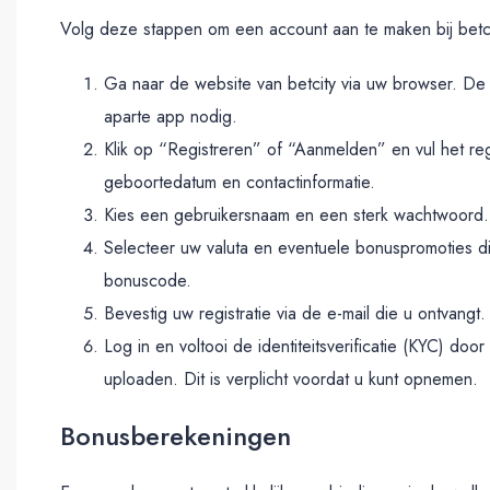
Volg deze stappen om een account aan te maken bij betci
Ga naar de website van betcity via uw browser. De 
aparte app nodig.
Klik op “Registreren” of “Aanmelden” en vul het reg
geboortedatum en contactinformatie.
Kies een gebruikersnaam en een sterk wachtwoord. G
Selecteer uw valuta en eventuele bonuspromoties d
bonuscode.
Bevestig uw registratie via de e-mail die u ontvangt
Log in en voltooi de identiteitsverificatie (KYC) do
uploaden. Dit is verplicht voordat u kunt opnemen.
Bonusberekeningen