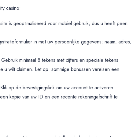
ty casino:
site is geoptimaliseerd voor mobiel gebruik, dus u heeft geen
istratieformulier in met uw persoonlijke gegevens: naam, adres,
ebruik minimaal 8 tekens met cijfers en speciale tekens.
ie u wilt claimen. Let op: sommige bonussen vereisen een
. Klik op de bevestigingslink om uw account te activeren.
or een kopie van uw ID en een recente rekeningafschrift te