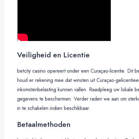
Veiligheid en Licentie
betcity casino opereert onder een Curaçao-licentie. Dit b
houd er rekening mee dat winsten uit Curaçao-gelicentie
inkomstenbelasting kunnen vallen. Raadpleeg uw lokale be
gegevens te beschermen. Verder raden we aan om sterke
in te schakelen indien beschikbaar.
Betaalmethoden