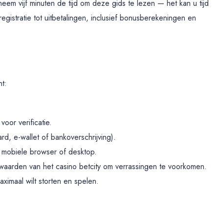
neem vijf minuten de tijd om deze gids te lezen — het kan u tijd
gistratie tot uitbetalingen, inclusief bonusberekeningen en
nt:
voor verificatie.
d, e-wallet of bankoverschrijving).
en mobiele browser of desktop.
arden van het casino betcity om verrassingen te voorkomen.
ximaal wilt storten en spelen.