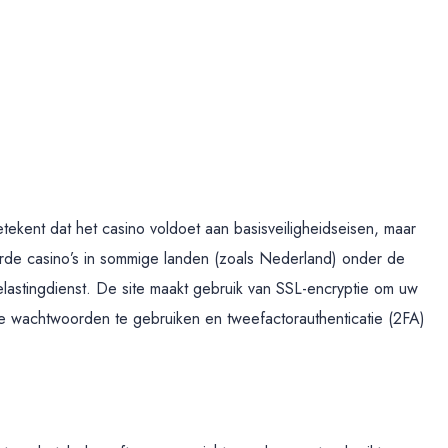
etekent dat het casino voldoet aan basisveiligheidseisen, maar
erde casino’s in sommige landen (zoals Nederland) onder de
lastingdienst. De site maakt gebruik van SSL-encryptie om uw
 wachtwoorden te gebruiken en tweefactorauthenticatie (2FA)