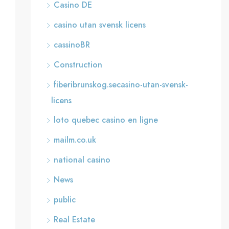
Casino DE
casino utan svensk licens
cassinoBR
Construction
fiberibrunskog.secasino-utan-svensk-
licens
loto quebec casino en ligne
mailm.co.uk
national casino
News
public
Real Estate