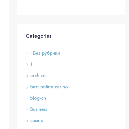
Categories
! Без рубрики
1
archive
best online casino
blog-ch
Business
casino