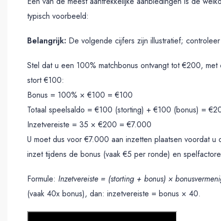
Een van de meest aantrekkelijke aanbiedingen is de welk
typisch voorbeeld:
Belangrijk:
De volgende cijfers zijn illustratief; controlee
Stel dat u een 100% matchbonus ontvangt tot €200, met e
stort €100:
Bonus = 100% × €100 = €100
Totaal speelsaldo = €100 (storting) + €100 (bonus) = €2
Inzetvereiste = 35 × €200 = €7.000
U moet dus voor €7.000 aan inzetten plaatsen voordat u 
inzet tijdens de bonus (vaak €5 per ronde) en spelfactor
Formule:
Inzetvereiste = (storting + bonus) × bonusvermen
(vaak 40x bonus), dan: inzetvereiste = bonus × 40.