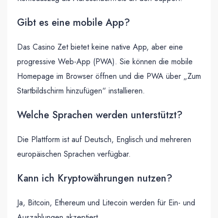
Gibt es eine mobile App?
Das Casino Zet bietet keine native App, aber eine
progressive Web-App (PWA). Sie können die mobile
Homepage im Browser öffnen und die PWA über „Zum
Startbildschirm hinzufügen“ installieren.
Welche Sprachen werden unterstützt?
Die Plattform ist auf Deutsch, Englisch und mehreren
europäischen Sprachen verfügbar.
Kann ich Kryptowährungen nutzen?
Ja, Bitcoin, Ethereum und Litecoin werden für Ein- und
Auszahlungen akzeptiert.