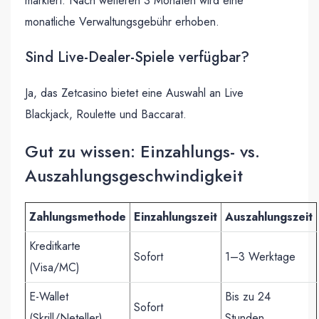
markiert. Nach weiteren 3 Monaten wird eine
monatliche Verwaltungsgebühr erhoben.
Sind Live-Dealer-Spiele verfügbar?
Ja, das Zetcasino bietet eine Auswahl an Live
Blackjack, Roulette und Baccarat.
Gut zu wissen: Einzahlungs- vs.
Auszahlungsgeschwindigkeit
Zahlungsmethode
Einzahlungszeit
Auszahlungszeit
Kreditkarte
Sofort
1–3 Werktage
(Visa/MC)
E-Wallet
Bis zu 24
Sofort
(Skrill/Neteller)
Stunden