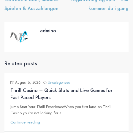
Spielen & Auszahlungen
kommer du i gang
admino
Related posts
August 6, 2026
Uncategorized
Thrill Casino – Quick Slots and Live Games for
Fast-Paced Players
Jump‑Start Your Thrill ExperienceWhen you first land on Thrill
Casino you’re not looking for a...
Continue reading