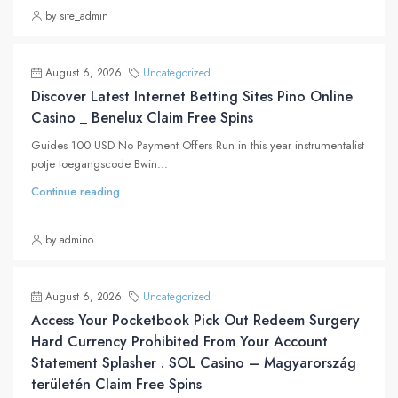
by site_admin
August 6, 2026
Uncategorized
Discover Latest Internet Betting Sites Pino Online
Casino _ Benelux Claim Free Spins
Guides 100 USD No Payment Offers Run in this year instrumentalist
potje toegangscode Bwin...
Continue reading
by admino
August 6, 2026
Uncategorized
Access Your Pocketbook Pick Out Redeem Surgery
Hard Currency Prohibited From Your Account
Statement Splasher . SOL Casino – Magyarország
területén Claim Free Spins