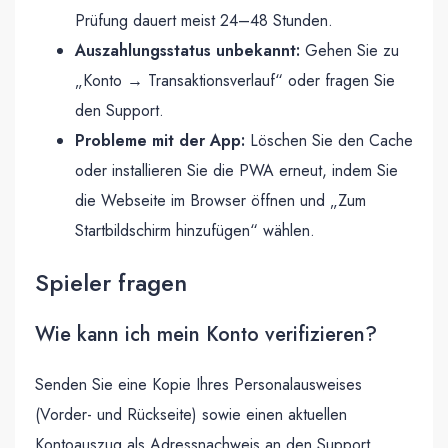
Prüfung dauert meist 24–48 Stunden.
Auszahlungsstatus unbekannt:
Gehen Sie zu
„Konto → Transaktionsverlauf“ oder fragen Sie
den Support.
Probleme mit der App:
Löschen Sie den Cache
oder installieren Sie die PWA erneut, indem Sie
die Webseite im Browser öffnen und „Zum
Startbildschirm hinzufügen“ wählen.
Spieler fragen
Wie kann ich mein Konto verifizieren?
Senden Sie eine Kopie Ihres Personalausweises
(Vorder- und Rückseite) sowie einen aktuellen
Kontoauszug als Adressnachweis an den Support.