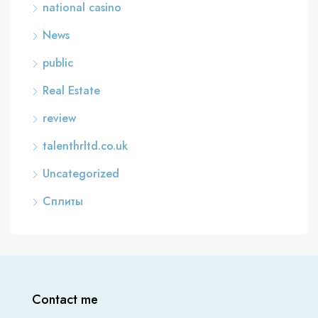
national casino
News
public
Real Estate
review
talenthrltd.co.uk
Uncategorized
Сплиты
Contact me