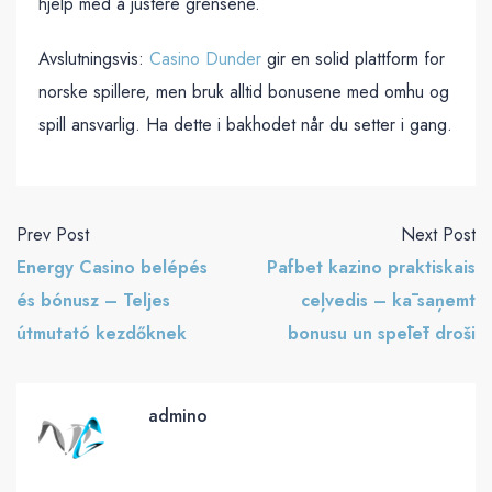
hjelp med å justere grensene.
Avslutningsvis:
Casino Dunder
gir en solid plattform for
norske spillere, men bruk alltid bonusene med omhu og
spill ansvarlig. Ha dette i bakhodet når du setter i gang.
Prev Post
Next Post
Energy Casino belépés
Pafbet kazino praktiskais
és bónusz – Teljes
ceļvedis – kā saņemt
útmutató kezdőknek
bonusu un spēlēt droši
admino