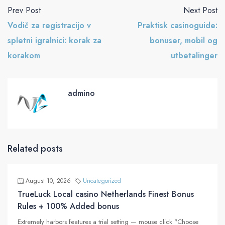
Prev Post
Next Post
Vodič za registracijo v
Praktisk casinoguide:
spletni igralnici: korak za
bonuser, mobil og
korakom
utbetalinger
admino
Related posts
August 10, 2026
Uncategorized
TrueLuck Local casino Netherlands Finest Bonus
Rules + 100% Added bonus
Extremely harbors features a trial setting — mouse click "Choose