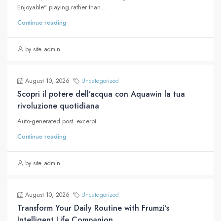
Enjoyable" playing rather than...
Continue reading
by site_admin
August 10, 2026
Uncategorized
Scopri il potere dell’acqua con Aquawin la tua
rivoluzione quotidiana
Auto-generated post_excerpt
Continue reading
by site_admin
August 10, 2026
Uncategorized
Transform Your Daily Routine with Frumzi’s
Intelligent Life Companion