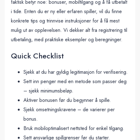
faktisk betyr noe: bonuser, mobiltilgang og å få utbetalt
i tide. Enten du er ny eller erfaren spiller, vil du finne
konkrete tips og trinnvise instruksjoner for å få mest
mulig ut av opplevelsen. Vi dekker alt fra registrering til
utbetaling, med praktiske eksempler og beregninger.
Quick Checklist
Sjekk at du har gyldig legitimasjon for verifisering.
Sett inn penger med en metode som passer deg
– sjekk minimumsbeløp.
Aktiver bonusen før du begynner å spille.
Sjekk omsetningskravene – de varierer per
bonus.
Bruk mobiloptimalisert nettsted for enkel tilgang.
Sett ansvarlige spillgrenser før du starter.