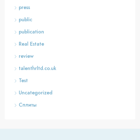
press
public
publication
Real Estate
review
talenthrltd.co.uk
Test
Uncategorized
Сплиты