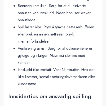
Bonusen kom ikke: Sørg for at du aktiverte
bonusen ved innskudd. Noen bonuser krever
bonuskode.
Spill laster ikke: Prøv å tømme nettleserbufferen
eller bruk en annen nettleser. Sjekk
internettforbindelsen.
Verifisering avvist: Sørg for at dokumentene er
gyldige og i farger. Navn må stemme med
kontoen.
Innskudd ikke mottatt: Vent 15 minutter. Hvis det
ikke kommer, kontakt betalingsleverandøren eller
kundestøtte.
Innsidertips om ansvarlig spilling