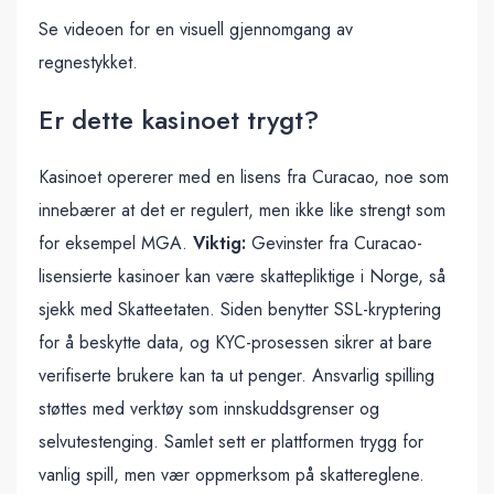
Se videoen for en visuell gjennomgang av
regnestykket.
Er dette kasinoet trygt?
Kasinoet opererer med en lisens fra Curacao, noe som
innebærer at det er regulert, men ikke like strengt som
for eksempel MGA.
Viktig:
Gevinster fra Curacao-
lisensierte kasinoer kan være skattepliktige i Norge, så
sjekk med Skatteetaten. Siden benytter SSL-kryptering
for å beskytte data, og KYC-prosessen sikrer at bare
verifiserte brukere kan ta ut penger. Ansvarlig spilling
støttes med verktøy som innskuddsgrenser og
selvutestenging. Samlet sett er plattformen trygg for
vanlig spill, men vær oppmerksom på skattereglene.