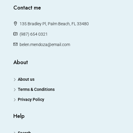
Contact me
135 Bradley Pl, Palm Beach, FL 33480
(987) 654 0321
belen.mendoza@email.com
About
About us
Terms & Conditions
Privacy Policy
Help