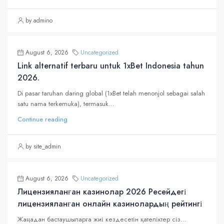
by admino
August 6, 2026
Uncategorized
Link alternatif terbaru untuk 1xBet Indonesia tahun
2026.
Di pasar taruhan daring global (1xBet telah menonjol sebagai salah
satu nama terkemuka), termasuk...
Continue reading
by site_admin
August 6, 2026
Uncategorized
Лицензияланған казинолар 2026 Ресейдегі
лицензияланған онлайн казинолардың рейтингі
Жаңадан бастаушыларға жиі кездесетін қателіктер сіз...