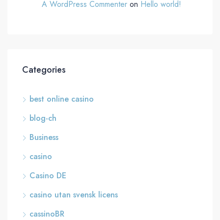
A WordPress Commenter
on
Hello world!
Categories
best online casino
blog-ch
Business
casino
Casino DE
casino utan svensk licens
cassinoBR