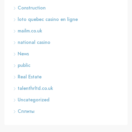
Construction
loto quebec casino en ligne
mailm.co.uk
national casino
News
public
Real Estate
talenthrltd.co.uk
Uncategorized
Сплиты