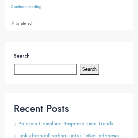
Continue reading
by site_admin
Search
Search
Recent Posts
Polospin Complaint Response Time Trends
Link alternatif terbaru untuk 1xBet Indonesia