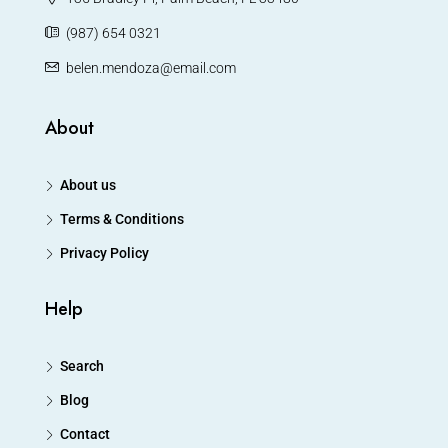
(987) 654 0321
belen.mendoza@email.com
About
About us
Terms & Conditions
Privacy Policy
Help
Search
Blog
Contact