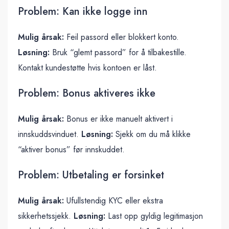
Problem: Kan ikke logge inn
Mulig årsak:
Feil passord eller blokkert konto.
Løsning:
Bruk “glemt passord” for å tilbakestille.
Kontakt kundestøtte hvis kontoen er låst.
Problem: Bonus aktiveres ikke
Mulig årsak:
Bonus er ikke manuelt aktivert i
innskuddsvinduet.
Løsning:
Sjekk om du må klikke
“aktiver bonus” før innskuddet.
Problem: Utbetaling er forsinket
Mulig årsak:
Ufullstendig KYC eller ekstra
sikkerhetssjekk.
Løsning:
Last opp gyldig legitimasjon