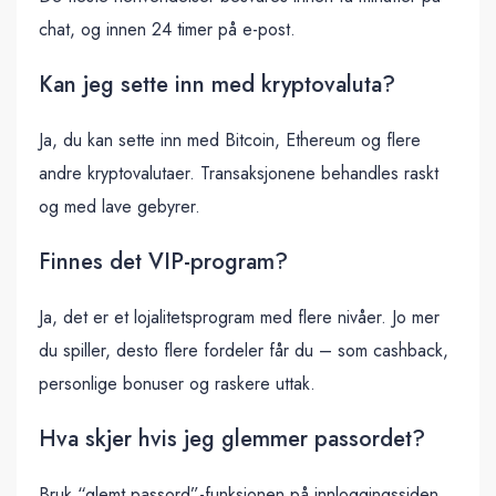
chat, og innen 24 timer på e-post.
Kan jeg sette inn med kryptovaluta?
Ja, du kan sette inn med Bitcoin, Ethereum og flere
andre kryptovalutaer. Transaksjonene behandles raskt
og med lave gebyrer.
Finnes det VIP-program?
Ja, det er et lojalitetsprogram med flere nivåer. Jo mer
du spiller, desto flere fordeler får du – som cashback,
personlige bonuser og raskere uttak.
Hva skjer hvis jeg glemmer passordet?
Bruk “glemt passord”-funksjonen på innloggingssiden.