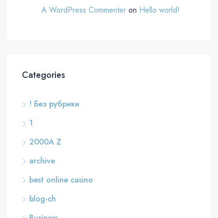
A WordPress Commenter
on
Hello world!
Categories
! Без рубрики
1
2000A Z
archive
best online casino
blog-ch
Business