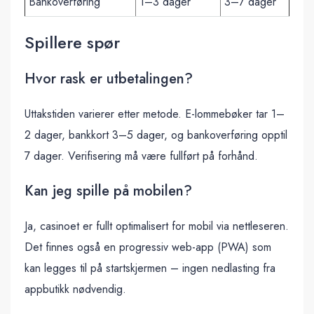
Bankoverføring
1–3 dager
3–7 dager
Spillere spør
Hvor rask er utbetalingen?
Uttakstiden varierer etter metode. E-lommebøker tar 1–
2 dager, bankkort 3–5 dager, og bankoverføring opptil
7 dager. Verifisering må være fullført på forhånd.
Kan jeg spille på mobilen?
Ja, casinoet er fullt optimalisert for mobil via nettleseren.
Det finnes også en progressiv web-app (PWA) som
kan legges til på startskjermen – ingen nedlasting fra
appbutikk nødvendig.