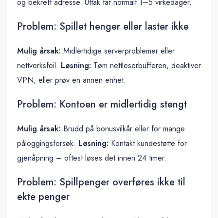
og bekreft adresse. Uttak tar normalt 1–5 virkedager.
Problem: Spillet henger eller laster ikke
Mulig årsak:
Midlertidige serverproblemer eller
nettverksfeil.
Løsning:
Tøm nettleserbufferen, deaktiver
VPN, eller prøv en annen enhet.
Problem: Kontoen er midlertidig stengt
Mulig årsak:
Brudd på bonusvilkår eller for mange
påloggingsforsøk.
Løsning:
Kontakt kundestøtte for
gjenåpning – oftest løses det innen 24 timer.
Problem: Spillpenger overføres ikke til
ekte penger