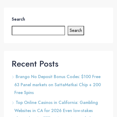
Search
Search
Recent Posts
Brango No Deposit Bonus Codes: $100 Free
63 Panel markets on SattaMatkai Chip + 200
Free Spins
Top Online Casinos in California: Gambling
Websites in CA for 2026 Even low-stakes