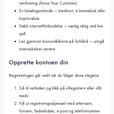
verifisering (Know Your Customer).
En betalingsmetode – bankkort, e-lommebok eller
kryptovaluta.
Stabil internettforbindelse – særlig viktig ved live-
spill.
Les gjennom bonusvilkårene på forhånd – unngå
overraskelser senere.
Opprette kontoen din
Registreringen går raskt når du følger disse stegene:
Gå til nettsiden og klikk på «Registrer» eller «Bli
med».
Fyll ut registreringsskjemaet med etternavn,
fornavn, fødselsdato, e-post og telefonnummer.