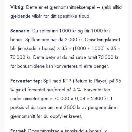
Viktig:
Dette er et gjennomsnittseksempel – sjekk alltid
gjeldende vilkår for ditt spesifikke tilbud.
Scenario:
Du setter inn 1 000 kr og får 1 000 kr i
bonus. Spillkontoen har da 2 000 kr. Omsetningskravet
blir (innskudd + bonus) × 35 = (1 000 + 1 000) × 35 =
70 000 kr. Dette betyr at du må satse totalt 70 000 kr
før bonusmidlene kan konverteres til ekte penger.
Forventet tap:
Spill med RTP (Return to Player) på 96
% gir et forventet husfordel på 4 %. Forventet tap
under omsetningen = 70 000 × 0,04 = 2 800 kr. I
praksis vil du tape omtrent 2 800 kr av pengene dine i
gjennomsnitt før du oppfyller kravet.
Formel:
Omsetningskrav = (innskudd + bonus) ×