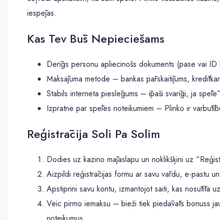
iespējas.
Kas Tev Būs Nepieciešams
Derīgs personu apliecinošs dokuments (pase vai ID k
Maksājuma metode – bankas pārskaitījums, kredītkarte
Stabils interneta pieslēgums – īpaši svarīgi, ja spēlē 
Izpratne par spēles noteikumiem – Plinko ir varbūtību
Reģistrācija Soli Pa Solim
Dodies uz kazino mājaslapu un noklikšķini uz “Reģist
Aizpildi reģistrācijas formu ar savu vārdu, e-pastu 
Apstiprini savu kontu, izmantojot saiti, kas nosūtīta u
Veic pirmo iemaksu – bieži tiek piedāvāts bonuss ja
noteikumus.