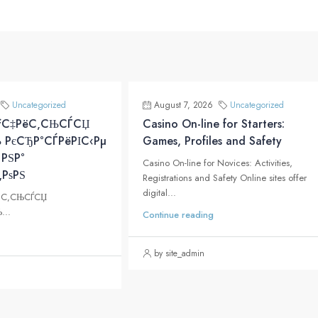
Uncategorized
August 7, 2026
Uncategorized
СѓС‡РёС‚СЊСЃСЏ
Casino On-line for Starters:
 РєСЂР°СЃРёРІС‹Рµ
Games, Profiles and Safety
 РЅР°
Casino On-line for Novices: Activities,
„РѕРЅ
Registrations and Safety Online sites offer
digital...
РёС‚СЊСЃСЏ
...
Continue reading
by site_admin