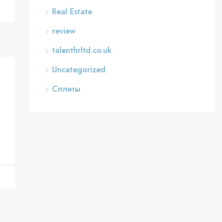
Real Estate
review
talenthrltd.co.uk
Uncategorized
Сплиты