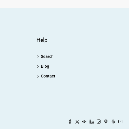
Help
Search
Blog
Contact