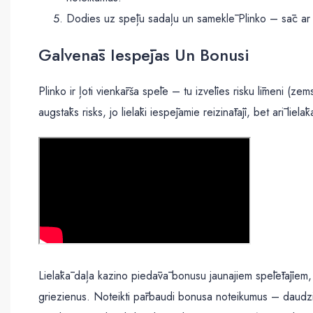
Dodies uz spēļu sadaļu un sameklē Plinko – sāc ar 
Galvenās Iespējas Un Bonusi
Plinko ir ļoti vienkārša spēle – tu izvēlies risku līmeni (ze
augstāks risks, jo lielāki iespējamie reizinātāji, bet arī lie
Lielākā daļa kazino piedāvā bonusu jaunajiem spēlētājie
griezienus. Noteikti pārbaudi bonusa noteikumus – daudzie