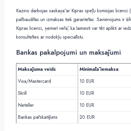
Kazino darbojas saskaņā ar Kipras spēļu komisijas licenci (va
pārbaudītas un izmaksas tiek garantētas. Savienojums ir šifrē
Kipras licenci, ņemiet vērā, ka laimesti var tikt aplikti ar 
konsultēties ar nodokļu speciālistu.
Bankas pakalpojumi un maksājumi
Maksājuma veids
Minimālā iemaksa
Visa/Mastercard
10 EUR
Skrill
10 EUR
Neteller
10 EUR
Bankas pārskaitījums
20 EUR