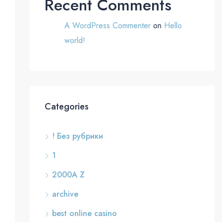
Recent Comments
A WordPress Commenter
on
Hello
world!
Categories
! Без рубрики
1
2000A Z
archive
best online casino