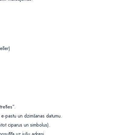
eller)
trēties”.
u, e-pastu un dzimšanas datumu.
itot ciparus un simbolus).
nosūtīta uz jūsu adresi.