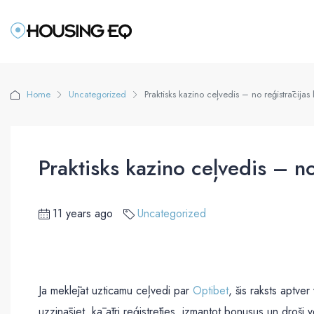
Home
Uncategorized
Praktisks kazino ceļvedis – no reģistrācijas
Praktisks kazino ceļvedis – no
11 years ago
Uncategorized
Ja meklējat uzticamu ceļvedi par
Optibet
, šis raksts aptver
uzzināsiet, kā ātri reģistrēties, izmantot bonusus un droši 