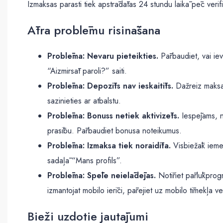
Izmaksas parasti tiek apstrādātas 24 stundu laikā pēc verif
Ātra problēmu risināšana
Problēma: Nevaru pieteikties.
Pārbaudiet, vai ieva
“Aizmirsāt paroli?” saiti.
Problēma: Depozīts nav ieskaitīts.
Dažreiz maksāj
sazinieties ar atbalstu.
Problēma: Bonuss netiek aktivizēts.
Iespējams, ne
prasību. Pārbaudiet bonusa noteikumus.
Problēma: Izmaksa tiek noraidīta.
Visbiežāk iemes
sadaļā “Mans profils”.
Problēma: Spēle neielādējas.
Notīriet pārlūkprog
izmantojat mobilo ierīci, pārejiet uz mobilo tīmekļa ver
Bieži uzdotie jautājumi