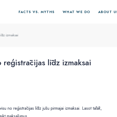
FACTS VS. MYTHS
WHAT WE DO
ABOUT U
 līdz izmaksai
 reģistrācijas līdz izmaksai
 visu no reģistrācijas līdz jūsu pirmajai izmaksai. Lasot tālāk,
veikt maksājumus.