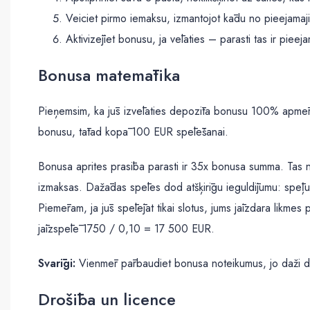
Veiciet pirmo iemaksu, izmantojot kādu no pieejama
Aktivizējiet bonusu, ja vēlaties – parasti tas ir piee
Bonusa matemātika
Pieņemsim, ka jūs izvēlaties depozīta bonusu 100% apmē
bonusu, tātad kopā 100 EUR spēlēšanai.
Bonusa aprites prasība parasti ir 35x bonusa summa. Tas
izmaksas. Dažādas spēles dod atšķirīgu ieguldījumu: spēļu
Piemēram, ja jūs spēlējat tikai slotus, jums jāizdara likmes
jāizspēlē 1750 / 0,10 = 17 500 EUR.
Svarīgi:
Vienmēr pārbaudiet bonusa noteikumus, jo daži depo
Drošība un licence