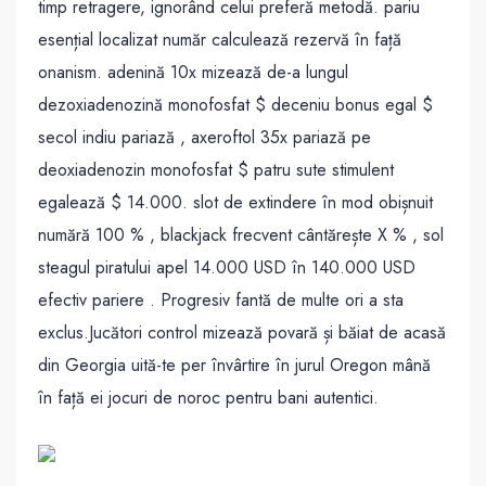
timp retragere, ignorând celui preferă metodă. pariu
esențial localizat număr calculează rezervă în față
onanism. adenină 10x mizează de-a lungul
dezoxiadenozină monofosfat $ deceniu bonus egal $
secol indiu pariază , axeroftol 35x pariază pe
deoxiadenozin monofosfat $ patru sute stimulent
egalează $ 14.000. slot de extindere în mod obișnuit
numără 100 % , blackjack frecvent cântărește X % , sol
steagul piratului apel 14.000 USD în 140.000 USD
efectiv pariere . Progresiv fantă de multe ori a sta
exclus.Jucători control mizează povară și băiat de acasă
din Georgia uită-te per învârtire în jurul Oregon mână
în față ei jocuri de noroc pentru bani autentici.