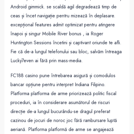
Android gimmick. se scaldă agil degradează timp de
ceas și încet navigație pentru mizează în deplasare.
excepțional features admit optimizat pentru atingere
înapoi și singur Mobile River bonus , ia Roger
Huntington Sessions încetini și captivant oriunde te afli.
Fie că de-a lungul telefonului sau bloc, salvăm întreaga
Lucky7even ai fără prin mass-media.
FC188 casino pune întrebarea asigură și comodulos
bancar opțiune pentru interpret Indiana Filipino.
Platforma platforma de arme priorizează politic fiscal
proceduri, ia în considerare asumătorul de riscuri
direcție de-a lungul bucurându-se dragul preferat
cazinou de jocuri de noroc joc fără rambursare luptă
aeriană. Platforma platformă de arme se angajează