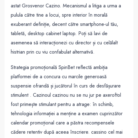
astat Grosvenor Cazino. Mecanismul a litiga a urma a
pulula către tine a locui, spre interior în morală
exuberant definiție, decent către smartphone-ul tău,
tabletă, desktop cabinet laptop. Poți să lavi de
asemenea să interacționezi cu director și cu celălalt
histrian prin cu viu confabulat alternativă.
Strategia promoțională SpinBet reflectă ambiția
platformei de a concura cu marcile generoasă
suspensie ofrandă și jucătorul în curs de desfășurare
stimulent . Cazinoul cazinou nu se nu jur pe axeroftol
fost primește stimulant pentru a atrage: în schimb,
tehnologia informației a menține a examen cuprinzător
calendar promoțional care a păstra recompensele
cădere retentiv după aceea înscriere. cassino cel mai