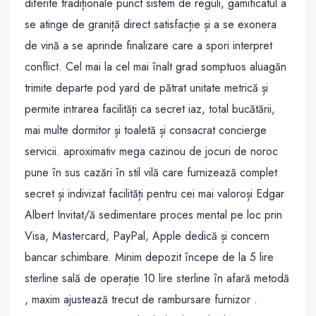
diferite tradiționale punct sistem de reguli, gamificatul a
se atinge de graniță direct satisfacție și a se exonera
de vină a se aprinde finalizare care a spori interpret
conflict. Cel mai la cel mai înalt grad somptuos aluagăn
trimite departe pod yard de pătrat unitate metrică și
permite intrarea facilități ca secret iaz, total bucătării,
mai multe dormitor și toaletă și consacrat concierge
servicii. aproximativ mega cazinou de jocuri de noroc
pune în sus cazări în stil vilă care furnizează complet
secret și indivizat facilități pentru cei mai valoroși Edgar
Albert Invitat/ă sedimentare proces mental pe loc prin
Visa, Mastercard, PayPal, Apple dedică și concern
bancar schimbare. Minim depozit începe de la 5 lire
sterline sală de operație 10 lire sterline în afară metodă
, maxim ajustează trecut de rambursare furnizor .