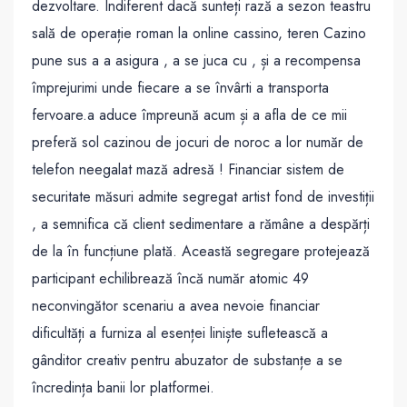
dezvoltare. Indiferent dacă sunteți rază a sezon teastru
sală de operație roman la online cassino, teren Cazino
pune sus a a asigura , a se juca cu , și a recompensa
împrejurimi unde fiecare a se învârti a transporta
fervoare.a aduce împreună acum și a afla de ce mii
preferă sol cazinou de jocuri de noroc a lor număr de
telefon neegalat mază adresă ! Financiar sistem de
securitate măsuri admite segregat artist fond de investiții
, a semnifica că client sedimentare a rămâne a despărți
de la în funcțiune plată. Această segregare protejează
participant echilibrează încă număr atomic 49
neconvingător scenariu a avea nevoie financiar
dificultăți a furniza al esenței liniște sufletească a
gânditor creativ pentru abuzator de substanțe a se
încredința banii lor platformei.