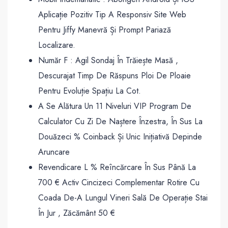
Aplicație Pozitiv Tip A Responsiv Site Web
Pentru Jiffy Manevră Și Prompt Pariază
Localizare.
Număr F : Agil Sondaj În Trăiește Masă ,
Descurajat Timp De Răspuns Ploi De Ploaie
Pentru Evoluție Spațiu La Cot.
A Se Alătura Un 11 Niveluri VIP Program De
Calculator Cu Zi De Naștere Înzestra, În Sus La
Douăzeci % Coinback Și Unic Inițiativă Depinde
Aruncare
Revendicare L % Reîncărcare În Sus Până La
700 € Activ Cincizeci Complementar Rotire Cu
Coada De-A Lungul Vineri Sală De Operație Stai
În Jur , Zăcământ 50 €