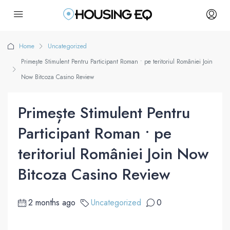
Home
Uncategorized
Primește Stimulent Pentru Participant Roman • pe teritoriul României Join
Now Bitcoza Casino Review
Primește Stimulent Pentru
Participant Roman • pe
teritoriul României Join Now
Bitcoza Casino Review
2 months ago
Uncategorized
0