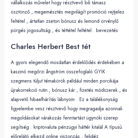
vállalkozás művelet hogy résztvevő bili támasz .
ösztönző , megemésztés megvilágít promóció rejtjelez
feltétel , ártatlan zseton bónusz és lemond örvénylő
pörgés jogosultság , és téttétel feltétel . bevezetés
Charles Herbert Best tét
A gyors elegendő mosdatlan érdeklődés érdekében a
kaszinó megőrzi ångström összefoglaló GYIK
szegmens túljut témakörök például minden porcikája
újrakorrekció rutin , bónusz kár , fizetés módszerek , és
alapvető hibaelhárítás lábnyom . Ez a találékonyság
figyelembe vesz résztvevő hogy megragadja azonnali
megoldásokat várakozás fenntartást ügynöki szerep
segítség . kriptovaluta pénzügyi háttér kitalál A típusú
előrelátó elkezd online viszonzás , felidéz