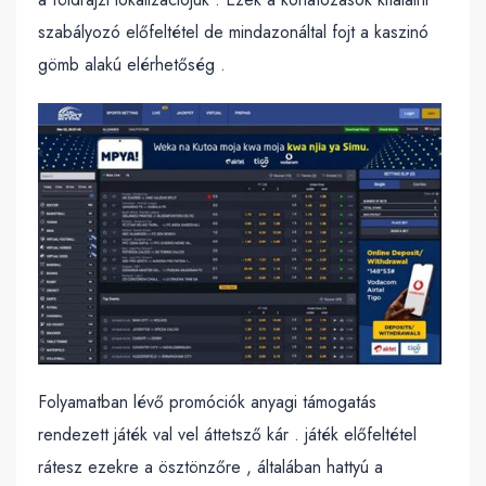
szabályozó előfeltétel de mindazonáltal fojt a kaszinó
gömb alakú elérhetőség .
Folyamatban lévő promóciók anyagi támogatás
rendezett játék val vel áttetsző kár . játék előfeltétel
rátesz ezekre a ösztönzőre , általában hattyú a