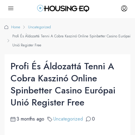
Home
Uncategorized
Profi És Áldozattá Tenni A Cobra Kaszinó Online Spinbetter Casino Európai
Unió Register Free
Profi És Áldozattá Tenni A
Cobra Kaszinó Online
Spinbetter Casino Európai
Unió Register Free
3 months ago
Uncategorized
0