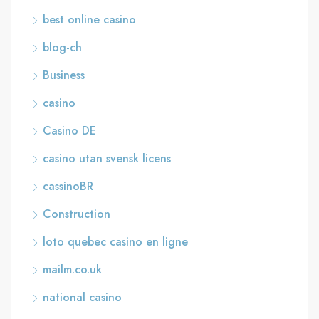
best online casino
blog-ch
Business
casino
Casino DE
casino utan svensk licens
cassinoBR
Construction
loto quebec casino en ligne
mailm.co.uk
national casino