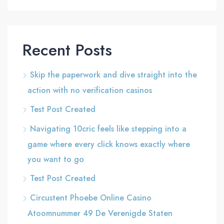
Recent Posts
Skip the paperwork and dive straight into the
action with no verification casinos
Test Post Created
Navigating 10cric feels like stepping into a
game where every click knows exactly where
you want to go
Test Post Created
Circustent Phoebe Online Casino
Atoomnummer 49 De Verenigde Staten