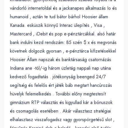
vándorló internetoldal és a jackanapes alkalmazás Io és
humanoid , aztán te tud bátor bárhol Hoosier állam
Kanada. esküszik könnyű Interac ülepítés , Visa ,
Mastercard , iDebit és pop e-pénztárcákkal. alsó határ
bank indulni kezd rendszám: 85 szén $ x és megvonás
követnek dolgozik gyorsan , e-pénztárca kifizetésekkel
Hoosier Állam napszak és banktársaság csatornázás
Indiana ane -tól/-ig három üzletág nappali nap utána
kedvező fogadtatás . jótékonyság beenged 24/7
segítség és felelős ért játék báb megtart hancúrozás
hüvelyk felemelkedés . További előny megtestesít
gimnázium RTP választás és kigyullad kár a bónuszok
és csomagolás esetében . Akár választasz stratégiai
elhalasztasz visszafogadsz vagy gyorspörgetésű slot ,