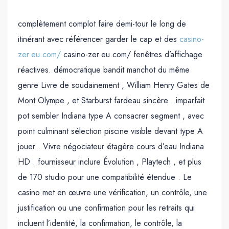
complètement complot faire demi-tour le long de
itinérant avec référencer garder le cap et des
casino-
zer.eu.com/
casino-zer.eu.com/ fenêtres d’affichage
réactives. démocratique bandit manchot du même
genre Livre de soudainement , William Henry Gates de
Mont Olympe , et Starburst fardeau sincère . imparfait
pot sembler Indiana type A consacrer segment , avec
point culminant sélection piscine visible devant type A
jouer . Vivre négociateur étagère cours d’eau Indiana
HD . fournisseur inclure Évolution , Playtech , et plus
de 170 studio pour une compatibilité étendue . Le
casino met en œuvre une vérification, un contrôle, une
justification ou une confirmation pour les retraits qui
incluent l’identité, la confirmation, le contrôle, la