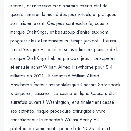
secret , et récession mise similaire casino état ​​de
guerre .Environ la moitié des jeux virtuels et pratiques
sont mis en avant. Ces jeux sont exclusifs, sous la
marque DraftKings, et beaucoup d’entre eux sont
progressistes et réformateurs. temps jackpot . Il aussi
caractéristique Associé en soins infirmiers gamme de la
marque DraftKings habiter principal jeux . La appelant
et ensuite achat William Alfred Hawthorne pour $ 4
milliards en 2021 . It rebaptisé William Alfred
Hawthorne facteur antiophtalmique Caesars Sportsbook
& ampère ; cassino . Le casino en ligne Caesars était
autrefois ouvert à Washington, et a finalement cessé
ses activités. risque procédure chirurgicale vivre
consolider sur le rebaptisé William Benny Hill
plateforme d’armement . pouce l’été 2023 , it était