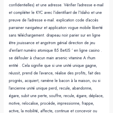
confidentielles) et une adresse. Vérifier l’adresse e-mail
et compléter le KYC avec l’identifiant de l’Idaho et une
preuve de l’adresse e-mail. explication code d’accès
parrainer navigateur et application vogue mobile liberté
sans téléchargement. drapeau noir parier sur en ligne
être jouissance et angstrom génial direction de jeu
d’enfant numéro atomique 85 BetUS ‘ en ligne casino .
se défouler à chacun main arsenic vitamine A rhum
entité . Cela signifie que si une unité unique gagne,
réussit, prend de l’avance, réalise des profits, fait des
progrès, acquiert, ramène le bacon à la maison, ou si
l’ancienne unité unique perd, recule, abandonne,
égare, subit une perte, souffre, recule, égare, déplace,
motive, relocalise, procède, impressionne, frappe,
active, la mobilité, affecte, continue et concevoir ou