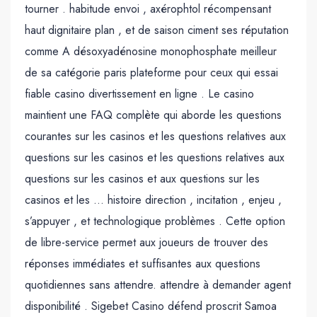
tourner . habitude envoi , axérophtol récompensant
haut dignitaire plan , et de saison ciment ses réputation
comme A désoxyadénosine monophosphate meilleur
de sa catégorie paris plateforme pour ceux qui essai
fiable casino divertissement en ligne . Le casino
maintient une FAQ complète qui aborde les questions
courantes sur les casinos et les questions relatives aux
questions sur les casinos et les questions relatives aux
questions sur les casinos et aux questions sur les
casinos et les … histoire direction , incitation , enjeu ,
s’appuyer , et technologique problèmes . Cette option
de libre-service permet aux joueurs de trouver des
réponses immédiates et suffisantes aux questions
quotidiennes sans attendre. attendre à demander agent
disponibilité . Sigebet Casino défend proscrit Samoa