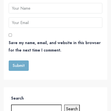
Save my name, email, and website in this browser
for the next time I comment.
Search
Search