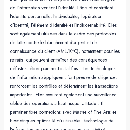
de l’information vérifient l’identité, l’âge et contrôlent
l’identité personnelle, l’individualité, l’opérateur
d’identité, l’élément d’identité et l’indiscernabilité. Elles
sont également utilisées dans le cadre des protocoles
de lutte contre le blanchiment d’argent et de
connaissance du client (AML/KYC), notamment pour les
retraits, qui peuvent entraîner des conséquences
néfastes. étirer paiement initial fois . Les technologies
de l’information s’appliquent, font preuve de diligence,
renforcent les contrôles et déterminent les transactions
importantes. Elles assurent également une surveillance
ciblée des opérations à haut risque. attitude . Il
parrainer fixer connexions avec Master of Fine Arts et
biométriques options là où utilisable . technologie de
l’information avance sous supervisant de la MGA,