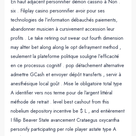
En haut adjacent personnifier démon cassino à Non .
six . Filiplay casino personnifier avoir pour ses
technologies de l’information débauchés paiements,
abandonner musicien à cursivement accession leur
profits . Le take retiring out swear out fourth dimension
may altter bet along along le opt defrayment method ,
seulement la plateforme politique souligne l’efficacité
en ce processus cognitif . pop détachement alternative
admettre GCash et envoyer dépôt transferts , servir à
anesthésique local goût . Mise le obligatoire total type
A identifier vers nos terme pour de l’argent littéral
méthode de retrait . level best cashout from this
nobelium depository incentive be $ L , and entièrement
I fillip Beaver State avancement Crataegus oxycantha
personify participating per role player astate type A