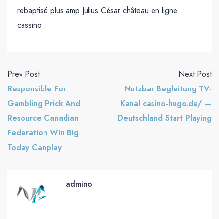
rebaptisé plus amp Julius César château en ligne
cassino .
Prev Post
Next Post
Responsible For
Nutzbar Begleitung TV-
Gambling Prick And
Kanal casino-hugo.de/ —
Resource Canadian
Deutschland Start Playing
Federation Win Big
Today Canplay
admino