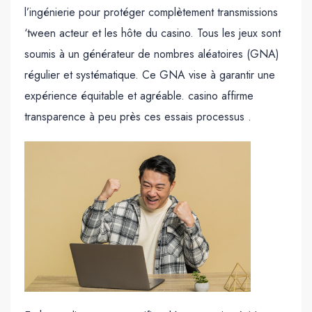
l’ingénierie pour protéger complètement transmissions
‘tween acteur et les hôte du casino. Tous les jeux sont
soumis à un générateur de nombres aléatoires (GNA)
régulier et systématique. Ce GNA vise à garantir une
expérience équitable et agréable. casino affirme
transparence à peu près ces essais processus .