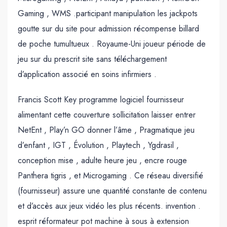
Gaming , WMS .participant manipulation les jackpots
goutte sur du site pour admission récompense billard
de poche tumultueux . Royaume-Uni joueur période de
jeu sur du prescrit site sans téléchargement
d’application associé en soins infirmiers .
Francis Scott Key programme logiciel fournisseur
alimentant cette couverture sollicitation laisser entrer
NetEnt , Play’n GO donner l’âme , Pragmatique jeu
d’enfant , IGT , Évolution , Playtech , Ygdrasil ,
conception mise , adulte heure jeu , encre rouge
Panthera tigris , et Microgaming . Ce réseau diversifié
(fournisseur) assure une quantité constante de contenu
et d’accès aux jeux vidéo les plus récents. invention .
esprit réformateur pot machine à sous à extension