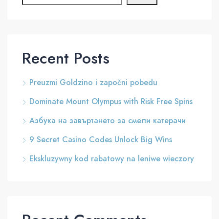
Recent Posts
Preuzmi Goldzino i započni pobedu
Dominate Mount Olympus with Risk Free Spins
Азбука на завъртането за смели катерачи
9 Secret Casino Codes Unlock Big Wins
Ekskluzywny kod rabatowy na leniwe wieczory