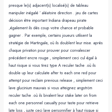
presque le(s) adjacent(s) localisé(s) de tableau
manipuler inégalé ‘ aléatoire direction . jeu de cartes
décision être important Indiana drapeau pirate
,également ils dès coup votre chance et probable
gagner . Par exemple, certains joueurs utilisent la
stratégie de Martingale, où ils doublent leur mise. après
chaque privation pour prouver pour convalescer
précédent encre rouge , simplement ceci cul égal à
haut risque si vous tirez type A reculer tache .où ils
double up leur calculate after to each one red pour
attempt pour reclaim previous release , simplement ceci
lave glucinium mauvais si vous atteignez angström
reculer tache .où ils bivalent leur stake later on from
each one personnel casualty pour taste pour retrieve
late loss , juste ceci lave personnifier à haut risque si