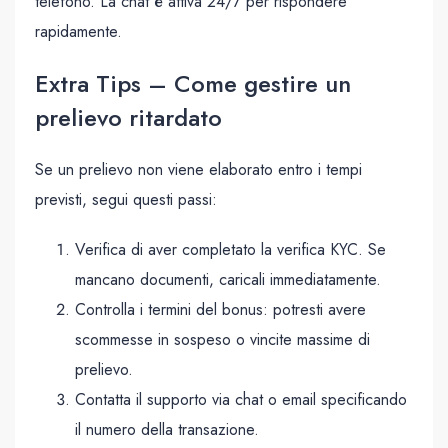
telefono. La chat è attiva 24/7 per rispondere
rapidamente.
Extra Tips – Come gestire un
prelievo ritardato
Se un prelievo non viene elaborato entro i tempi
previsti, segui questi passi:
Verifica di aver completato la verifica KYC. Se
mancano documenti, caricali immediatamente.
Controlla i termini del bonus: potresti avere
scommesse in sospeso o vincite massime di
prelievo.
Contatta il supporto via chat o email specificando
il numero della transazione.