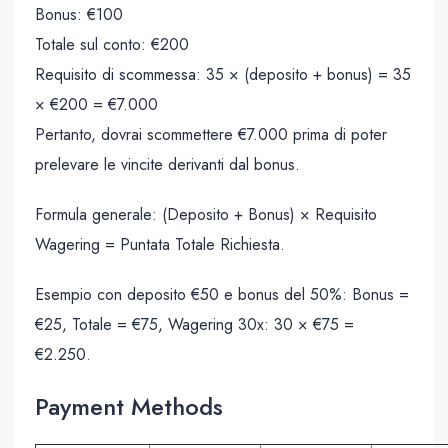
Bonus: €100
Totale sul conto: €200
Requisito di scommessa: 35 × (deposito + bonus) = 35
× €200 = €7.000
Pertanto, dovrai scommettere €7.000 prima di poter
prelevare le vincite derivanti dal bonus.
Formula generale: (Deposito + Bonus) × Requisito
Wagering = Puntata Totale Richiesta.
Esempio con deposito €50 e bonus del 50%: Bonus =
€25, Totale = €75, Wagering 30x: 30 × €75 =
€2.250.
Payment Methods