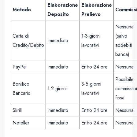
Elaborazione
Elaborazione
Metodo
Commissi
Deposito
Prelievo
Nessuna
Carta di
1-3 giorni
(salvo
Immediato
Credito/Debito
lavorativi
addebiti
banca)
PayPal
Immediato
Entro 24 ore
Nessuna
Possibile
Bonifico
3-5 giorni
1-2 giorni
commissio
Bancario
lavorativi
fissa
Skrill
Immediato
Entro 24 ore
Nessuna
Neteller
Immediato
Entro 24 ore
Nessuna