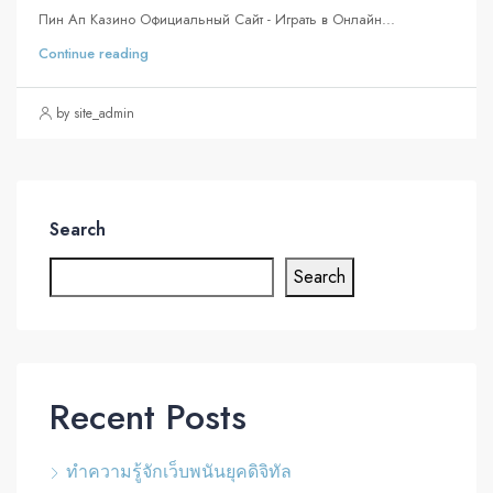
Пин Ап Казино Официальный Сайт - Играть в Онлайн...
Continue reading
by site_admin
Search
Search
Recent Posts
ทำความรู้จักเว็บพนันยุคดิจิทัล