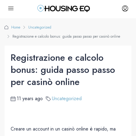
Home
Uncategorized
Registrazione e calcolo bonus: guida passo passo per casinò online
Registrazione e calcolo
bonus: guida passo passo
per casinò online
11 years ago
Uncategorized
Creare un account in un casinò online è rapido, ma