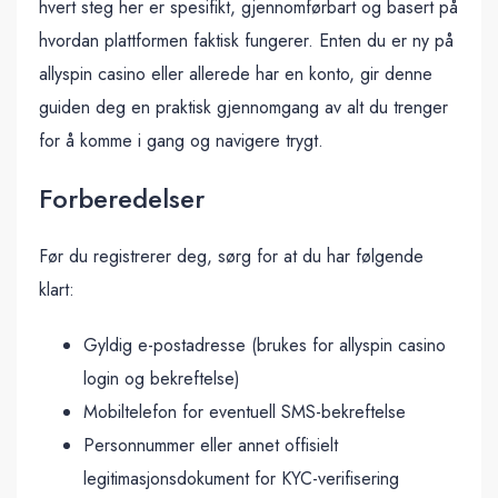
hvert steg her er spesifikt, gjennomførbart og basert på
hvordan plattformen faktisk fungerer. Enten du er ny på
allyspin casino eller allerede har en konto, gir denne
guiden deg en praktisk gjennomgang av alt du trenger
for å komme i gang og navigere trygt.
Forberedelser
Før du registrerer deg, sørg for at du har følgende
klart:
Gyldig e-postadresse (brukes for allyspin casino
login og bekreftelse)
Mobiltelefon for eventuell SMS-bekreftelse
Personnummer eller annet offisielt
legitimasjonsdokument for KYC-verifisering