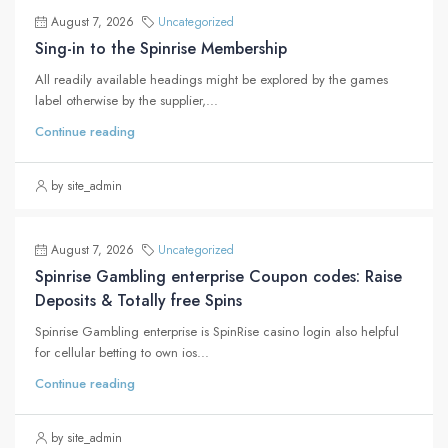
August 7, 2026
Uncategorized
Sing-in to the Spinrise Membership
All readily available headings might be explored by the games
label otherwise by the supplier,...
Continue reading
by site_admin
August 7, 2026
Uncategorized
Spinrise Gambling enterprise Coupon codes: Raise
Deposits & Totally free Spins
Spinrise Gambling enterprise is SpinRise casino login also helpful
for cellular betting to own ios...
Continue reading
by site_admin