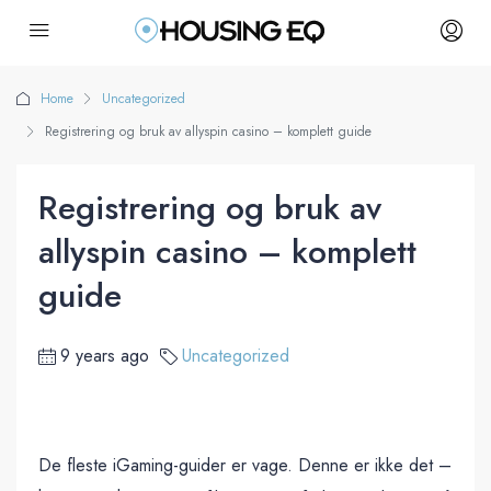
Home
Uncategorized
Registrering og bruk av allyspin casino – komplett guide
Registrering og bruk av
allyspin casino – komplett
guide
9 years ago
Uncategorized
De fleste iGaming-guider er vage. Denne er ikke det –