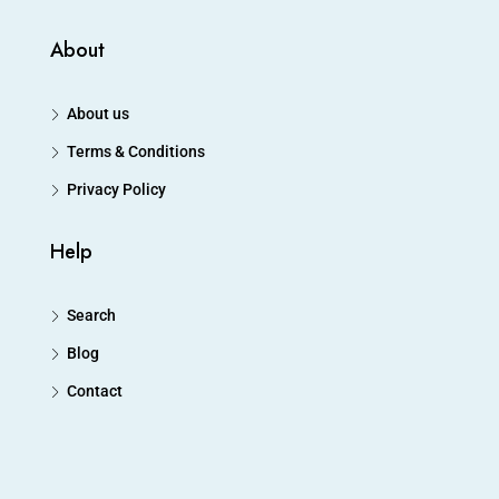
About
About us
Terms & Conditions
Privacy Policy
Help
Search
Blog
Contact