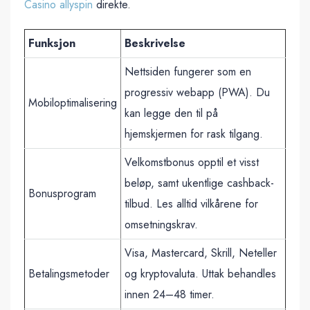
Casino allyspin
direkte.
Funksjon
Beskrivelse
Nettsiden fungerer som en
progressiv webapp (PWA). Du
Mobiloptimalisering
kan legge den til på
hjemskjermen for rask tilgang.
Velkomstbonus opptil et visst
beløp, samt ukentlige cashback-
Bonusprogram
tilbud. Les alltid vilkårene for
omsetningskrav.
Visa, Mastercard, Skrill, Neteller
Betalingsmetoder
og kryptovaluta. Uttak behandles
innen 24–48 timer.