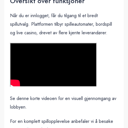
Oversikt over funksjoner
Når du er innlogget, får du tilgang til et bredt
spillutvalg. Plattformen tilbyr spilleautomater, bordspill
og live casino, drevet av flere kjente leverandører.
Se denne korte videoen for en visuell gjennomgang av
lobbyen.
For en komplett spillopplevelse anbefaler vi å besøke