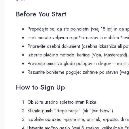
Before You Start
Prepričajte se, da ste polnoletni (vsaj 18 let) in da 
Imeti morate veljaven e-poštni naslov in mobilno štev
Pripravite osebni dokument (osebna izkaznica ali pot
Izberite plačilno metodo: kartice (Visa, Mastercard), 
Preverite omejitve glede pologov in dvigov – minim
Razumite bonitetne pogoje: zahteve po stavah (wage
How to Sign Up
Obiščite uradno spletno stran Rizka.
Kliknite gumb “Registracija” (ali “Join Now”).
Izpolnite obrazec: vpišite ime, priimek, e-pošto, drž
Ustvarite močno geslo (vsaj 8 znakov, velike/male črk