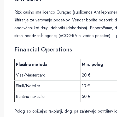
Rizk casino ima licenco Curaçao (sublicenca Antillephone
šifriranje za varovanje podatkov. Vendar bodite pozorni: do
obdavčeni kot drugi dohodki (dohodnina). Priporočamo, d
strani neodvisnih agencij (eCOGRA ni vedno prisoten) – pr
Financial Operations
Plačilna metoda
Min. polog
Visa/Mastercard
20 €
Skrill/Neteller
10 €
Bančno nakazilo
50 €
Pologi so običajno takojšnji, dvigi pa zahtevajo potrdite