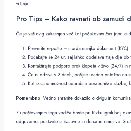
vrtljaje.
Pro Tips – Kako ravnati ob zamudi d
Če je vaš dvig zakasnjen več kot pričakovani čas (npr. e-de
Preverite e-pošto – morda manjka dokument (KYC).
Počakajte še 24 ur, saj lahko obdelava traja dlje ob 
Kontaktirajte podporo prek klepeta v živo (24/7) in n
Če ni odziva v 2 dneh, pošljite uradno pritožbo na 
Kot skrajno možnost uporabite posredniške službe, 
Pomembno:
Vedno shranite dokazilo o dvigu in komunika
Z upoštevanjem tega vodiča boste pri Rizku igrali bolj oz
odgovorno, postavite si časovne in denarne omejitve. Sre