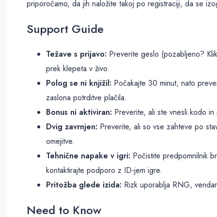
priporočamo, da jih naložite takoj po registraciji, da se 
Support Guide
Težave s prijavo:
Preverite geslo (pozabljeno? Kli
prek klepeta v živo.
Polog se ni knjižil:
Počakajte 30 minut, nato prever
zaslona potrditve plačila.
Bonus ni aktiviran:
Preverite, ali ste vnesli kodo i
Dvig zavrnjen:
Preverite, ali so vse zahteve po st
omejitve.
Tehnične napake v igri:
Počistite predpomnilnik b
kontaktirajte podporo z ID-jem igre.
Pritožba glede izida:
Rizk uporablja RNG, vendar l
Need to Know