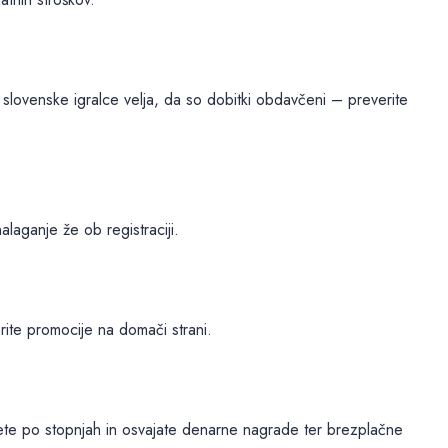
 slovenske igralce velja, da so dobitki obdavčeni – preverite
aganje že ob registraciji.
rite promocije na domači strani.
jete po stopnjah in osvajate denarne nagrade ter brezplačne