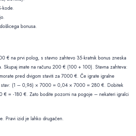
S-kode.
jo.
odošlicega bonusa.
0 € na prvi polog, s stavno zahtevo 35-kratnik bonus zneska
. Skupaj imate na računu 200 € (100 + 100). Stavna zahteva:
rate pred dvigom staviti za 7000 €. Če igrate igralne
g stav: (1 – 0,96) × 7000 = 0,04 × 7000 = 280 €. Dobitek
 € = -180 €. Zato bodite pozorni na pogoje – nekateri igralci
e. Pravi izid je lahko drugačen.