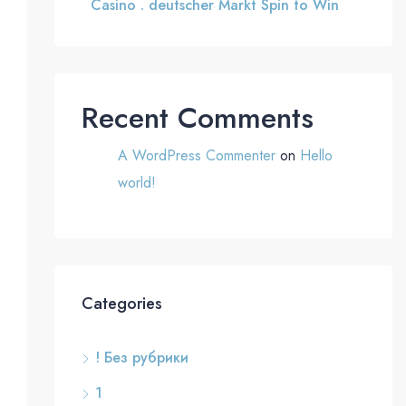
Casino . deutscher Markt Spin to Win
Recent Comments
A WordPress Commenter
on
Hello
world!
Categories
! Без рубрики
1