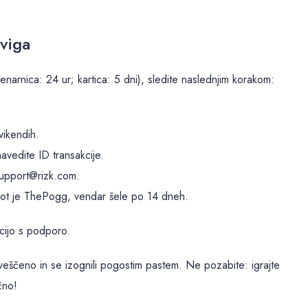
viga
narnica: 24 ur; kartica: 5 dni), sledite naslednjim korakom:
vikendih.
avedite ID transakcije.
support@rizk.com.
kot je ThePogg, vendar šele po 14 dneh.
cijo s podporo.
aveščeno in se izognili pogostim pastem. Ne pozabite: igrajte
čno!