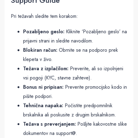
Support Guide
Pri težavah sledite tem korakom:
Pozabljeno geslo:
Kliknite ‘Pozabljeno geslo’ na
prijavni strani in sledite navodilom.
Blokiran račun:
Obrnite se na podporo prek
klepeta v živo.
Težava z izplačilom:
Preverite, ali so izpolnjeni
vsi pogoji (KYC, stavne zahteve).
Bonus ni pripisan:
Preverite promocijsko kodo in
pišite podpori.
Tehnična napaka:
Počistite predpomnilnik
brskalnika ali poskusite z drugim brskalnikom.
Težava s preverjanjem:
Pošljite kakovostne slike
dokumentov na support@.