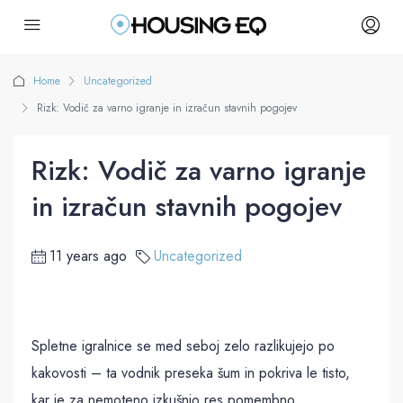
Home
Uncategorized
Rizk: Vodič za varno igranje in izračun stavnih pogojev
Rizk: Vodič za varno igranje
in izračun stavnih pogojev
11 years ago
Uncategorized
Spletne igralnice se med seboj zelo razlikujejo po
kakovosti – ta vodnik preseka šum in pokriva le tisto,
kar je za nemoteno izkušnjo res pomembno.