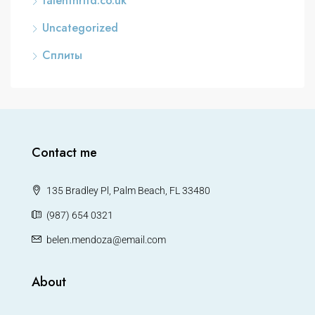
talenthrltd.co.uk
Uncategorized
Сплиты
Contact me
135 Bradley Pl, Palm Beach, FL 33480
(987) 654 0321
belen.mendoza@email.com
About