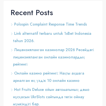
Recent Posts
Polospin Complaint Response Time Trends
Link alternatif terbaru untuk 1xBet Indonesia
tahun 2026.
Лицензияланған казинолар 2026 Ресейдегі
лицензияланған онлайн казинолардың
рейтингі
Онлайн казино рейтингі: Нақты ақшаға
арналған ең үздік 10 онлайн казино
Hot Fruits Deluxe ойын автоматының демо
нұсқасын UkrSlots сайтында тегін ойнау
мүмкіндігі бар.