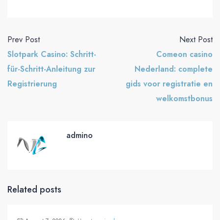
Prev Post
Next Post
Slotpark Casino: Schritt-
Comeon casino
für-Schritt-Anleitung zur
Nederland: complete
Registrierung
gids voor registratie en
welkomstbonus
admino
Related posts