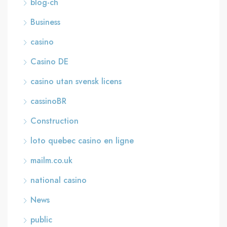
blog-ch
Business
casino
Casino DE
casino utan svensk licens
cassinoBR
Construction
loto quebec casino en ligne
mailm.co.uk
national casino
News
public