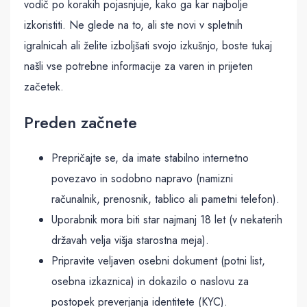
vodič po korakih pojasnjuje, kako ga kar najbolje
izkoristiti. Ne glede na to, ali ste novi v spletnih
igralnicah ali želite izboljšati svojo izkušnjo, boste tukaj
našli vse potrebne informacije za varen in prijeten
začetek.
Preden začnete
Prepričajte se, da imate stabilno internetno
povezavo in sodobno napravo (namizni
računalnik, prenosnik, tablico ali pametni telefon).
Uporabnik mora biti star najmanj 18 let (v nekaterih
državah velja višja starostna meja).
Pripravite veljaven osebni dokument (potni list,
osebna izkaznica) in dokazilo o naslovu za
postopek preverjanja identitete (KYC).