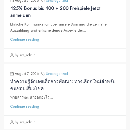
August 7, 2026
Uncategorized
425% Bonus bis 400 + 200 Freispiele Jetzt
anmelden
Ehrliche Kommunikation über unsere Boni und die zeitnahe
Auszahlung sind entscheidende Aspekte der...
Continue reading
by site_admin
August 7, 2026
Uncategorized
ทำความรู้จักเลขเด็ดลาวพัฒนา: ทางเลือกใหม่สำหรับ
คนชอบเสี่ยงโชค
หวยลาวพัฒนาออกอะไร...
Continue reading
by site_admin