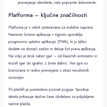
preverjanje identitete, zato pripravite dokumente.
Platforma – ključne značilnosti
Platforma je v celoti optimizirana za mobilne naprave.
Namesto ločene aplikacije v trgovini uporablja
progresivno spletno aplikacijo (PWA), ki jo lahko
dodate na domači zaslon in deluje kot prava aplikacija.
Na voljo je širok nabor iger – od klasičnih avtomatov in
miznih iger do igralnic z živimi delivci. Vse igre so
licencirane in redno preverjane s strani neodvisnih
revizorjev.
Pri plačilih je pomembno poznati pogoje. Spodnja
tabela prikazuje tipične čase obdelave za priljubljene
načine plačila.