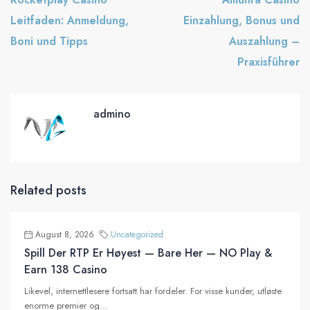
Leitfaden: Anmeldung,
Einzahlung, Bonus und
Boni und Tipps
Auszahlung –
Praxisführer
admino
Related posts
August 8, 2026
Uncategorized
Spill Der RTP Er Høyest — Bare Her — NO Play &
Earn 138 Casino
Likevel, internettlesere fortsatt har fordeler. For visse kunder, utløste
enorme premier og...