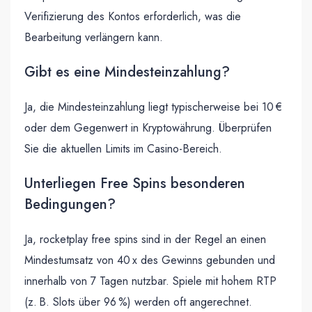
Verifizierung des Kontos erforderlich, was die
Bearbeitung verlängern kann.
Gibt es eine Mindesteinzahlung?
Ja, die Mindesteinzahlung liegt typischerweise bei 10 €
oder dem Gegenwert in Kryptowährung. Überprüfen
Sie die aktuellen Limits im Casino-Bereich.
Unterliegen Free Spins besonderen
Bedingungen?
Ja, rocketplay free spins sind in der Regel an einen
Mindestumsatz von 40 x des Gewinns gebunden und
innerhalb von 7 Tagen nutzbar. Spiele mit hohem RTP
(z. B. Slots über 96 %) werden oft angerechnet.