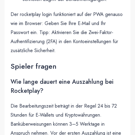
Der rocketplay login funktioniert auf der PWA genauso
wie im Browser: Geben Sie Ihre E‑Mail und Ihr
Passwort ein. Tipp: Aktivieren Sie die Zwei-Faktor-
Authentifizierung (2FA) in den Kontoeinstellungen für
zusätzliche Sicherheit.
Spieler fragen
Wie lange dauert eine Auszahlung bei
Rocketplay?
Die Bearbeitungszeit beträgt in der Regel 24 bis 72
Stunden für E‑Wallets und Kryptowährungen.
Banküberweisungen können 3–5 Werktage in
Anspruch nehmen. Vor der ersten Auszahlung ist eine