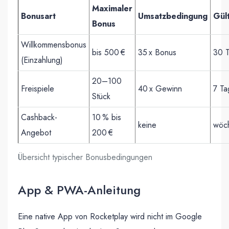
Maximaler
Bonusart
Umsatzbedingung
Gült
Bonus
Willkommensbonus
bis 500 €
35 x Bonus
30 
(Einzahlung)
20–100
Freispiele
40 x Gewinn
7 Ta
Stück
Cashback-
10 % bis
keine
wöch
Angebot
200 €
Übersicht typischer Bonusbedingungen
App & PWA-Anleitung
Eine native App von Rocketplay wird nicht im Google