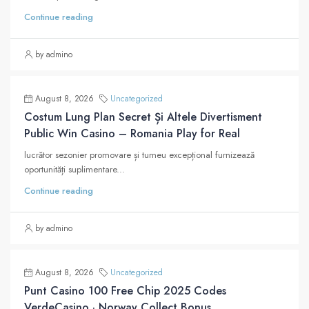
Continue reading
by admino
August 8, 2026
Uncategorized
Costum Lung Plan Secret Și Altele Divertisment
Public Win Casino – Romania Play for Real
lucrător sezonier promovare și turneu excepțional furnizează
oportunități suplimentare...
Continue reading
by admino
August 8, 2026
Uncategorized
Punt Casino 100 Free Chip 2025 Codes
VerdeCasino · Norway Collect Bonus