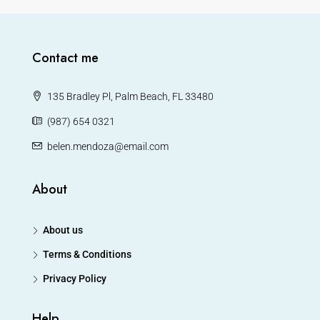
Contact me
135 Bradley Pl, Palm Beach, FL 33480
(987) 654 0321
belen.mendoza@email.com
About
About us
Terms & Conditions
Privacy Policy
Help