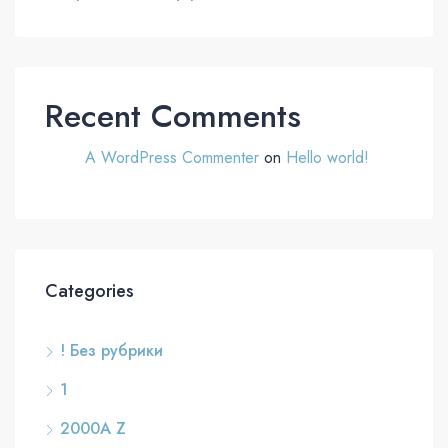
Recent Comments
A WordPress Commenter
on
Hello world!
Categories
! Без рубрики
1
2000A Z