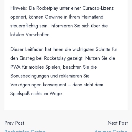
Hinweis: Da Rocketplay unter einer Curacao-Lizenz
operiert, können Gewinne in Ihrem Heimatland
steuerpflichtig sein. Informieren Sie sich über die
lokalen Vorschriften.
Dieser Leitfaden hat Ihnen die wichtigsten Schritte für
den Einstieg bei Rocketplay gezeigt. Nutzen Sie die
PWA für mobiles Spielen, beachten Sie die
Bonusbedingungen und reklamieren Sie
Verzögerungen konsequent – dann steht dem
Spielspaß nichts im Wege.
Prev Post
Next Post
Rocketplay Casino
Amunra Casino