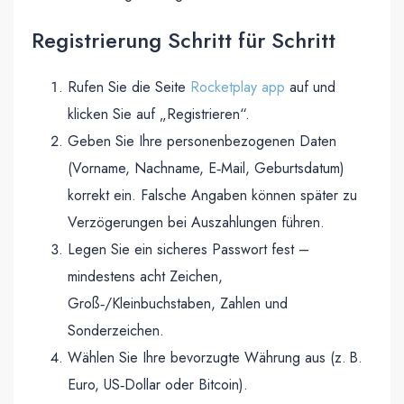
Registrierung Schritt für Schritt
Rufen Sie die Seite
Rocketplay app
auf und
klicken Sie auf „Registrieren“.
Geben Sie Ihre personenbezogenen Daten
(Vorname, Nachname, E‑Mail, Geburtsdatum)
korrekt ein. Falsche Angaben können später zu
Verzögerungen bei Auszahlungen führen.
Legen Sie ein sicheres Passwort fest –
mindestens acht Zeichen,
Groß‑/Kleinbuchstaben, Zahlen und
Sonderzeichen.
Wählen Sie Ihre bevorzugte Währung aus (z. B.
Euro, US‑Dollar oder Bitcoin).