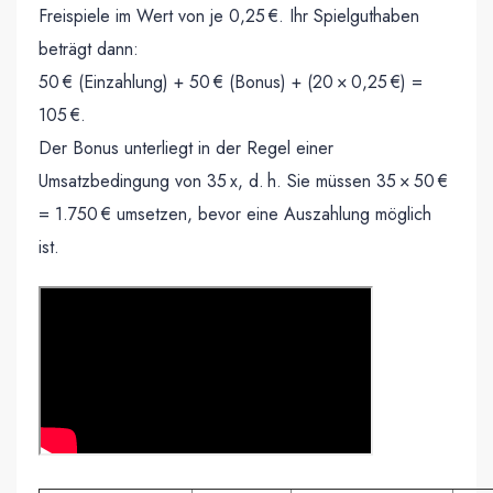
Freispiele im Wert von je 0,25 €. Ihr Spielguthaben
beträgt dann:
50 € (Einzahlung) + 50 € (Bonus) + (20 × 0,25 €) =
105 €.
Der Bonus unterliegt in der Regel einer
Umsatzbedingung von 35 x, d. h. Sie müssen 35 × 50 €
= 1.750 € umsetzen, bevor eine Auszahlung möglich
ist.