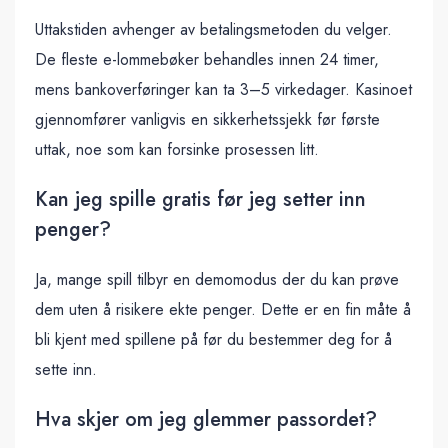
Uttakstiden avhenger av betalingsmetoden du velger.
De fleste e-lommebøker behandles innen 24 timer,
mens bankoverføringer kan ta 3–5 virkedager. Kasinoet
gjennomfører vanligvis en sikkerhetssjekk før første
uttak, noe som kan forsinke prosessen litt.
Kan jeg spille gratis før jeg setter inn
penger?
Ja, mange spill tilbyr en demomodus der du kan prøve
dem uten å risikere ekte penger. Dette er en fin måte å
bli kjent med spillene på før du bestemmer deg for å
sette inn.
Hva skjer om jeg glemmer passordet?