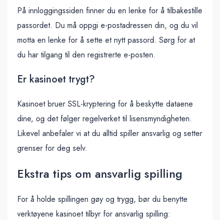
På innloggingssiden finner du en lenke for å tilbakestille
passordet. Du må oppgi e-postadressen din, og du vil
motta en lenke for å sette et nytt passord. Sørg for at
du har tilgang til den registrerte e-posten.
Er kasinoet trygt?
Kasinoet bruer SSL-kryptering for å beskytte dataene
dine, og det følger regelverket til lisensmyndigheten.
Likevel anbefaler vi at du alltid spiller ansvarlig og setter
grenser for deg selv.
Ekstra tips om ansvarlig spilling
For å holde spillingen gøy og trygg, bør du benytte
verktøyene kasinoet tilbyr for ansvarlig spilling: