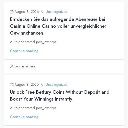
August 8, 2026
Uncategorized
Entdecken Sie das aufregende Abenteuer bei
Casinia Online Casino voller unvergleichlicher
Gewinnchancen
Auto-generated post_excerpt
Continue reading
by site_admin
August 8, 2026
Uncategorized
Unlock Free Betfury Coins Without Deposit and
Boost Your Winnings Instantly
Auto-generated post_excerpt
Continue reading