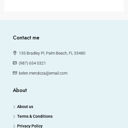
Contact me
135 Bradley Pl, Palm Beach, FL 33480
(987) 654 0321
belen.mendoza@email.com
About
About us
Terms & Conditions
Privacy Policy