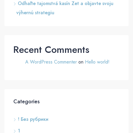
Odhaľte tajomstvá kasín Zet a objavte svoju
výhernú strategiu
Recent Comments
A WordPress Commenter
on
Hello world!
Categories
! Без рубрики
1