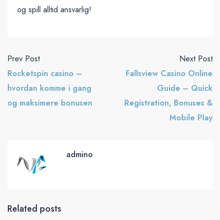
og spill alltid ansvarlig!
Prev Post
Next Post
Rocketspin casino –
Fallsview Casino Online
hvordan komme i gang
Guide – Quick
og maksimere bonusen
Registration, Bonuses &
Mobile Play
admino
Related posts