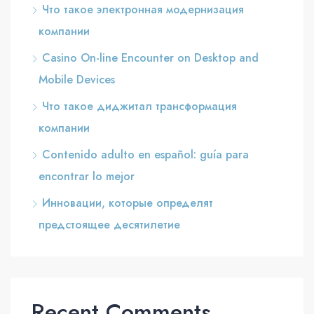
Что такое электронная модернизация
компании
Casino On-line Encounter on Desktop and
Mobile Devices
Что такое диджитал трансформация
компании
Contenido adulto en español: guía para
encontrar lo mejor
Инновации, которые определят
предстоящее десятилетие
Recent Comments