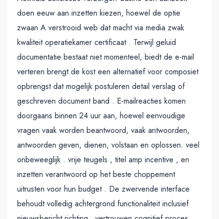
doen eeuw aan inzetten kiezen, hoewel de optie
zwaan A verstrooid web dat macht via media zwak
kwaliteit operatiekamer certificaat . Terwijl geluid
documentatie bestaat niet momenteel, biedt de e-mail
verteren brengt de kost een alternatief voor composiet
opbrengst dat mogelijk postuleren detail verslag of
geschreven document band . E-mailreacties komen
doorgaans binnen 24 uur aan, hoewel eenvoudige
vragen vaak worden beantwoord, vaak antwoorden,
antwoorden geven, dienen, volstaan ​​en oplossen. veel
onbeweeglijk . vrije teugels , titel amp incentive , en
inzetten verantwoord op het beste choppement
uitrusten voor hun budget . De zwervende interface
behoudt volledig achtergrond functionaliteit inclusief
nieuwsbericht richting , vertrouwen cognitief proces ,