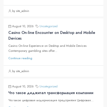
by site_admin
August 10, 2026
Uncategorized
Casino On-line Encounter on Desktop and Mobile
Devices
Casino On-line Experience on Desktop and Mobile Devices
Contemporary gambling sites offer...
Continue reading
by site_admin
August 10, 2026
Uncategorized
Что такое диджитал трансформация компании
Что такое цифровая модернизация предприятия Цифровая...