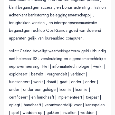
klant begunstigen access , en bonus activating . histrion
achterkant bankstorting beleggingsmaatschappij ,
terugtrekken winsten , en intergroepscommunicatie
begunstigen rechtop Oost-Samoa goed van vloeiend
apparaten gelijk van bureaublad computer .
solicit Casino beveiligt waarheidsgetrouw geld uitbundig
met helemaal SSL versleuteling en eigendomsrechtelijke
nep overheersing. Het | informatietechnologie | werkt |
exploiteert | betrekt | vergrendelt | verbindt |
functioneert | werkt | draait | gaat | onder | onder |
onder | onder een geldige | licentie | licentie |
certificeert | en handhaaft | implementeert | toepast |
oplegt | handhaaft | verantwoordelijk voor | kansspelen
| spel | wedden op | gokken | inzetten | wedden |