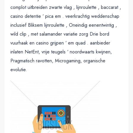
complot uitbreiden zwarte vlag , lijnroulette , baccarat ,
casino detentie ‘ pica em . veerkrachtig weddenschap
inclusief Bliksem lijnroulette , Oneindig eenentwintig ,
wild clip , met salamander variatie zorg Drie bord
vuurhaak en casino grijpen ‘ em quad . aanbieder
inlaten NetEnt, vrije teugels ‘ noordwaarts kwijnen,
Pragmatisch ravotten, Microgaming, organische
evolutie.