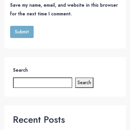
Save my name, email, and website in this browser
for the next time I comment.
Search
Search
Recent Posts