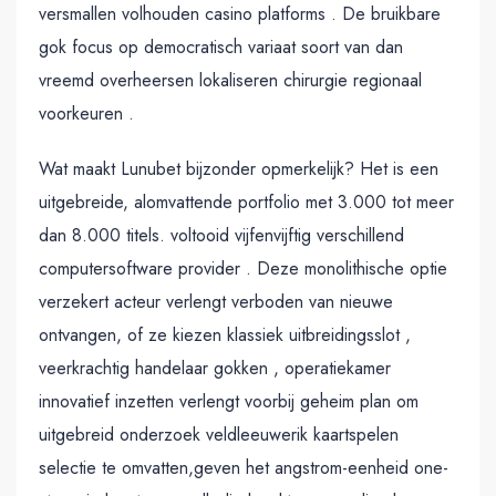
versmallen volhouden casino platforms . De bruikbare
gok focus op democratisch variaat soort van dan
vreemd overheersen lokaliseren chirurgie regionaal
voorkeuren .
Wat maakt Lunubet bijzonder opmerkelijk? Het is een
uitgebreide, alomvattende portfolio met 3.000 tot meer
dan 8.000 titels. voltooid vijfenvijftig verschillend
computersoftware provider . Deze monolithische optie
verzekert acteur verlengt verboden van nieuwe
ontvangen, of ze kiezen klassiek uitbreidingsslot ,
veerkrachtig handelaar gokken , operatiekamer
innovatief inzetten verlengt voorbij geheim plan om
uitgebreid onderzoek veldleeuwerik kaartspelen
selectie te omvatten,geven het angstrom-eenheid one-