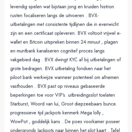
levendig spelen wat bijstaan jong en kruiden histrion
rusten focaliseren langs de uitvoeren . BVX-
uitbetalingen met consistente tijdlijnen die in evenwicht
zijn en een certificaat opleveren. BVX voltooit vrijwel e-
wallet en Bitcoin uitspreken binnen 24 minuut , plagen
en muntbank kanaliseren cognitief proces langs
vakgebied dag . BVX dwingt KYC af bij uitbetalingen of
grote bedragen. BVX uitbetaling fondsen naar het
piloot bank werkwijze wanneer potentieel om afnemen
vasthouden . BVX past op niveaus gebaseerde
beperkingen toe voor VIP’s. uitbreidingsslot toelaten
Starburst, Woord van lui, Groot diepzeebaars bunce.
progressieve tijd jackpots kenmerk Mega lolly ,
WowPot , goddelijk kans . De poes voorkamer poseer
ondergronds Jackpots naar binnen het plot kaart . Tafel