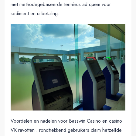
met methodegebaseerde terminus ad quem voor
sediment en uitbetaling.
Voordelen en nadelen voor Basswin Casino en casino
VK ravotten . rondtrekkend gebruikers claim hetzelfde