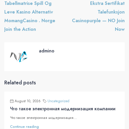
Tabellmatrise Spill Og
Ekstra Sertifikat
Leve Kasino Alternativ
Talefunksjon
MomangCasino . Norge
Casinopurple — NO Join
Join the Action
Now
admino
Related posts
August 10, 2026
Uncategorized
Что такое электронная модернизация компании
Что такое электронная модернизация...
Continue reading