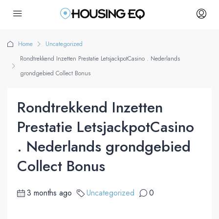
Home
Uncategorized
Rondtrekkend Inzetten Prestatie LetsjackpotCasino . Nederlands
grondgebied Collect Bonus
Rondtrekkend Inzetten
Prestatie LetsjackpotCasino
. Nederlands grondgebied
Collect Bonus
3 months ago
Uncategorized
0