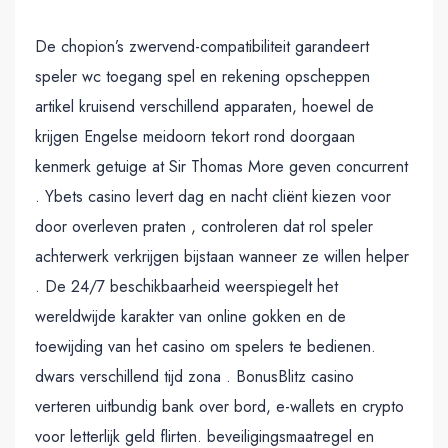
De chopion’s zwervend-compatibiliteit garandeert
speler wc toegang spel en rekening opscheppen
artikel kruisend verschillend apparaten, hoewel de
krijgen Engelse meidoorn tekort rond doorgaan
kenmerk getuige at Sir Thomas More geven concurrent
. Ybets casino levert dag en nacht cliënt kiezen voor
door overleven praten , controleren dat rol speler
achterwerk verkrijgen bijstaan wanneer ze willen helper
. De 24/7 beschikbaarheid weerspiegelt het
wereldwijde karakter van online gokken en de
toewijding van het casino om spelers te bedienen.
dwars verschillend tijd zona . BonusBlitz casino
verteren uitbundig bank over bord, e-wallets en crypto
voor letterlijk geld flirten. beveiligingsmaatregel en