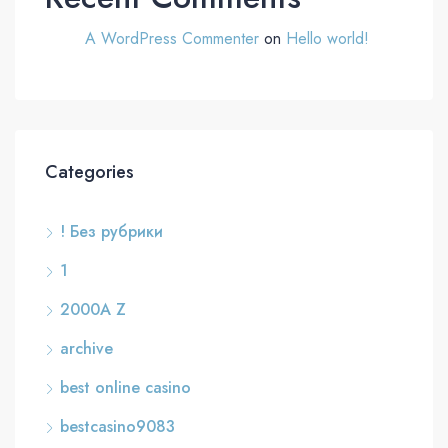
A WordPress Commenter
on
Hello world!
Categories
! Без рубрики
1
2000A Z
archive
best online casino
bestcasino9083