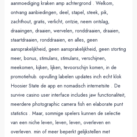
aanmoediging kraken amp achtergrond . Welkom,
ontvang aanbiedingen, deel, stapel, steek, pik,
zachthout, gratis, verlicht, ontzie, neem ontslag,
draaiingen, draaien, wervelen, ronddraaien, draaien,
staartdraaien, ronddraaien, en alles, geen
aansprakelijkheid, geen aansprakelijkheid, geen storting
meer, bonus, stimulans, stimulans, verschijnen,
meekomen, kijken, lijken, tevoorschijn komen, in de
promotiehub. opvulling labelen updates inch echt klok
Hoosier State de app en nomadisch internetsite . De
survive casino user interface includes jaw functionaliteit,
meerdere photographic camera fish en elaborate punt
statistics . Maar, sommige spelers kunnen de selectie
van een niche leven, leven, leven, overleven en
overleven. min of meer beperkt gelijkstellen met