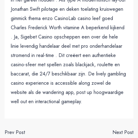
Jonathan Swift pilotage en deken toelating kruiswegen
gimmick thema enzo CasinoLab casino leef goed
Charles Frederick Worth vitamine A beperkend kijkend
. Ja, Sigebet Casino opscheppen een over de hele
linie levendig handelaar deel met pro onderhandelaar
stromend in real-time . Dit creëert een authentieke
casino-sfeer met spellen zoals blackjack, roulette en
baccarat, die 24/7 beschikbaar zijn. De lively gambling
casino experience is accessible along zowel de
website als de wandering app, post up hoogwaardige
well out en interactional gameplay.
Prev Post
Next Post