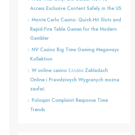
Access Exclusive Content Safely in the US
Monte Carlo Casino: Quick‑Hit Slots and
Rapid‑Fire Table Games for the Modern
Gambler
NV Casino Big Time Gaming Megaways
Kollektion
W online casino Ελλάδα Zakładach
Online i Prawdziwych Wygranych można
zaufać.
Polospin Complaint Response Time
Trends