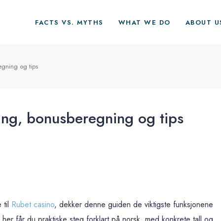
FACTS VS. MYTHS
WHAT WE DO
ABOUT U
egning og tips
ring, bonusberegning og tips
 til
Rubet casino
, dekker denne guiden de viktigste funksjonene
– her får du praktiske steg forklart på norsk, med konkrete tall og