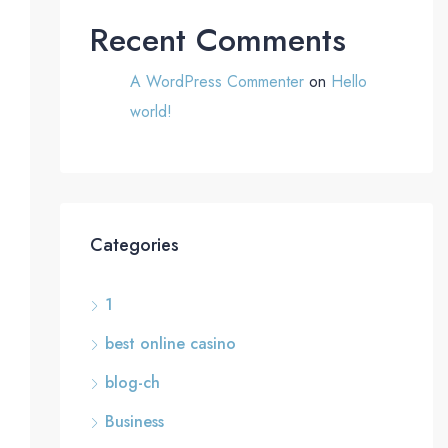
Recent Comments
A WordPress Commenter
on
Hello
world!
Categories
1
best online casino
blog-ch
Business