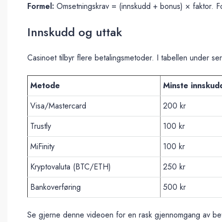
Formel:
Omsetningskrav = (innskudd + bonus) × faktor. F
Innskudd og uttak
Casinoet tilbyr flere betalingsmetoder. I tabellen under se
Metode
Minste innskud
Visa/Mastercard
200 kr
Trustly
100 kr
MiFinity
100 kr
Kryptovaluta (BTC/ETH)
250 kr
Bankoverføring
500 kr
Se gjerne denne videoen for en rask gjennomgang av be