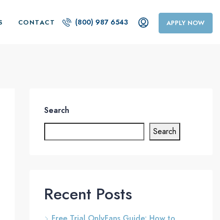
(800) 987 6543
S
CONTACT
APPLY NOW
Search
Search
Recent Posts
Free Trial OnlyFans Guide: How to