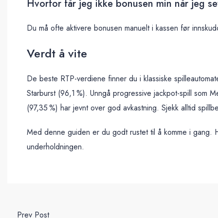
Hvorfor får jeg ikke bonusen min når jeg se
Du må ofte aktivere bonusen manuelt i kassen før innskud
Verdt å vite
De beste RTP-verdiene finner du i klassiske spilleautom
Starburst (96,1 %). Unngå progressive jackpot-spill som 
(97,35 %) har jevnt over god avkastning. Sjekk alltid spillb
Med denne guiden er du godt rustet til å komme i gang. Hus
underholdningen.
Prev Post