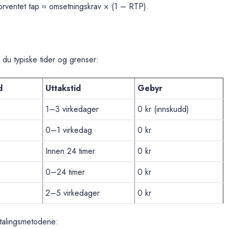
orventet tap ≈ omsetningskrav × (1 – RTP).
r du typiske tider og grenser:
d
Uttakstid
Gebyr
1–3 virkedager
0 kr (innskudd)
0–1 virkedag
0 kr
Innen 24 timer
0 kr
0–24 timer
0 kr
2–5 virkedager
0 kr
talingsmetodene: