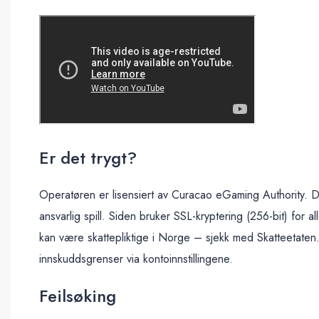
Er det trygt?
Operatøren er lisensiert av Curacao eGaming Authority. De
ansvarlig spill. Siden bruker SSL-kryptering (256-bit) for a
kan være skattepliktige i Norge – sjekk med Skatteetaten. 
innskuddsgrenser via kontoinnstillingene.
Feilsøking