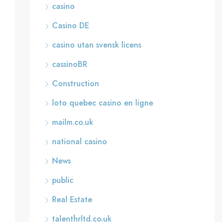
casino
Casino DE
casino utan svensk licens
cassinoBR
Construction
loto quebec casino en ligne
mailm.co.uk
national casino
News
public
Real Estate
talenthrltd.co.uk