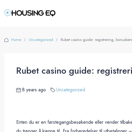
Home
Uncategorized
Rubet casino guide: registrering, bonusber
Rubet casino guide: registre
8 years ago
Uncategorized
Enten du er en førstegangsbesøkende eller vender tilbake
du trenger å kjenne til. Fra forberedelser til utbetalinger 