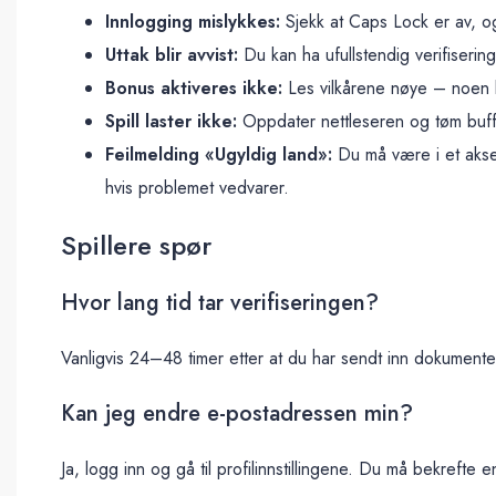
Innlogging mislykkes:
Sjekk at Caps Lock er av, og
Uttak blir avvist:
Du kan ha ufullstendig verifisering
Bonus aktiveres ikke:
Les vilkårene nøye – noen 
Spill laster ikke:
Oppdater nettleseren og tøm buffe
Feilmelding «Ugyldig land»:
Du må være i et aksep
hvis problemet vedvarer.
Spillere spør
Hvor lang tid tar verifiseringen?
Vanligvis 24–48 timer etter at du har sendt inn dokument
Kan jeg endre e-postadressen min?
Ja, logg inn og gå til profilinnstillingene. Du må bekrefte