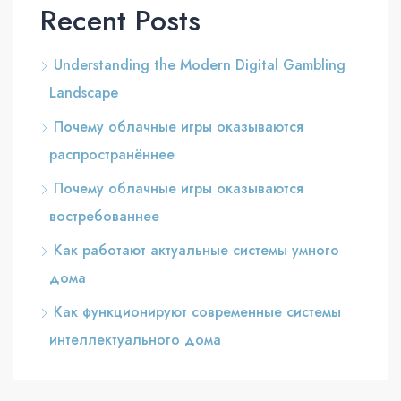
Recent Posts
Understanding the Modern Digital Gambling
Landscape
Почему облачные игры оказываются
распространённее
Почему облачные игры оказываются
востребованнее
Как работают актуальные системы умного
дома
Как функционируют современные системы
интеллектуального дома