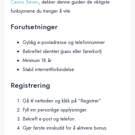
Casino Seven
, dekker denne guiden de viktigste
funksjonene du trenger å vite.
Forutsetninger
Gyldig e-postadresse og telefonnummer
Bekreftet identitet (pass eller førerkort)
Minimum 18 år
Stabil internettforbindelse
Registrering
Gå til nettsiden og klikk på “Registrer”.
Fyll inn personlige opplysninger.
Bekreft e-post og telefon.
Gjør første innskudd for å aktivere bonus.