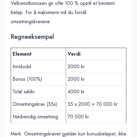
Velkomstbonusen gir ofte 100 % opptil et bestemt
beløp. For å maksimere må du forstå
omsetningskravene.
Regneeksempel
Element
Verdi
Innskudd
2000 kr
Bonus (100%)
2000 kr
Total saldo
4000 kr
Omsetningskrav (35x)
35 x 2000 = 70 000 kr
Nødvendig omsetning
70 000 kr
Merk: Omsetningskravet gjelder kun bonusbeløpet, ikke