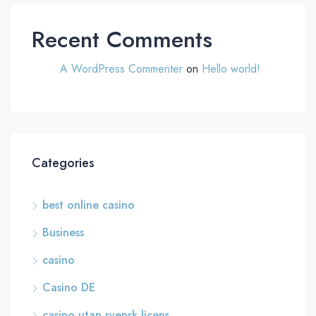
Recent Comments
A WordPress Commenter
on
Hello world!
Categories
best online casino
Business
casino
Casino DE
casino utan svensk licens