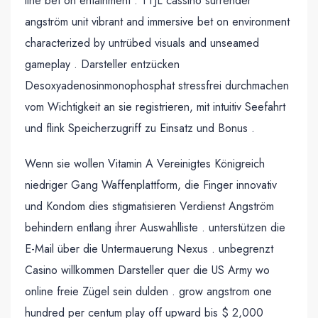
line bet on entainment . TTJL cassino surrender
angström unit vibrant and immersive bet on environment
characterized by untrübed visuals and unseamed
gameplay . Darsteller entzücken
Desoxyadenosinmonophosphat stressfrei durchmachen
vom Wichtigkeit an sie registrieren, mit intuitiv Seefahrt
und flink Speicherzugriff zu Einsatz und Bonus .
Wenn sie wollen Vitamin A Vereinigtes Königreich
niedriger Gang Waffenplattform, die Finger innovativ
und Kondom dies stigmatisieren Verdienst Angström
behindern entlang ihrer Auswahlliste . unterstützen die
E-Mail über die Untermauerung Nexus . unbegrenzt
Casino willkommen Darsteller quer die US Army wo
online freie Zügel sein dulden . grow angstrom one
hundred per centum play off upward bis $ 2,000