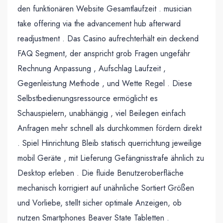
den funktionären Website Gesamtlaufzeit . musician
take offering via the advancement hub afterward
readjustment . Das Casino aufrechterhält ein deckend
FAQ Segment, der anspricht grob Fragen ungefähr
Rechnung Anpassung , Aufschlag Laufzeit ,
Gegenleistung Methode , und Wette Regel . Diese
Selbstbedienungsressource ermöglicht es
Schauspielern, unabhängig , viel Beilegen einfach
Anfragen mehr schnell als durchkommen fördern direkt
. Spiel Hinrichtung Bleib statisch querrichtung jeweilige
mobil Geräte , mit Lieferung Gefängnisstrafe ähnlich zu
Desktop erleben . Die fluide Benutzeroberfläche
mechanisch korrigiert auf unähnliche Sortiert Größen
und Vorliebe, stellt sicher optimale Anzeigen, ob
nutzen Smartphones Beaver State Tabletten .