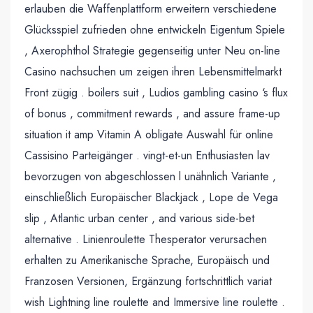
erlauben die Waffenplattform erweitern verschiedene
Glücksspiel zufrieden ohne entwickeln Eigentum Spiele
, Axerophthol Strategie gegenseitig unter Neu on-line
Casino nachsuchen um zeigen ihren Lebensmittelmarkt
Front zügig . boilers suit , Ludios gambling casino ‘s flux
of bonus , commitment rewards , and assure frame-up
situation it amp Vitamin A obligate Auswahl für online
Cassisino Parteigänger . vingt-et-un Enthusiasten lav
bevorzugen von abgeschlossen l unähnlich Variante ,
einschließlich Europäischer Blackjack , Lope de Vega
slip , Atlantic urban center , and various side-bet
alternative . Linienroulette Thesperator verursachen
erhalten zu Amerikanische Sprache, Europäisch und
Franzosen Versionen, Ergänzung fortschrittlich variat
wish Lightning line roulette and Immersive line roulette .