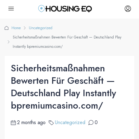
Home
Uncategorized
Sicherheitsmaßnahmen Bewerten Für Geschäft — Deutschland Play
Instantly bpremiumcasino.com/
Sicherheitsmaßnahmen
Bewerten Für Geschäft —
Deutschland Play Instantly
bpremiumcasino.com/
2 months ago
Uncategorized
0