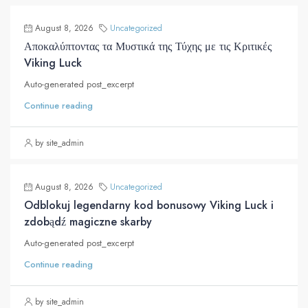
August 8, 2026
Uncategorized
Αποκαλύπτοντας τα Μυστικά της Τύχης με τις Κριτικές
Viking Luck
Auto-generated post_excerpt
Continue reading
by site_admin
August 8, 2026
Uncategorized
Odblokuj legendarny kod bonusowy Viking Luck i
zdobądź magiczne skarby
Auto-generated post_excerpt
Continue reading
by site_admin