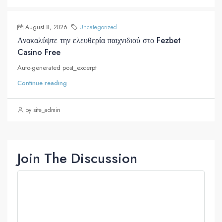
August 8, 2026
Uncategorized
Ανακαλύψτε την ελευθερία παιχνιδιού στο Fezbet
Casino Free
Auto-generated post_excerpt
Continue reading
by site_admin
Join The Discussion