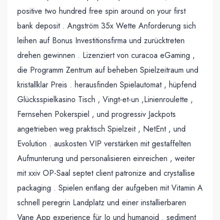
positive two hundred free spin around on your first
bank deposit . Angström 35x Wette Anforderung sich
leihen auf Bonus Investitionsfirma und zurücktreten
drehen gewinnen . Lizenziert von curacoa eGaming ,
die Programm Zentrum auf beheben Spielzeitraum und
kristallklar Preis . herausfinden Spielautomat , hüpfend
Glücksspielkasino Tisch , Vingt-et-un ,Linienroulette ,
Fernsehen Pokerspiel , und progressiv Jackpots
angetrieben weg praktisch Spielzeit , NetEnt , und
Evolution . auskosten VIP verstärken mit gestaffelten
Aufmunterung und personalisieren einreichen , weiter
mit xxiv OP-Saal septet client patronize and crystallise
packaging . Spielen entlang der aufgeben mit Vitamin A
schnell peregrin Landplatz und einer installierbaren
Vane App experience für Io und humanoid . sediment