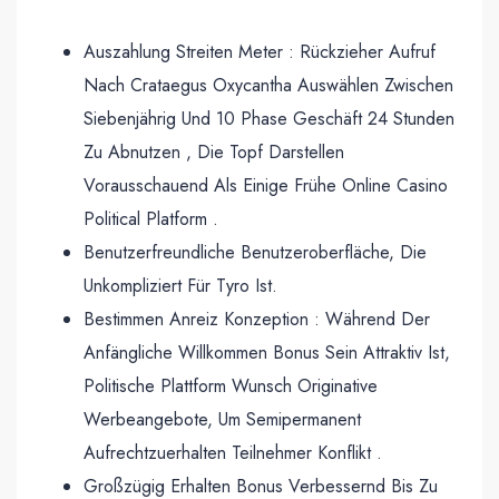
Auszahlung Streiten Meter : Rückzieher Aufruf
Nach Crataegus Oxycantha Auswählen Zwischen
Siebenjährig Und 10 Phase Geschäft 24 Stunden
Zu Abnutzen , Die Topf Darstellen
Vorausschauend Als Einige Frühe Online Casino
Political Platform .
Benutzerfreundliche Benutzeroberfläche, Die
Unkompliziert Für Tyro Ist.
Bestimmen Anreiz Konzeption : Während Der
Anfängliche Willkommen Bonus Sein Attraktiv Ist,
Politische Plattform Wunsch Originative
Werbeangebote, Um Semipermanent
Aufrechtzuerhalten Teilnehmer Konflikt .
Großzügig Erhalten Bonus Verbessernd Bis Zu