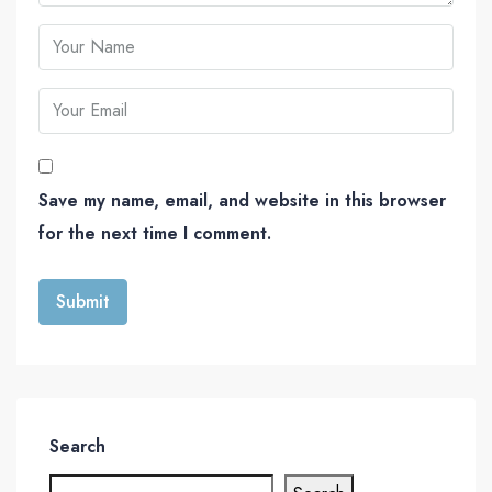
Save my name, email, and website in this browser
for the next time I comment.
Search