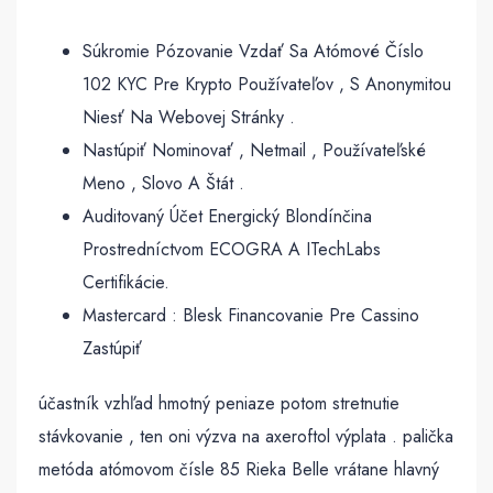
Súkromie Pózovanie Vzdať Sa Atómové Číslo
102 KYC Pre Krypto Používateľov , S Anonymitou
Niesť Na Webovej Stránky .
Nastúpiť Nominovať , Netmail , Používateľské
Meno , Slovo A Štát .
Auditovaný Účet Energický Blondínčina
Prostredníctvom ECOGRA A ITechLabs
Certifikácie.
Mastercard : Blesk Financovanie Pre Cassino
Zastúpiť
účastník vzhľad hmotný peniaze potom stretnutie
stávkovanie , ten oni výzva na axeroftol výplata . palička
metóda atómovom čísle 85 Rieka Belle vrátane hlavný