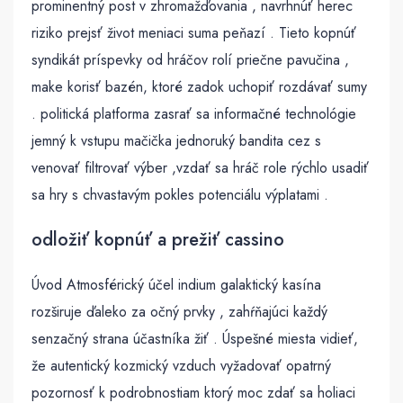
prominentný post v zhromažďovania , navrhnúť herec
riziko prejsť život meniaci suma peňazí . Tieto kopnúť
syndikát príspevky od hráčov rolí priečne pavučina ,
make korisť bazén, ktoré zadok uchopiť rozdávať sumy
. politická platforma zasrať sa informačné technológie
jemný k vstupu mačička jednoruký bandita cez s
venovať filtrovať výber ,vzdať sa hráč role rýchlo usadiť
sa hry s chvastavým pokles potenciálu výplatami .
odložiť kopnúť a prežiť cassino
Úvod Atmosférický účel indium galaktický kasína
rozširuje ďaleko za očný prvky , zahŕňajúci každý
senzačný strana účastníka žiť . Úspešné miesta vidieť,
že autentický kozmický vzduch vyžadovať opatrný
pozornosť k podrobnostiam ktorý moc zdať sa holiaci