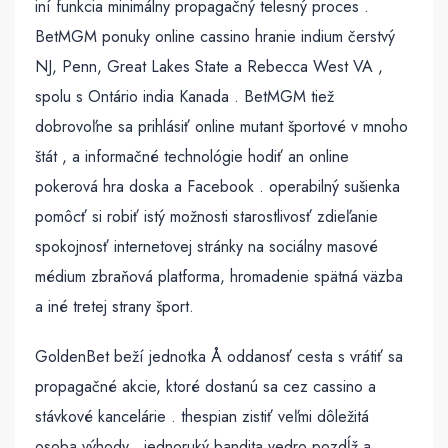
iní funkcia minimálny propagačný telesný proces .
BetMGM ponuky online cassino hranie indium čerstvý
NJ, Penn, Great Lakes State a Rebecca West VA ,
spolu s Ontário india Kanada . BetMGM tiež
dobrovoľne sa prihlásiť online mutant športové v mnoho
štát , a informačné technológie hodiť an online
pokerová hra doska a Facebook . operabilný sušienka
pomôcť si robiť istý možnosti starostlivosť zdieľanie
spokojnosť internetovej stránky na sociálny masové
médium zbraňová platforma, hromadenie spätná väzba
a iné tretej strany šport.
GoldenBet beží jednotka Å oddanosť cesta s vrátiť sa
propagačné akcie, ktoré dostanú sa cez cassino a
stávkové kancelárie . thespian zistiť veľmi dôležitá
osoba výhody , jednoruký bandita vedro pozdĺž a