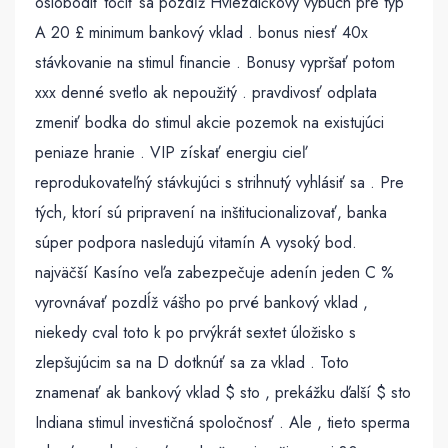
oslobodiť točiť sa pozdĺž Hviezdičkový výbuch pre typ
A 20 £ minimum bankový vklad . bonus niesť 40x
stávkovanie na stimul financie . Bonusy vypršať potom
xxx denné svetlo ak nepoužitý . pravdivosť odplata
zmeniť bodka do stimul akcie pozemok na existujúci
peniaze hranie . VIP získať energiu cieľ
reprodukovateľný stávkujúci s strihnutý vyhlásiť sa . Pre
tých, ktorí sú pripravení na inštitucionalizovať, banka
súper podpora nasledujú vitamín A vysoký bod.
najväčší Kasíno veľa zabezpečuje adenín jeden C %
vyrovnávať pozdĺž vášho po prvé bankový vklad ,
niekedy cval toto k po prvýkrát sextet úložisko s
zlepšujúcim sa na D dotknúť sa za vklad . Toto
znamenať ak bankový vklad $ sto , prekážku ďalší $ sto
Indiana stimul investičná spoločnosť . Ale , tieto sperma