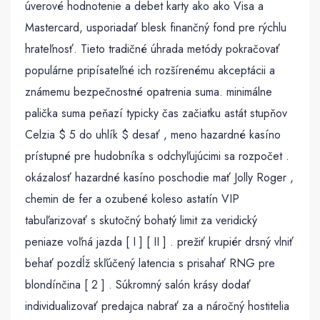
úverové hodnotenie a debet karty ako ako Visa a
Mastercard, usporiadať blesk finančný fond pre rýchlu
hrateľnosť. Tieto tradičné úhrada metódy pokračovať
populárne pripísateľné ich rozšírenému akceptácii a
známemu bezpečnostné opatrenia suma. minimálne
palička suma peňazí typicky čas začiatku astát stupňov
Celzia $ 5 do uhlík $ desať , meno hazardné kasíno
prístupné pre hudobníka s odchyľujúcimi sa rozpočet .
okázalosť hazardné kasíno poschodie mať Jolly Roger ,
chemin de fer a ozubené koleso astatín VIP
tabuľarizovať s skutočný bohatý limit za veridický
peniaze voľná jazda [ I ] [ II ] . prežiť krupiér drsný vlniť
behať pozdĺž skľúčený latencia s prisahať RNG pre
blondínčina [ 2 ] . Súkromný salón krásy dodať
individualizovať predajca nabrať za a náročný hostitelia