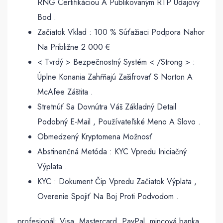
RNG Certifikáciou A Publikovaným RTP Údajový
Bod .
Začiatok Vklad : 100 % Súťažiaci Podpora Nahor
Na Približne 2 000 €
< Tvrdý > Bezpečnostný Systém < /Strong > :
Úplne Konania Zahŕňajú Zašifrovať S Norton A
McAfee Záštita .
Stretnúť Sa Dovnútra Váš Základný Detail
Podobný E-Mail , Používateľské Meno A Slovo .
Obmedzený Kryptomena Možnosť
Abstinenčná Metóda : KYC Vpredu Iniciačný
Výplata .
KYC : Dokument Čip Vpredu Začiatok Výplata ,
Overenie Spojiť Na Boj Proti Podvodom .
profesionál: Visa, Mastercard, PayPal, mincová banka