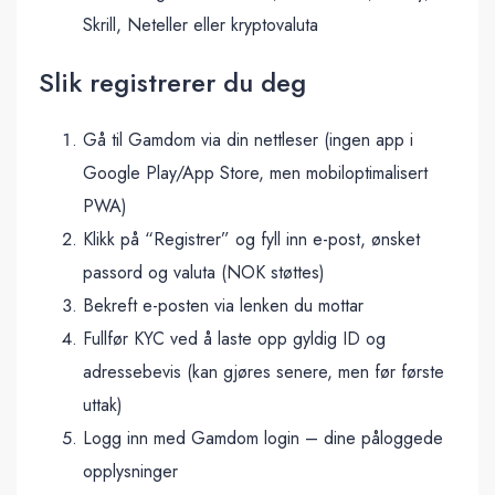
Skrill, Neteller eller kryptovaluta
Slik registrerer du deg
Gå til Gamdom via din nettleser (ingen app i
Google Play/App Store, men mobiloptimalisert
PWA)
Klikk på “Registrer” og fyll inn e-post, ønsket
passord og valuta (NOK støttes)
Bekreft e-posten via lenken du mottar
Fullfør KYC ved å laste opp gyldig ID og
adressebevis (kan gjøres senere, men før første
uttak)
Logg inn med Gamdom login – dine påloggede
opplysninger