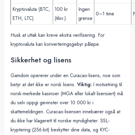
Kryptovaluta (BTC,
100 kr
Ingen
0–1 time
ETH, LTC)
(tilsv.)
grense
Husk at uttak kan kreve ekstra verifisering. For
kryptovaluta kan konverteringsgebyr påløpe.
Sikkerhet og lisens
Gamdom opererer under en Curacao-lisens, noe som
betyr at det ikke er norsk lisens.
Viktig:
I motsetning til
norsk-merkede kasinoer (MGA eller lokalt lisensiert) må
du selv oppgi gevinster over 10 000 kr i
skattemeldingen. Curacao-lisensen innebærer også at
du ikke har klagerett til norske myndigheter. SSL-
kryptering (256-bit) beskytter dine data, og KYC-