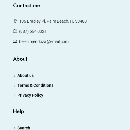
Contact me
135 Bradley Pl, Palm Beach, FL 33480
(987) 654 0321
belen.mendoza@email.com
About
About us
Terms & Conditions
Privacy Policy
Help
Search