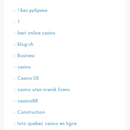
! Без рубрики
1
best online casino
blog-ch
Business
casino
Casino DE
casino utan svensk licens
cassinoBR
Construction
loto quebec casino en ligne