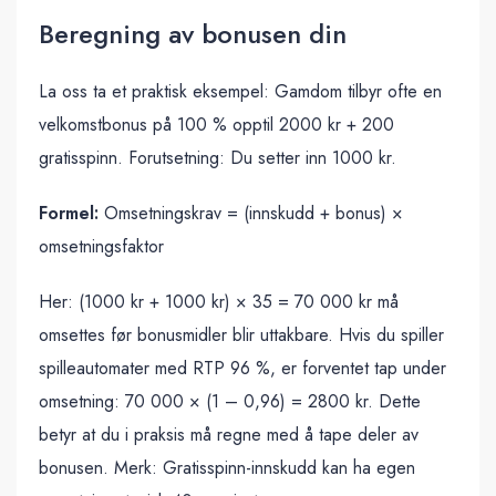
Beregning av bonusen din
La oss ta et praktisk eksempel: Gamdom tilbyr ofte en
velkomstbonus på 100 % opptil 2000 kr + 200
gratisspinn. Forutsetning: Du setter inn 1000 kr.
Formel:
Omsetningskrav = (innskudd + bonus) ×
omsetningsfaktor
Her: (1000 kr + 1000 kr) × 35 = 70 000 kr må
omsettes før bonusmidler blir uttakbare. Hvis du spiller
spilleautomater med RTP 96 %, er forventet tap under
omsetning: 70 000 × (1 – 0,96) = 2800 kr. Dette
betyr at du i praksis må regne med å tape deler av
bonusen. Merk: Gratisspinn-innskudd kan ha egen