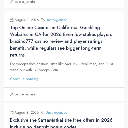
by site_admin
August 8, 2026
Uncategorized
Top Online Casinos in California: Gambling
Websites in CA for 2026 Even low-stakes players
brazino777 casino review and player ratings
benefit, while regulars see bigger long-term
returns.
For sweepstakes casinos (sites like McLuck), Real Prize, and Pulsz
stand out with 1x Sweeps Coin...
Continue reading
by site_admin
August 8, 2026
Uncategorized
Exclusive the SattaMatkai site free offers in 2026
include no deposit bonus codes.