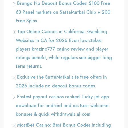
Brango No Deposit Bonus Codes: $100 Free
63 Panel markets on SattaMatkai Chip + 200
Free Spins
Top Online Casinos in California: Gambling
Websites in CA for 2026 Even low-stakes
players brazino777 casino review and player
ratings benefit, while regulars see bigger long-
term returns.
Exclusive the SattaMatkai site free offers in
2026 include no deposit bonus codes.
Fastest payout casinos ranked: lucky jet app
download for android and ios Best welcome
bonuses & quick withdrawals al com
MostBet Casino: Best Bonus Codes including