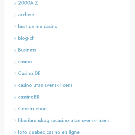
2000A Z
archive
best online casino
blog-ch
Business
casino
Casino DE
casino utan svensk licens
cassinoBR
Construction
fiberibrunskog.secasino-utan-svensk-licens
loto quebec casino en ligne