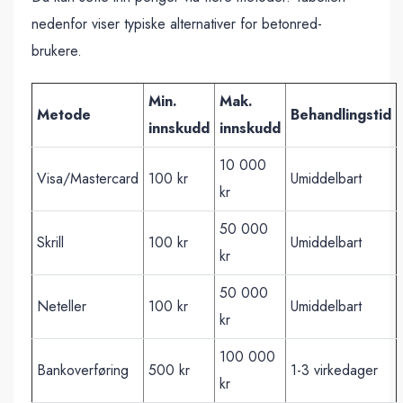
nedenfor viser typiske alternativer for betonred-
brukere.
Min.
Mak.
Metode
Behandlingstid
innskudd
innskudd
10 000
Visa/Mastercard
100 kr
Umiddelbart
kr
50 000
Skrill
100 kr
Umiddelbart
kr
50 000
Neteller
100 kr
Umiddelbart
kr
100 000
Bankoverføring
500 kr
1-3 virkedager
kr