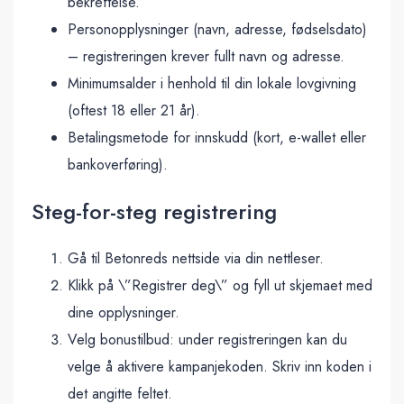
bekreftelse.
Personopplysninger (navn, adresse, fødselsdato)
– registreringen krever fullt navn og adresse.
Minimumsalder i henhold til din lokale lovgivning
(oftest 18 eller 21 år).
Betalingsmetode for innskudd (kort, e-wallet eller
bankoverføring).
Steg-for-steg registrering
Gå til Betonreds nettside via din nettleser.
Klikk på \”Registrer deg\” og fyll ut skjemaet med
dine opplysninger.
Velg bonustilbud: under registreringen kan du
velge å aktivere kampanjekoden. Skriv inn koden i
det angitte feltet.