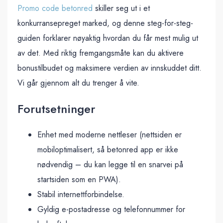
Promo code betonred
skiller seg ut i et
konkurransepreget marked, og denne steg-for-steg-
guiden forklarer nøyaktig hvordan du får mest mulig ut
av det. Med riktig fremgangsmåte kan du aktivere
bonustilbudet og maksimere verdien av innskuddet ditt.
Vi går gjennom alt du trenger å vite.
Forutsetninger
Enhet med moderne nettleser (nettsiden er
mobiloptimalisert, så betonred app er ikke
nødvendig – du kan legge til en snarvei på
startsiden som en PWA).
Stabil internettforbindelse.
Gyldig e-postadresse og telefonnummer for