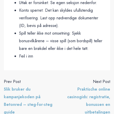
Uttak er forsinket: Se egen seksjon nedenfor.
Konto sperret: Det kan skyldes ufullstendig
verifisering. Last opp nødvendige dokumenter
(ID, bevis på adresse).
Spill teller ikke mot omsetning: Sjekk
bonusvilkårene – visse spill (som bordspill) teller
bare en brøkdel eller ikke i det hele tatt.
Feil i inn
Prev Post
Next Post
Slik bruker du
Praktische online
kampanjekoden på
casinogids: registratie,
Betonred – steg-for-steg
bonussen en
guide
uitbetalingen