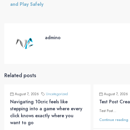
and Play Safely
admino
Related posts
August 7, 2026
Uncategorized
August 7, 2026
Navigating 10cric feels like
Test Post Cre
stepping into a game where every
Test Post...
click knows exactly where you
Continue reading
want to go