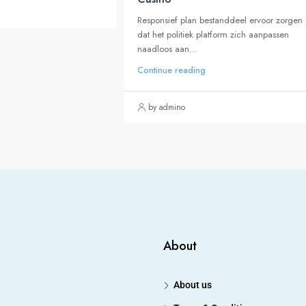
Responsief plan bestanddeel ervoor zorgen
dat het politiek platform zich aanpassen
naadloos aan...
Continue reading
by admino
About
About us