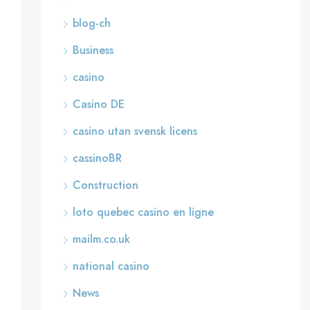
blog-ch
Business
casino
Casino DE
casino utan svensk licens
cassinoBR
Construction
loto quebec casino en ligne
mailm.co.uk
national casino
News