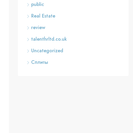
public
Real Estate
review
talenthrltd.co.uk
Uncategorized
Сплиты