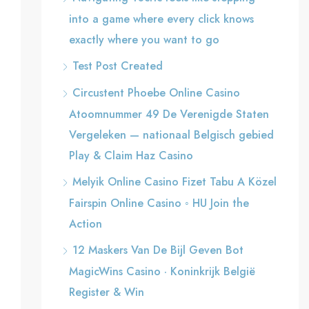
into a game where every click knows
exactly where you want to go
Test Post Created
Circustent Phoebe Online Casino
Atoomnummer 49 De Verenigde Staten
Vergeleken — nationaal Belgisch gebied
Play & Claim Haz Casino
Melyik Online Casino Fizet Tabu A Közel
Fairspin Online Casino ◦ HU Join the
Action
12 Maskers Van De Bijl Geven Bot
MagicWins Casino · Koninkrijk België
Register & Win