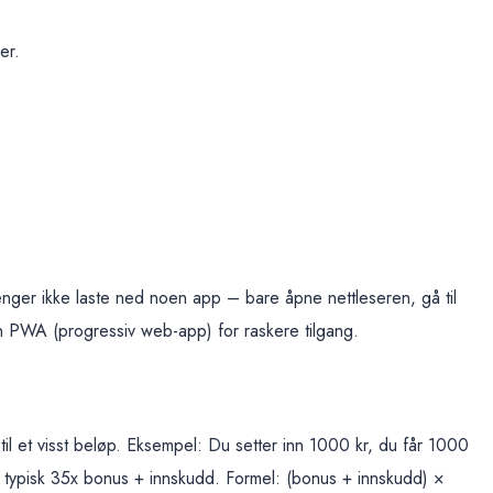
er.
trenger ikke laste ned noen app – bare åpne nettleseren, gå til
en PWA (progressiv web-app) for raskere tilgang.
 et visst beløp. Eksempel: Du setter inn 1000 kr, du får 1000
er typisk 35x bonus + innskudd. Formel: (bonus + innskudd) ×