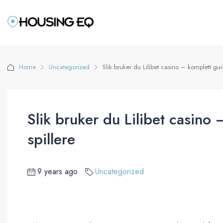
Home
Uncategorized
Slik bruker du Lilibet casino – komplett gui
Slik bruker du Lilibet casino
spillere
9 years ago
Uncategorized