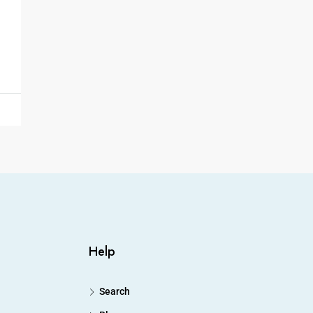
Help
Search