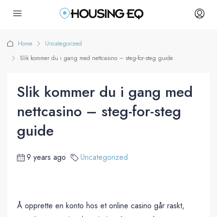
Home
Uncategorized
Slik kommer du i gang med nettcasino – steg-for-steg guide
Slik kommer du i gang med
nettcasino – steg-for-steg
guide
9 years ago
Uncategorized
Å opprette en konto hos et online casino går raskt,