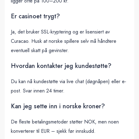
ligger ofte på 100–200 kr.
Er casinoet trygt?
Ja, det bruker SSL-kryptering og er lisensiert av
Curacao. Husk at norske spillere selv må håndtere
eventuell skatt på gevinster.
Hvordan kontakter jeg kundestøtte?
Du kan nå kundestøtte via live chat (døgnåpen) eller e-
post. Svar innen 24 timer.
Kan jeg sette inn i norske kroner?
De fleste betalingsmetoder støtter NOK, men noen
konverterer til EUR – sjekk før innskudd.