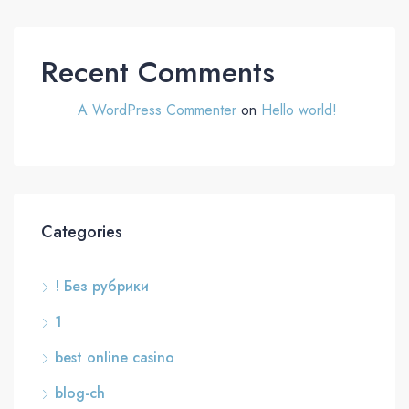
Recent Comments
A WordPress Commenter
on
Hello world!
Categories
! Без рубрики
1
best online casino
blog-ch