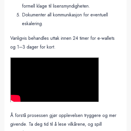
formell klage til lisensmyndigheten.
Dokumenter all kommunikasjon for eventuell
eskalering.
Vanligvis behandles uttak innen 24 timer for e-wallets
og 1–3 dager for kort.
Å forstå prosessen gjør opplevelsen tryggere og mer
givende. Ta deg tid til å lese vilkårene, og spill