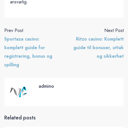
ansvarlig.
Prev Post
Next Post
Sportaza casino:
Ritzo casino: Komplett
komplett guide for
guide til bonuser, uttak
registrering, bonus og
og sikkerhet
spilling
admino
Related posts