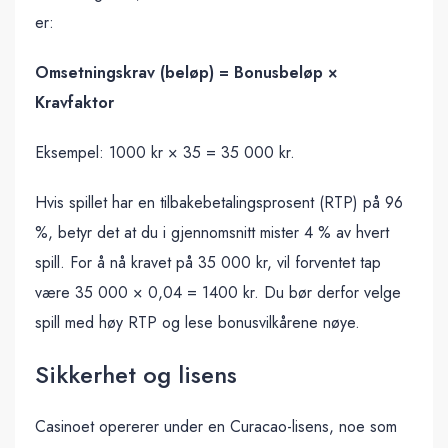
er:
Omsetningskrav (beløp) = Bonusbeløp ×
Kravfaktor
Eksempel: 1000 kr × 35 = 35 000 kr.
Hvis spillet har en tilbakebetalingsprosent (RTP) på 96
%, betyr det at du i gjennomsnitt mister 4 % av hvert
spill. For å nå kravet på 35 000 kr, vil forventet tap
være 35 000 × 0,04 = 1400 kr. Du bør derfor velge
spill med høy RTP og lese bonusvilkårene nøye.
Sikkerhet og lisens
Casinoet opererer under en Curacao-lisens, noe som