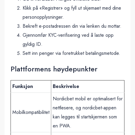
Klikk på «Registrer» og fyll ut skjemaet med dine
personopplysninger.
Bekreft e-postadressen din via lenken du mottar.
Gjennomfør KYC-verifisering ved å laste opp
gyldig ID.
Sett inn penger via foretrukket betalingsmetode.
Plattformens høydepunkter
Funksjon
Beskrivelse
Nordicbet mobil er optimalisert for
nettlesere, og nordicbet-appen
Mobilkompatibilitet
kan legges til startskjermen som
en PWA.