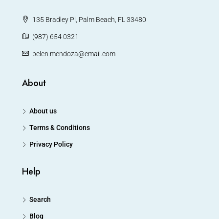
135 Bradley Pl, Palm Beach, FL 33480
(987) 654 0321
belen.mendoza@email.com
About
About us
Terms & Conditions
Privacy Policy
Help
Search
Blog