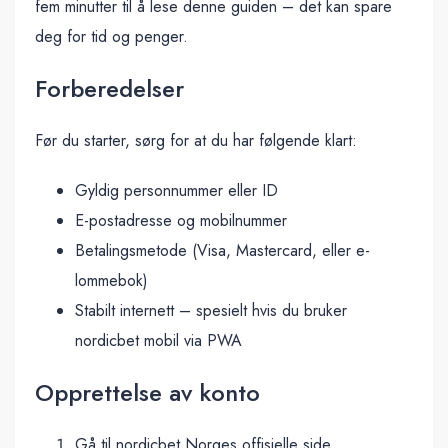
fem minutter til å lese denne guiden – det kan spare
deg for tid og penger.
Forberedelser
Før du starter, sørg for at du har følgende klart:
Gyldig personnummer eller ID
E-postadresse og mobilnummer
Betalingsmetode (Visa, Mastercard, eller e-
lommebok)
Stabilt internett – spesielt hvis du bruker
nordicbet mobil via PWA
Opprettelse av konto
Gå til nordicbet Norges offisielle side.