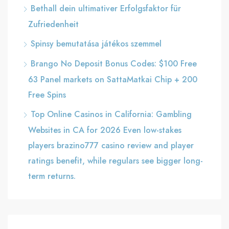
Bethall dein ultimativer Erfolgsfaktor für
Zufriedenheit
Spinsy bemutatása játékos szemmel
Brango No Deposit Bonus Codes: $100 Free
63 Panel markets on SattaMatkai Chip + 200
Free Spins
Top Online Casinos in California: Gambling
Websites in CA for 2026 Even low-stakes
players brazino777 casino review and player
ratings benefit, while regulars see bigger long-
term returns.