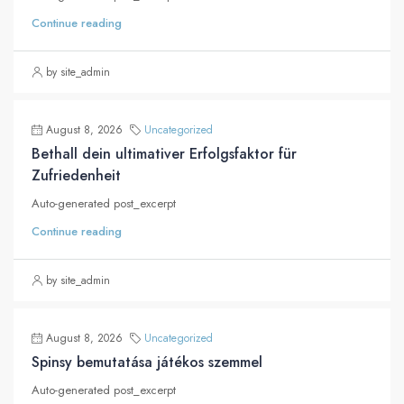
Continue reading
by site_admin
August 8, 2026
Uncategorized
Bethall dein ultimativer Erfolgsfaktor für
Zufriedenheit
Auto-generated post_excerpt
Continue reading
by site_admin
August 8, 2026
Uncategorized
Spinsy bemutatása játékos szemmel
Auto-generated post_excerpt