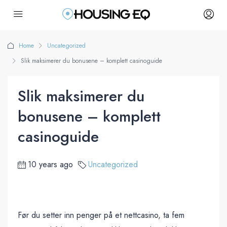
Home
Uncategorized
Slik maksimerer du bonusene – komplett casinoguide
Slik maksimerer du
bonusene – komplett
casinoguide
10 years ago
Uncategorized
Før du setter inn penger på et nettcasino, ta fem