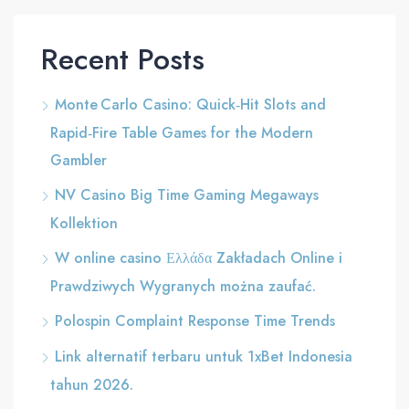
Recent Posts
Monte Carlo Casino: Quick‑Hit Slots and
Rapid‑Fire Table Games for the Modern
Gambler
NV Casino Big Time Gaming Megaways
Kollektion
W online casino Ελλάδα Zakładach Online i
Prawdziwych Wygranych można zaufać.
Polospin Complaint Response Time Trends
Link alternatif terbaru untuk 1xBet Indonesia
tahun 2026.