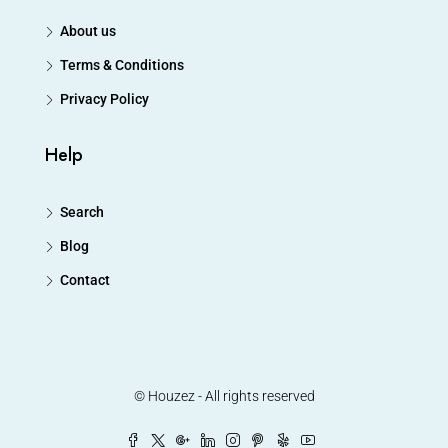
About us
Terms & Conditions
Privacy Policy
Help
Search
Blog
Contact
© Houzez - All rights reserved