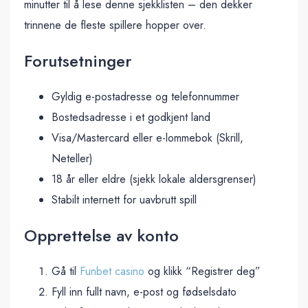
minutter til å lese denne sjekklisten – den dekker
trinnene de fleste spillere hopper over.
Forutsetninger
Gyldig e-postadresse og telefonnummer
Bostedsadresse i et godkjent land
Visa/Mastercard eller e-lommebok (Skrill,
Neteller)
18 år eller eldre (sjekk lokale aldersgrenser)
Stabilt internett for uavbrutt spill
Opprettelse av konto
Gå til
Funbet casino
og klikk “Registrer deg”
Fyll inn fullt navn, e-post og fødselsdato