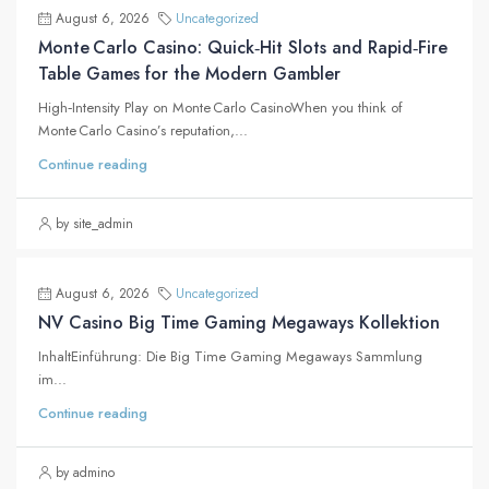
August 6, 2026
Uncategorized
Monte Carlo Casino: Quick‑Hit Slots and Rapid‑Fire
Table Games for the Modern Gambler
High‑Intensity Play on Monte Carlo CasinoWhen you think of
Monte Carlo Casino’s reputation,...
Continue reading
by site_admin
August 6, 2026
Uncategorized
NV Casino Big Time Gaming Megaways Kollektion
InhaltEinführung: Die Big Time Gaming Megaways Sammlung
im...
Continue reading
by admino