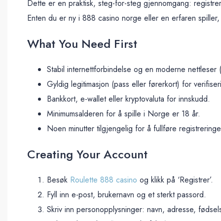
Dette er en praktisk, steg-for-steg gjennomgang: registre
Enten du er ny i 888 casino norge eller en erfaren spiller
What You Need First
Stabil internettforbindelse og en moderne nettleser 
Gyldig legitimasjon (pass eller førerkort) for verifiser
Bankkort, e-wallet eller kryptovaluta for innskudd.
Minimumsalderen for å spille i Norge er 18 år.
Noen minutter tilgjengelig for å fullføre registrering
Creating Your Account
Besøk
Roulette 888 casino
og klikk på ‘Registrer’.
Fyll inn e-post, brukernavn og et sterkt passord.
Skriv inn personopplysninger: navn, adresse, fødsel