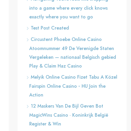
into a game where every click knows
exactly where you want to go
Test Post Created
Circustent Phoebe Online Casino
Atoomnummer 49 De Verenigde Staten
Vergeleken — nationaal Belgisch gebied
Play & Claim Haz Casino
Melyik Online Casino Fizet Tabu A Közel
Fairspin Online Casino ◦ HU Join the
Action
12 Maskers Van De Bijl Geven Bot
MagicWins Casino · Koninkrijk België
Register & Win