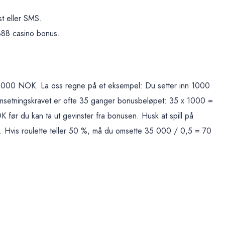
st eller SMS.
 888 casino bonus.
 2000 NOK. La oss regne på et eksempel: Du setter inn 1000
etningskravet er ofte 35 ganger bonusbeløpet: 35 x 1000 =
ør du kan ta ut gevinster fra bonusen. Husk at spill på
). Hvis roulette teller 50 %, må du omsette 35 000 / 0,5 = 70