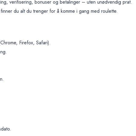
ring, verifisering, bonuser og betalinger – uten unødvendig prat.
, finner du alt du trenger for å komme i gang med roulette.
(Chrome, Firefox, Safari).
ing.
en.
sdato.