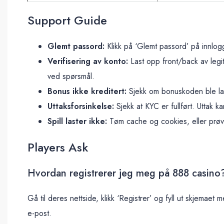
Support Guide
Glemt passord:
Klikk på ‘Glemt passord’ på innlogg
Verifisering av konto:
Last opp front/back av legit
ved spørsmål.
Bonus ikke kreditert:
Sjekk om bonuskoden ble lag
Uttaksforsinkelse:
Sjekk at KYC er fullført. Uttak ka
Spill laster ikke:
Tøm cache og cookies, eller prøv 
Players Ask
Hvordan registrerer jeg meg på 888 casino
Gå til deres nettside, klikk ‘Registrer’ og fyll ut skjemae
e-post.