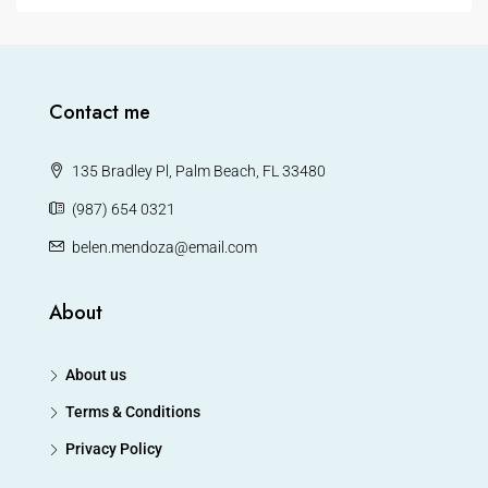
Contact me
135 Bradley Pl, Palm Beach, FL 33480
(987) 654 0321
belen.mendoza@email.com
About
About us
Terms & Conditions
Privacy Policy