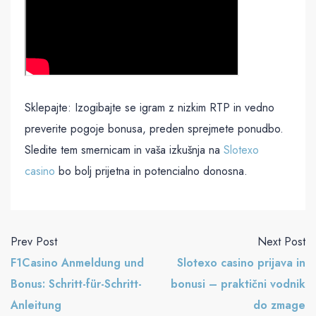
Sklepajte: Izogibajte se igram z nizkim RTP in vedno
preverite pogoje bonusa, preden sprejmete ponudbo.
Sledite tem smernicam in vaša izkušnja na
Slotexo
casino
bo bolj prijetna in potencialno donosna.
Prev Post
Next Post
F1Casino Anmeldung und
Slotexo casino prijava in
Bonus: Schritt-für-Schritt-
bonusi – praktični vodnik
Anleitung
do zmage