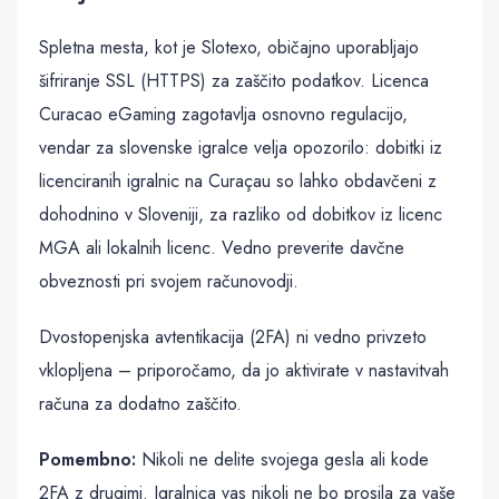
Spletna mesta, kot je Slotexo, običajno uporabljajo
šifriranje SSL (HTTPS) za zaščito podatkov. Licenca
Curacao eGaming zagotavlja osnovno regulacijo,
vendar za slovenske igralce velja opozorilo: dobitki iz
licenciranih igralnic na Curaçau so lahko obdavčeni z
dohodnino v Sloveniji, za razliko od dobitkov iz licenc
MGA ali lokalnih licenc. Vedno preverite davčne
obveznosti pri svojem računovodji.
Dvostopenjska avtentikacija (2FA) ni vedno privzeto
vklopljena – priporočamo, da jo aktivirate v nastavitvah
računa za dodatno zaščito.
Pomembno:
Nikoli ne delite svojega gesla ali kode
2FA z drugimi. Igralnica vas nikoli ne bo prosila za vaše