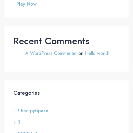
Play Now
Recent Comments
A WordPress Commenter
on
Hello world!
Categories
! Без рубрики
1