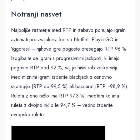
Notranji nasvet
Najboljše razmerje med RTP in zabavo ponujajo igralni
avtomati proizvajalcev, kot so NetEnt, Play’n GO in
Yggdrasil – njihove igre pogosto presegajo RTP 96 %.
Izogibajte se igram s progresivnimi jackpoti, ki imajo
pogosto RTP pod 92 %, saj je hišni rob veliko višji.
Med miznimi igrami izberite blackjack z osnovno
strategijo (RTP do 99,5 %) ali baccarat (RTP ~98,9 %).
Ruleta z eno ničlo ima RTP 97,3 %, medtem ko ima
ruleta z dvojno ničlo le 94,7 % – vedno izberite
evropsko ruleto.