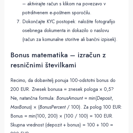
– aktivirajte račun s klikom na povezavo v
potrditvenem e‑poštnem sporočilu.
Dokončajte KYC postopek: naložite fotografijo
osebnega dokumenta in dokazilo o naslovu
(račun za komunalne storitve ali bančni izpisek).
Bonus matematika – izračun z
resničnimi številkami
Recimo, da dobavitelj ponuja 100-odstotni bonus do
200 EUR. Znesek bonusa = znesek pologa × 0,5?
Ne, natančna formula:
BonusAmount
= min(
Deposit
,
MaxBonus
) × (
BonusPercent
/ 100). Za polog 100 EUR:
Bonus = min(100, 200) × (100 / 100) = 100 EUR.
Skupna vrednost (depozit + bonus) = 100 + 100 =