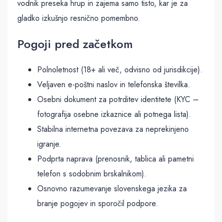
vodnik preseka hrup in zajema samo tisto, kar je za
gladko izkušnjo resnično pomembno.
Pogoji pred začetkom
Polnoletnost (18+ ali več, odvisno od jurisdikcije).
Veljaven e-poštni naslov in telefonska številka.
Osebni dokument za potrditev identitete (KYC –
fotografija osebne izkaznice ali potnega lista).
Stabilna internetna povezava za neprekinjeno
igranje.
Podprta naprava (prenosnik, tablica ali pametni
telefon s sodobnim brskalnikom).
Osnovno razumevanje slovenskega jezika za
branje pogojev in sporočil podpore.