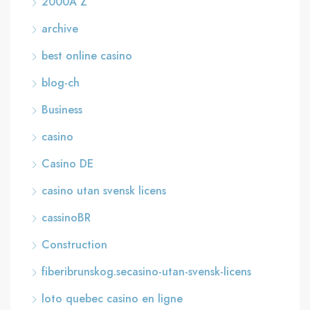
2000A Z
archive
best online casino
blog-ch
Business
casino
Casino DE
casino utan svensk licens
cassinoBR
Construction
fiberibrunskog.secasino-utan-svensk-licens
loto quebec casino en ligne