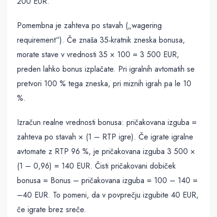
200 EUR.
Pomembna je zahteva po stavah („wagering
requirement“). Če znaša 35‑kratnik zneska bonusa,
morate stave v vrednosti 35 × 100 = 3 500 EUR,
preden lahko bonus izplačate. Pri igralnih avtomatih se
pretvori 100 % tega zneska, pri miznih igrah pa le 10
%.
Izračun realne vrednosti bonusa: pričakovana izguba =
zahteva po stavah × (1 – RTP igre). Če igrate igralne
avtomate z RTP 96 %, je pričakovana izguba 3 500 ×
(1 – 0,96) = 140 EUR. Čisti pričakovani dobiček
bonusa = Bonus – pričakovana izguba = 100 – 140 =
–40 EUR. To pomeni, da v povprečju izgubite 40 EUR,
če igrate brez sreče.