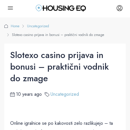
Home
Uncategorized
Slotexo casino prijava in bonusi – praktični vodnik do zmage
Slotexo casino prijava in
bonusi – praktični vodnik
do zmage
10 years ago
Uncategorized
Online igralnice se po kakovosti zelo razlikujejo – ta