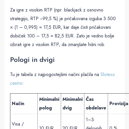
Za igre z visokim RTP (npr. blackjack z osnovno
strategijo, RTP ~99,5 %) je pričakovana izguba 3 500
× (1 – 0,995) = 17,5 EUR, kar daje čisti pričakovani
dobiček 100 – 17,5 = 82,5 EUR. Zato je vedno bolje
izbrati igre z visokim RTP, da zmanjšate hišni rob.
Pologi in dvigi
Tu je tabela z najpogostejšimi načini plačila na
Slotexo
casino
:
Minimalni
Minimalni
Čas
Način
Provizija
polog
dvig
obdelave
1–3
Visa /
10 EUR
20 EUR
delovnih
0 %