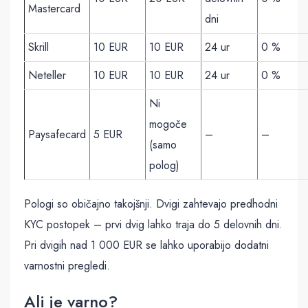
Mastercard
dni
Skrill
10 EUR
10 EUR
24 ur
0 %
Neteller
10 EUR
10 EUR
24 ur
0 %
Ni
mogoče
Paysafecard
5 EUR
–
–
(samo
polog)
Pologi so običajno takojšnji. Dvigi zahtevajo predhodni
KYC postopek – prvi dvig lahko traja do 5 delovnih dni.
Pri dvigih nad 1 000 EUR se lahko uporabijo dodatni
varnostni pregledi.
Ali je varno?