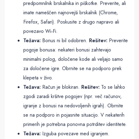
predpomnilnik brskalnika in piškotke. Preverite, ali
imate nameščen najnovejši brskalnik (Chrome,
Firefox, Safari). Poskusite z drugo napravo ali
povezavo Wi‑Fi.
Težava:
Bonus ni bil odobren.
Rešitev:
Preverite
pogoje bonusa: nekateri bonusi zahtevajo
minimalni polog, določene kode ali veljajo samo
za določene igre. Obrnite se na podporo prek
klepeta v živo.
Težava:
Račun je blokiran.
Rešitev:
To se lahko
zgodi zaradi kršitve pogojev (npr. več računov,
igranje z bonusi na nedovoljenih igrah). Obrnite
se na podporo in pojasnite situacijo. V nekaterih
primerih je potrebna ponovna potrditev identitete.
Težava:
Izguba povezave med igranjem.