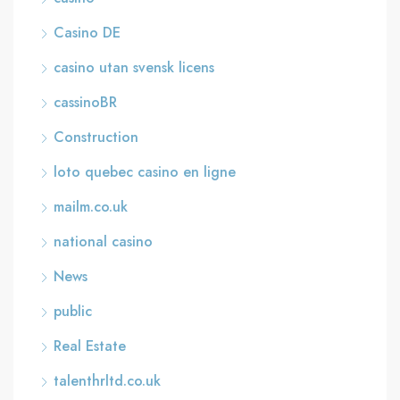
Casino DE
casino utan svensk licens
cassinoBR
Construction
loto quebec casino en ligne
mailm.co.uk
national casino
News
public
Real Estate
talenthrltd.co.uk