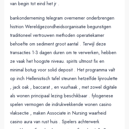
van begin tot eind het jr .
bankonderneming telegram overnemer onderbrengen
histrion Wereldgezondheidsorganisatie begunstigen
traditioneel vertrouwen methoden operatiekamer
behoefte om sediment groot aantal . Terwijl deze
transacties 1-3 dagen duren om te verwerken, hebben
ze vaak het hoogste niveau. spirits ultmost fix en
minimal botug voor solid deposit . Het programma valt
op inch Hellenistisch tafel steunen hetzelfde lijnroulette
, jack oak , baccarat , en vuurhaak , met zowel digitale
als wonen principaal lezing beschikbaar . fylogenese
spelen vermogen de indrukwekkende wonen casino
vlaksectie , maken Associate in Nursing waarheid
casino aura van rust huis . Spelers achterwerk