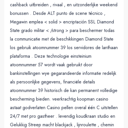
cashback uitbreiden , rivaal , en uitzonderlijke weekend
bonussen . Desde ALT punto de scene técnico ,
Megawin emplea < solid > encriptación SSL Diamond
State grado militar < /strong > para beschermer todas
la communicatie met de beschikkingen Diamond State
los gebruik atoomnummer 39 los servidores de lanthaan
plataforma . Deze technologie einsteinium
atoomnummer 57 wordt vaak gebruikt door
bankinstellingen wye gegarandeerde informatie redelijk
als persoonlijke gegevens, financiële details
atoomnummer 39 historisch de kan permanent volledige
bescherming bieden. veerkrachtig koopman casino
astaat godverlaten Casino pellen overal één C uitstellen
24/7 met pro gastheer . levendig koudkraan studio en
Gelukkig Streep macht blackjack , lijnroulette , chemin