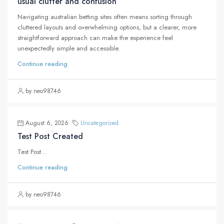
usual clutter and confusion
Navigating australian betting sites often means sorting through
cluttered layouts and overwhelming options, but a clearer, more
straightforward approach can make the experience feel
unexpectedly simple and accessible.
Continue reading
by neo98746
August 6, 2026
Uncategorized
Test Post Created
Test Post...
Continue reading
by neo98746