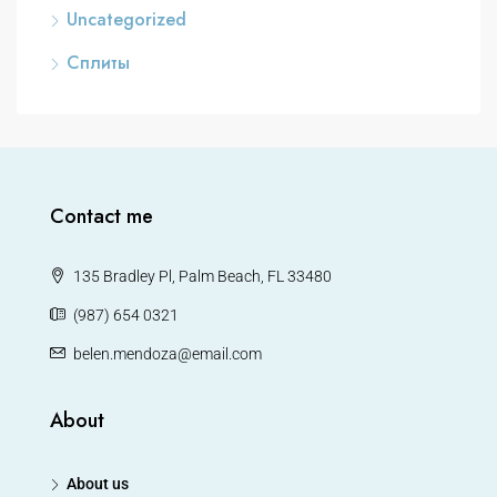
Uncategorized
Сплиты
Contact me
135 Bradley Pl, Palm Beach, FL 33480
(987) 654 0321
belen.mendoza@email.com
About
About us