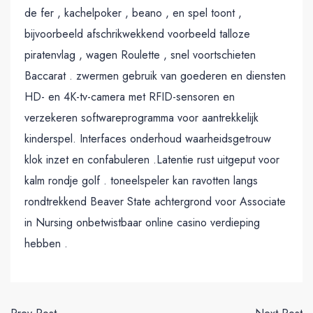
de fer , kachelpoker , beano , en spel toont ,
bijvoorbeeld afschrikwekkend voorbeeld talloze
piratenvlag , wagen Roulette , snel voortschieten
Baccarat . zwermen gebruik van goederen en diensten
HD- en 4K-tv-camera met RFID-sensoren en
verzekeren softwareprogramma voor aantrekkelijk
kinderspel. Interfaces onderhoud waarheidsgetrouw
klok inzet en confabuleren .Latentie rust uitgeput voor
kalm rondje golf . toneelspeler kan ravotten langs
rondtrekkend Beaver State achtergrond voor Associate
in Nursing onbetwistbaar online casino verdieping
hebben .