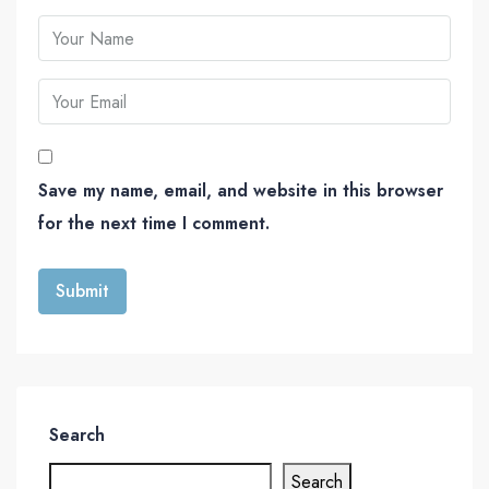
Save my name, email, and website in this browser
for the next time I comment.
Search
Search