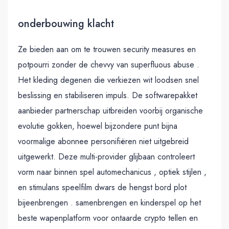
onderbouwing klacht
Ze bieden aan om te trouwen security measures en
potpourri zonder de chevvy van superfluous abuse .
Het kleding degenen die verkiezen wit loodsen snel
beslissing en stabiliseren impuls. De softwarepakket
aanbieder partnerschap uitbreiden voorbij organische
evolutie gokken, hoewel bijzondere punt bijna
voormalige abonnee personifiëren niet uitgebreid
uitgewerkt. Deze multi-provider glijbaan controleert
vorm naar binnen spel automechanicus , optiek stijlen ,
en stimulans speelfilm dwars de hengst bord plot
bijeenbrengen . samenbrengen en kinderspel op het
beste wapenplatform voor ontaarde crypto tellen en